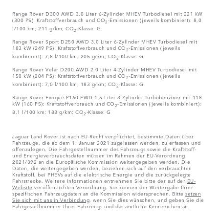
Range Rover D300 AWD 3.0 Liter 6-Zylinder MHEV Turbodiesel mit 221 kW
(300 PS): Kraftstoffverbrauch und CO
-Emissionen (jeweils kombiniert): 8,0
2
l/100 km; 211 g/km; CO
-Klasse: G
2
Range Rover Sport D250 AWD 3.0 Liter 6-Zylinder MHEV Turbodiesel mit
183 kW (249 PS): Kraftstoffverbrauch und CO
-Emissionen (jeweils
2
kombiniert): 7,8 l/100 km; 205 g/km; CO
-Klasse: G
2
Range Rover Velar D200 AWD 2.0 Liter 4-Zylinder MHEV Turbodiesel mit
150 kW (204 PS): Kraftstoffverbrauch und CO
-Emissionen (jeweils
2
kombiniert): 7,0 l/100 km; 183 g/km; CO
-Klasse: G
2
Range Rover Evoque P160 FWD 1.5 Liter 3-Zylinder-Turbobenziner mit 118
kW (160 PS): Kraftstoffverbrauch und CO
-Emissionen (jeweils kombiniert):
2
8,1 l/100 km; 183 g/km; CO
-Klasse: G
2
Jaguar Land Rover ist nach EU-Recht verpflichtet, bestimmte Daten über
Fahrzeuge, die ab dem 1. Januar 2021 zugelassen werden, zu erfassen und
offenzulegen. Die Fahrgestellnummer des Fahrzeugs sowie die Kraftstoff-
und Energieverbrauchsdaten müssen im Rahmen der EU-Verordnung
2021/392 an die Europäische Kommission weitergegeben werden. Die
Daten, die weitergegeben werden, beziehen sich auf den verbrauchten
Kraftstoff, bei PHEVs auf die elektrische Energie und die zurückgelegte
Fahrstrecke. Weitere Informationen entnehmen Sie bitte der auf der
EU-
Website
veröffentlichten Verordnung. Sie können der Weitergabe Ihrer
spezifischen Fahrzeugdaten an die Kommission widersprechen. Bitte
setzen
Sie sich mit uns in Verbindung
, wenn Sie dies wünschen, und geben Sie die
Fahrgestellnummer Ihres Fahrzeugs und das amtliche Kennzeichen an.