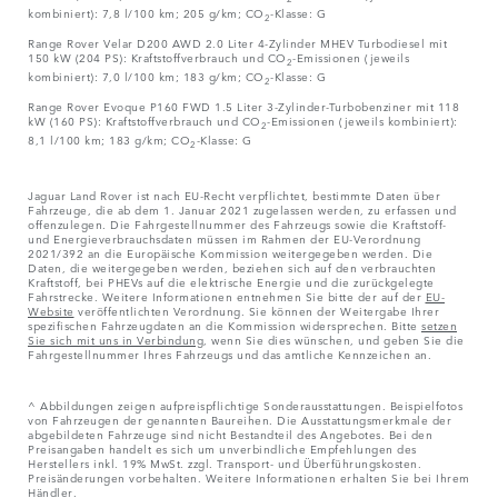
kombiniert): 7,8 l/100 km; 205 g/km; CO
-Klasse: G
2
Range Rover Velar D200 AWD 2.0 Liter 4-Zylinder MHEV Turbodiesel mit
150 kW (204 PS): Kraftstoffverbrauch und CO
-Emissionen (jeweils
2
kombiniert): 7,0 l/100 km; 183 g/km; CO
-Klasse: G
2
Range Rover Evoque P160 FWD 1.5 Liter 3-Zylinder-Turbobenziner mit 118
kW (160 PS): Kraftstoffverbrauch und CO
-Emissionen (jeweils kombiniert):
2
8,1 l/100 km; 183 g/km; CO
-Klasse: G
2
Jaguar Land Rover ist nach EU-Recht verpflichtet, bestimmte Daten über
Fahrzeuge, die ab dem 1. Januar 2021 zugelassen werden, zu erfassen und
offenzulegen. Die Fahrgestellnummer des Fahrzeugs sowie die Kraftstoff-
und Energieverbrauchsdaten müssen im Rahmen der EU-Verordnung
2021/392 an die Europäische Kommission weitergegeben werden. Die
Daten, die weitergegeben werden, beziehen sich auf den verbrauchten
Kraftstoff, bei PHEVs auf die elektrische Energie und die zurückgelegte
Fahrstrecke. Weitere Informationen entnehmen Sie bitte der auf der
EU-
Website
veröffentlichten Verordnung. Sie können der Weitergabe Ihrer
spezifischen Fahrzeugdaten an die Kommission widersprechen. Bitte
setzen
Sie sich mit uns in Verbindung
, wenn Sie dies wünschen, und geben Sie die
Fahrgestellnummer Ihres Fahrzeugs und das amtliche Kennzeichen an.
^ Abbildungen zeigen aufpreispflichtige Sonderausstattungen. Beispielfotos
von Fahrzeugen der genannten Baureihen. Die Ausstattungsmerkmale der
abgebildeten Fahrzeuge sind nicht Bestandteil des Angebotes. Bei den
Preisangaben handelt es sich um unverbindliche Empfehlungen des
Herstellers inkl. 19% MwSt. zzgl. Transport- und Überführungskosten.
Preisänderungen vorbehalten. Weitere Informationen erhalten Sie bei Ihrem
Händler.