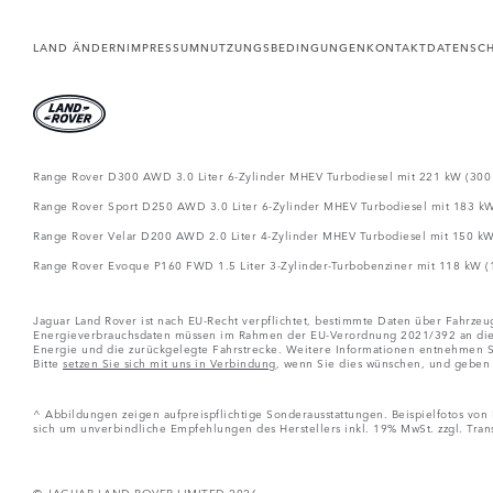
LAND ÄNDERN
IMPRESSUM
NUTZUNGSBEDINGUNGEN
KONTAKT
DATENSC
Range Rover D300 AWD 3.0 Liter 6-Zylinder MHEV Turbodiesel mit 221 kW (300 P
Range Rover Sport D250 AWD 3.0 Liter 6-Zylinder MHEV Turbodiesel mit 183 kW 
Range Rover Velar D200 AWD 2.0 Liter 4-Zylinder MHEV Turbodiesel mit 150 kW 
Range Rover Evoque P160 FWD 1.5 Liter 3-Zylinder-Turbobenziner mit 118 kW (1
Jaguar Land Rover ist nach EU-Recht verpflichtet, bestimmte Daten über Fahrzeu
Energieverbrauchsdaten müssen im Rahmen der EU-Verordnung 2021/392 an die Eu
Energie und die zurückgelegte Fahrstrecke. Weitere Informationen entnehmen Si
Bitte
setzen Sie sich mit uns in Verbindung
, wenn Sie dies wünschen, und geben 
^ Abbildungen zeigen aufpreispflichtige Sonderausstattungen. Beispielfotos vo
sich um unverbindliche Empfehlungen des Herstellers inkl. 19% MwSt. zzgl. Tra
© JAGUAR LAND ROVER LIMITED 2026