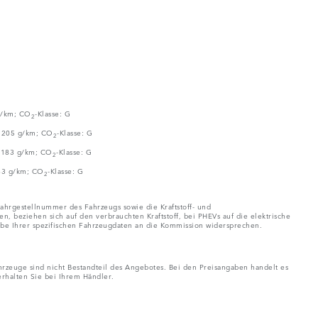
 g/km; CO
-Klasse: G
2
; 205 g/km; CO
-Klasse: G
2
; 183 g/km; CO
-Klasse: G
2
183 g/km; CO
-Klasse: G
2
ahrgestellnummer des Fahrzeugs sowie die Kraftstoff- und
eziehen sich auf den verbrauchten Kraftstoff, bei PHEVs auf die elektrische
be Ihrer spezifischen Fahrzeugdaten an die Kommission widersprechen.
rzeuge sind nicht Bestandteil des Angebotes. Bei den Preisangaben handelt es
rhalten Sie bei Ihrem Händler.