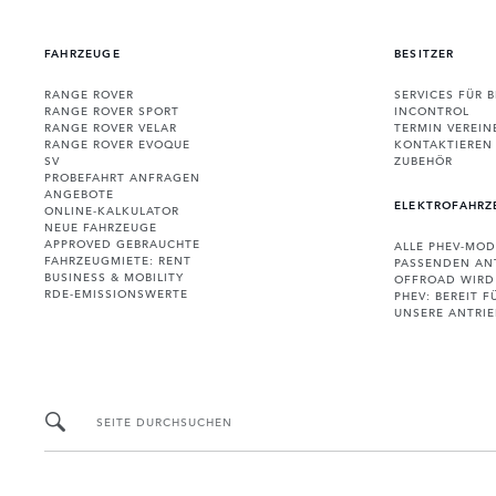
FAHRZEUGE
BESITZER
RANGE ROVER
SERVICES FÜR B
RANGE ROVER SPORT
INCONTROL
RANGE ROVER VELAR
TERMIN VEREIN
RANGE ROVER EVOQUE
KONTAKTIEREN 
SV
ZUBEHÖR
PROBEFAHRT ANFRAGEN
ANGEBOTE
ELEKTROFAHRZ
ONLINE-KALKULATOR
NEUE FAHRZEUGE
APPROVED GEBRAUCHTE
ALLE PHEV-MOD
FAHRZEUGMIETE: RENT
PASSENDEN AN
BUSINESS & MOBILITY
OFFROAD WIRD
RDE-EMISSIONSWERTE
PHEV: BEREIT 
UNSERE ANTRI
SEITE DURCHSUCHEN