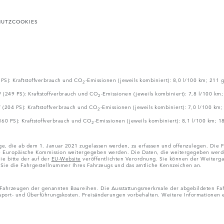
HUTZ
COOKIES
S): Kraftstoffverbrauch und CO
-Emissionen (jeweils kombiniert): 8,0 l/100 km; 211
2
(249 PS): Kraftstoffverbrauch und CO
-Emissionen (jeweils kombiniert): 7,8 l/100 km
2
(204 PS): Kraftstoffverbrauch und CO
-Emissionen (jeweils kombiniert): 7,0 l/100 km
2
60 PS): Kraftstoffverbrauch und CO
-Emissionen (jeweils kombiniert): 8,1 l/100 km; 
2
ge, die ab dem 1. Januar 2021 zugelassen werden, zu erfassen und offenzulegen. Die F
ropäische Kommission weitergegeben werden. Die Daten, die weitergegeben werden, b
e bitte der auf der
EU-Website
veröffentlichten Verordnung. Sie können der Weiterga
Sie die Fahrgestellnummer Ihres Fahrzeugs und das amtliche Kennzeichen an.
n Fahrzeugen der genannten Baureihen. Die Ausstattungsmerkmale der abgebildeten Fah
nsport- und Überführungskosten. Preisänderungen vorbehalten. Weitere Informationen e