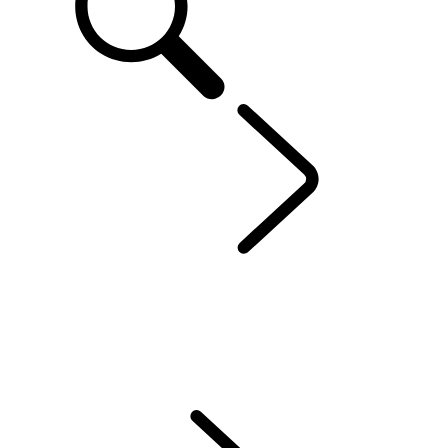
SV ENTDECKEN
...
ÜBERSICHT
ÜBERSICHT
RANGE ROVER SV
Range Rover Sport SV
SV BESPOKE
Range Rover Von SV Bespoke
Range Rover Sport Von SV Bespoke
RANGE ROVER SPORT SV CELESTIAL COLLECTION