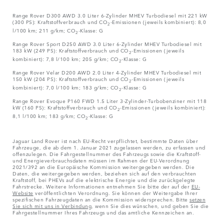
Range Rover D300 AWD 3.0 Liter 6-Zylinder MHEV Turbodiesel mit 221 kW
(300 PS): Kraftstoffverbrauch und CO
-Emissionen (jeweils kombiniert): 8,0
2
l/100 km; 211 g/km; CO
-Klasse: G
2
Range Rover Sport D250 AWD 3.0 Liter 6-Zylinder MHEV Turbodiesel mit
183 kW (249 PS): Kraftstoffverbrauch und CO
-Emissionen (jeweils
2
kombiniert): 7,8 l/100 km; 205 g/km; CO
-Klasse: G
2
Range Rover Velar D200 AWD 2.0 Liter 4-Zylinder MHEV Turbodiesel mit
150 kW (204 PS): Kraftstoffverbrauch und CO
-Emissionen (jeweils
2
kombiniert): 7,0 l/100 km; 183 g/km; CO
-Klasse: G
2
Range Rover Evoque P160 FWD 1.5 Liter 3-Zylinder-Turbobenziner mit 118
kW (160 PS): Kraftstoffverbrauch und CO
-Emissionen (jeweils kombiniert):
2
8,1 l/100 km; 183 g/km; CO
-Klasse: G
2
Jaguar Land Rover ist nach EU-Recht verpflichtet, bestimmte Daten über
Fahrzeuge, die ab dem 1. Januar 2021 zugelassen werden, zu erfassen und
offenzulegen. Die Fahrgestellnummer des Fahrzeugs sowie die Kraftstoff-
und Energieverbrauchsdaten müssen im Rahmen der EU-Verordnung
2021/392 an die Europäische Kommission weitergegeben werden. Die
Daten, die weitergegeben werden, beziehen sich auf den verbrauchten
Kraftstoff, bei PHEVs auf die elektrische Energie und die zurückgelegte
Fahrstrecke. Weitere Informationen entnehmen Sie bitte der auf der
EU-
Website
veröffentlichten Verordnung. Sie können der Weitergabe Ihrer
spezifischen Fahrzeugdaten an die Kommission widersprechen. Bitte
setzen
Sie sich mit uns in Verbindung
, wenn Sie dies wünschen, und geben Sie die
Fahrgestellnummer Ihres Fahrzeugs und das amtliche Kennzeichen an.