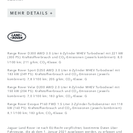
MEHR DETAILS
Range Rover D300 AWD 3.0 Liter 6-Zylinder MHEV Turbodiesel mit 221 kW
(300 PS): Kraftstoffverbrauch und CO
-Emissionen (jeweils kombiniert): 8,0
2
l/100 km; 211 g/km; CO
-Klasse: G
2
Range Rover Sport D250 AWD 3.0 Liter 6-Zylinder MHEV Turbodiesel mit
183 kW (249 PS): Kraftstoffverbrauch und CO
-Emissionen (jeweils
2
kombiniert): 7,8 l/100 km; 205 g/km; CO
-Klasse: G
2
Range Rover Velar D200 AWD 2.0 Liter 4-Zylinder MHEV Turbodiesel mit
150 kW (204 PS): Kraftstoffverbrauch und CO
-Emissionen (jeweils
2
kombiniert): 7,0 l/100 km; 183 g/km; CO
-Klasse: G
2
Range Rover Evoque P160 FWD 1.5 Liter 3-Zylinder-Turbobenziner mit 118
kW (160 PS): Kraftstoffverbrauch und CO
-Emissionen (jeweils kombiniert):
2
8,1 l/100 km; 183 g/km; CO
-Klasse: G
2
Jaguar Land Rover ist nach EU-Recht verpflichtet, bestimmte Daten über
Fahrzeuge, die ab dem 1. Januar 2021 zugelassen werden, zu erfassen und