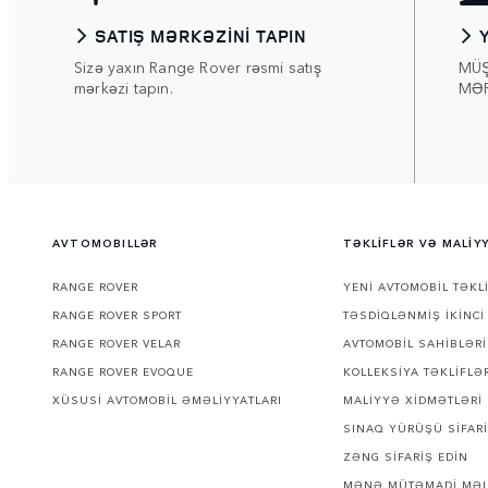
SATIŞ MƏRKƏZINI TAPIN
Sizə yaxın Range Rover rəsmi satış
MÜ
mərkəzi tapın.
MƏ
AVTOMOBILLƏR
TƏKLİFLƏR VƏ MALİY
RANGE ROVER
YENİ AVTOMOBİL TƏKL
RANGE ROVER SPORT
TƏSDİQLƏNMİŞ İKİNCİ
RANGE ROVER VELAR
AVTOMOBİL SAHİBLƏRİ
RANGE ROVER EVOQUE
KOLLEKSİYA TƏKLİFLƏ
XÜSUSİ AVTOMOBİL ƏMƏLİYYATLARI
MALİYYƏ XİDMƏTLƏRİ
SINAQ YÜRÜŞÜ SİFARİ
ZƏNG SİFARİŞ EDİN
MƏNƏ MÜTƏMADİ MƏL