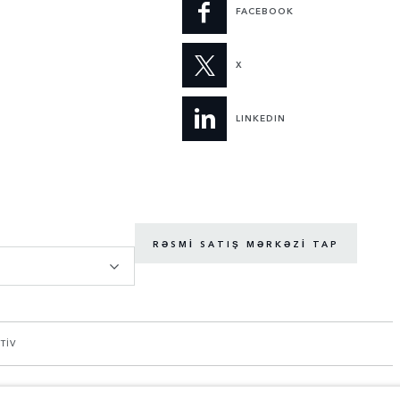
FACEBOOK
X
LINKEDIN
RƏSMI SATIŞ MƏRKƏZI TAP
TİV