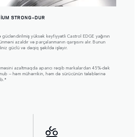
ANİUM STRONG-DUR
 gücləndirilmiş yüksək keyfiyyətli Castrol EDGE yağının
rtünməni azaldır və parçalanmanın qarşısını alır. Bunun
iz güclü və dəqiq şəkildə işləyir.
tünməsini azaltmaqda aparıcı rəqib markalardan 45%-dək
unub — həm mühərrikin, həm də sürücünün tələblərinə
ıb.*