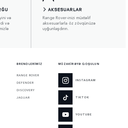
RĞU
AKSESUARLAR
yini və
Range Rover-inizi müxtəlif
di və
aksesuarlarla öz zövqünüzə
mizlə
uyğunlaşdırın.
BRENDLERİMİZ
MÜZAKİRƏYƏ QOŞULUN
RANGE ROVER
INSTAGRAM
DEFENDER
DISCOVERY
TIKTOK
N
JAGUAR
YOUTUBE