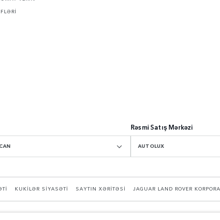
İFLƏRİ
Rəsmi Satış Mərkəzi
CAN
AUTOLUX
ƏTİ
KUKİLƏR SİYASƏTİ
SAYTIN XƏRİTƏSİ
JAGUAR LAND ROVER KORPORA