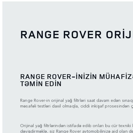
RANGE ROVER ORİJİ
RANGE ROVER-İNİZİN MÜHAFİ
TƏMİN EDİN
Range Rover-in orijinal yağ filtrləri saat davam edən sınaq
məsafəli testləri daxil olmaqla, ciddi inkişaf prosesindən çı
Orijinal yağ filtrlərindən istifadə edib onları bu cür texniki
dəyişdirməklə, siz Range Rover avtomobilinizə aid olan dəqiq