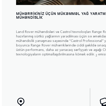
MÜHƏRRİKİNİZ ÜÇÜN MÜKƏMMƏL YAĞ YARATM
MÜHƏNDİSLİK
Land Rover mühəndisləri və Castrol texnoloqları Range Ro
hazırlanmış sürtkü yağlarının yaradılması üçün sıx əməkdaş
mühəndislik yanaşması sayəsində “Castrol Professional” ya
boyunca Range Rover mühərriklərində ciddi şəkildə sınaqd
üstün performans, daha az yanacaq sərfiyyatı və aşağı C
texnologiyaların optimallaşdırılmasına kömək edilir.
emiss
2