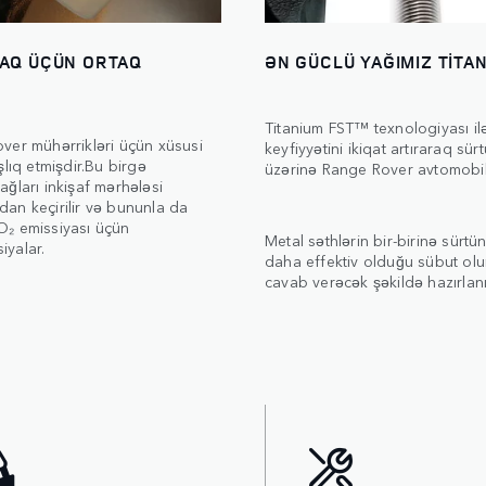
AQ ÜÇÜN ORTAQ
ƏN GÜCLÜ YAĞIMIZ TİT
Titanium FST™ texnologiyası ilə
ver mühərrikləri üçün xüsusi
keyfiyyətini ikiqat artıraraq sü
lıq etmişdir.Bu birgə
üzərinə Range Rover avtomobilin
ğları inkişaf mərhələsi
an keçirilir və bununla da
O₂ emissiyası üçün
Metal səthlərin bir-birinə sür
iyalar.
daha effektiv olduğu sübut ol
cavab verəcək şəkildə hazırlan