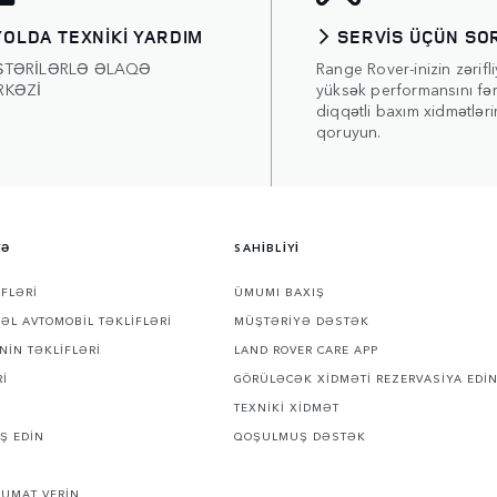
YOLDA TEXNİKİ YARDIM
SERVİS ÜÇÜN SO
ŞTƏRİLƏRLƏ ƏLAQƏ
Range Rover-inizin zərifli
RKƏZİ
yüksək performansını fər
diqqətli baxım xidmətləri
qoruyun.
YƏ
SAHİBLİYİ
İFLƏRİ
ÜMUMI BAXIŞ
 ƏL AVTOMOBİL TƏKLİFLƏRİ
MÜŞTƏRİYƏ DƏSTƏK
NİN TƏKLİFLƏRİ
LAND ROVER CARE APP
Rİ
GÖRÜLƏCƏK XİDMƏTİ REZERVASİYA EDİ
TEXNİKİ XİDMƏT
Ş EDİN
QOŞULMUŞ DƏSTƏK
UMAT VERİN