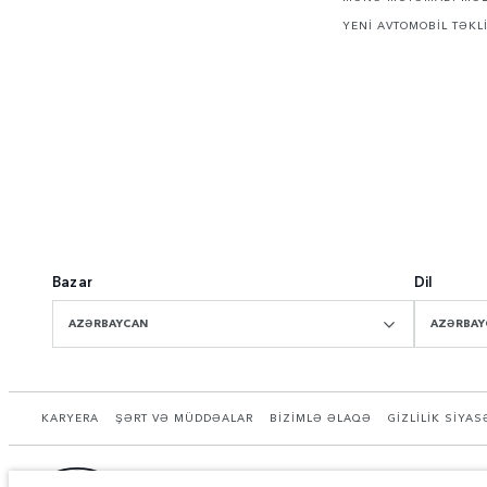
YENİ AVTOMOBİL TƏKL
Bazar
Dil
AZƏRBAYCAN
AZƏRBAY
KARYERA
ŞƏRT VƏ MÜDDƏALAR
BİZİMLƏ ƏLAQƏ
GİZLİLİK SİYAS