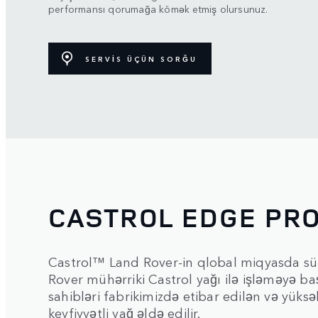
performansı qorumağa kömək etmiş olursunuz.
SERVİS ÜÇÜN SORĞU
CASTROL EDGE PR
Castrol™ Land Rover-in qlobal miqyasda sürt
Rover mühərriki Castrol yağı ilə işləməyə b
sahibləri fabrikimizdə etibar edilən və yük
keyfiyyətli yağ əldə edilir.