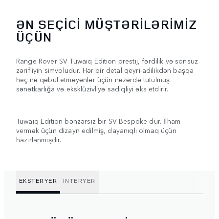
ƏN SEÇICI MÜŞTƏRILƏRIMIZ
ÜÇÜN
Range Rover SV Tuwaiq Edition prestij, fərdilik və sonsuz
zərifliyin simvoludur. Hər bir detal qeyri-adilikdən başqa
heç nə qəbul etməyənlər üçün nəzərdə tutulmuş
sənətkarlığa və eksklüzivliyə sadiqliyi əks etdirir.
Tuwaiq Edition bənzərsiz bir SV Bespoke-dur. İlham
vermək üçün dizayn edilmiş, dayanıqlı olmaq üçün
hazırlanmışdır.
EKSTERYER
İNTERYER