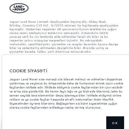
Jaguar Land Rover Limited: Qeydiyyatdan keçmiş ofis: Abbey Road,
Whitley, Coventry CV3 4LF. 1672070 nömrəsi ilə İngiltərədə qeydiyyatdan
keçmişdir. Göstərilən rəqəmlər AB qanunvericiliyinin tələblərinə uyğun
olaraq rəsmi istehsalçının testlərinin nəticəsidir. Avtomobilin faktiki
yanacaq sərfi bu cür testlərdə əldə ediləndən fərqli ola bilər və bu
rəqəmlər yalnız müqayisə məqsədləri üçündir. Bu veb-saytdakı
məlumatlar, spesifikasiyalar, qiymətlər və rənglər bazardan bazara dəyişə
bilər və xəbərdarlıq edilmədən dəyişdirilə bilər. Ərazidə varlıq və
qiymətlər barədə, lütfən, yerli dilerinizə müraciət edin.
Göstərilən çəkilər avtomobilin standart xarakteristikasını əks etdirir.
İstehsal sonrası əlavə edilən aksesuarlar və digər avadanlıqlar yük götürmə
qabiliyyətinə təsir göstərəcək. Aksesuarlar, sərnişinlər, maye və yanacaq
COOKIE SİYASƏTİ
yükləndikdə Ümumi Avtomobil Çəkisinin (GVW) və Oxa Düşən Maksimum
Yükün müəyyən edilmiş həddinin aşılmadığından əmin olun.
Jaguar Land Rover sizə maraqlı ola biləcək məhsul və xidmətləri diqqətinizə
Şəkillər və spesifikasiyalar haqqında vacib qeyd.
Qlobal yarımkeçirici
çatdırmaq və saytımızı bu istiqamətdə daha da funksional etmək üçün cookie
çatışmazlığı hal-hazırda avtomobilin istehsal xüsusiyyətlərinə, seçimlərin
fayllardan istifadə edir. İStifadə etdiyimiz cookie fayllarından biri çox vacibdir
mövcudluğuna və istehsal müddətlərinə təsir göstərir. Bu, çox dinamik bir
və artıq sizə göndərilib. Siz həmin faylı ləğv və ya blok edə bilərsiniz, lakin bu
vəziyyətdir və nəticədə hazırda veb-saytda istifadə edilən şəkillər,
zaman saytda bəzi elementlər dəqiq işləməyə bilər. İstifadə etdiyimiz online
funksiyalar, seçimlər, xüsusi işləmələr və rəng sxemləri üçün mövcud
reklam və ya cookie fayllar haqqında ətraflı məlumatları bizim Məxfilik
spesifikasiyaları tam əks etdirməyə bilər. Zəhmət olmasa, hər hansı cari
Siyasətindən öyrənə bilərsiniz. Bağlayarkən siz bizim siyasətimizə uyğun
məhdudiyyətlər barədə məlumat etmək üçün Satış mərkəzi ilə əlaqə
olaraq cookie fayllarından istifadəyə razılıq vermiş olursunuz..
saxlayın.
OK
RANGE ROVER SV-