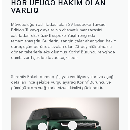
HƏR ÜFÜQƏ HAKİM OLAN
VARLIQ
Mövcudluğun əsl ifadəsi olan SV Bespoke Tuwaiq
Edition Tuvayq qayalarının dramatik mənzərəsini
xatırladan eksklüziv Bespoke Yaşılı rəngində
tamamlanmışdır. Bu dərin, zəngin çalar ahəngdar, hakim
duruş üçün bürünc əlavələri olan 23 düymlük almazla
dönən təkərlərlə əks olunmuş Korinf Bürüncü rəngində
damla zərif şəkildə təzad təşkil edir.
Serenity Paketi barmaqlığı, yan ventilyasiyaları və aşağı
detalları incə şəkildə vurğulayaraq Korinf Bürüncü və
gümüşü xrom vurğularla vizual kimliyi gücləndirir.