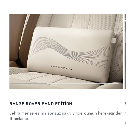
RANGE ROVER SAND EDITION
R
Səhra mənzərəsinin sonsuz sakitliyində qumun hərəkətindən
Y
ilhamlanıb.
m
f