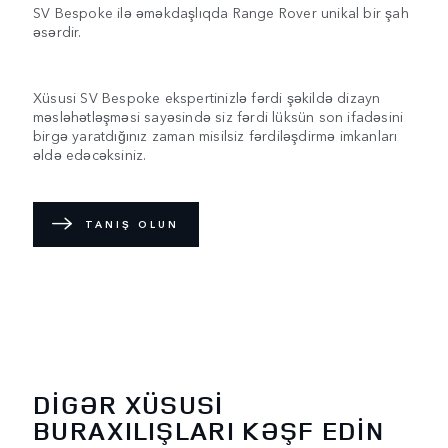
SV Bespoke ilə əməkdaşlıqda Range Rover unikal bir şah
əsərdir.
Xüsusi SV Bespoke ekspertinizlə fərdi şəkildə dizayn
məsləhətləşməsi sayəsində siz fərdi lüksün son ifadəsini
birgə yaratdığınız zaman misilsiz fərdiləşdirmə imkanları
əldə edəcəksiniz.
TANIŞ OLUN
DİGƏR XÜSUSİ
BURAXILIŞLARI KƏŞF EDİN