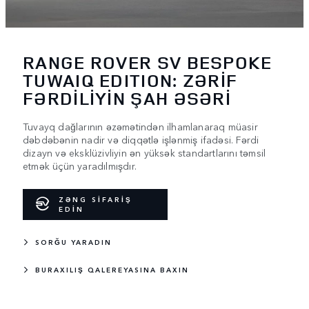
RANGE ROVER SV BESPOKE
TUWAIQ EDITION: ZƏRİF
FƏRDİLİYİN ŞAH ƏSƏRİ
Tuvayq dağlarının əzəmətindən ilhamlanaraq müasir
dəbdəbənin nadir və diqqətlə işlənmiş ifadəsi. Fərdi
dizayn və eksklüzivliyin ən yüksək standartlarını təmsil
etmək üçün yaradılmışdır.
ZƏNG SİFARİŞ
EDİN
SORĞU YARADIN
BURAXILIŞ QALEREYASINA BAXIN