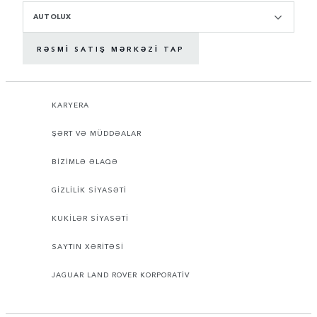
AUTOLUX
RƏSMI SATIŞ MƏRKƏZI TAP
KARYERA
ŞƏRT VƏ MÜDDƏALAR
BİZİMLƏ ƏLAQƏ
GİZLİLİK SİYASƏTİ
KUKİLƏR SİYASƏTİ
SAYTIN XƏRİTƏSİ
JAGUAR LAND ROVER KORPORATİV