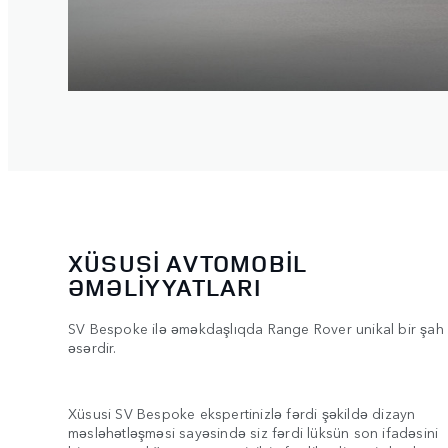
XÜSUSİ AVTOMOBİL
ƏMƏLİYYATLARI
SV Bespoke ilə əməkdaşlıqda Range Rover unikal bir şah
əsərdir.
Xüsusi SV Bespoke ekspertinizlə fərdi şəkildə dizayn
məsləhətləşməsi sayəsində siz fərdi lüksün son ifadəsini