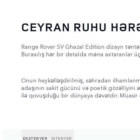
CEYRAN RUHU HƏRƏ
Range Rover SV Ghazal Edition dizayn təntənəs
Buraxılış hər bir detalda məna axtaranlar 
Onun heykəlləşdirilmiş, səhradan ilhamlanmı
adaşının sakit gücünü və poetik gözəlliyini
ilə qovuşduğu bir dünyaya dəvətdir. Müasir
EKSTERYER
İNTERYER