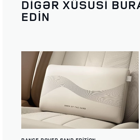
DİGƏR XÜSUSİ BUR
EDİN