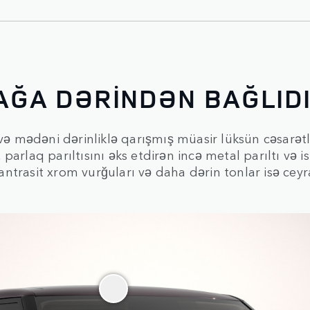
PAĞA DƏRİNDƏN BAĞLID
 və mədəni dərinliklə qarışmış müasir lüksün cəsarətl
rlaq parıltısını əks etdirən incə metal parıltı və isti
trasit xrom vurğuları və daha dərin tonlar isə ceyra