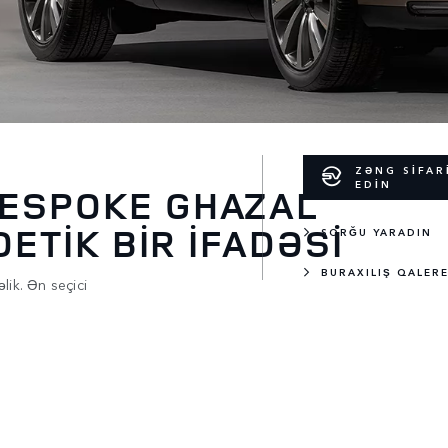
ZƏNG SİFAR
EDİN
BESPOKE GHAZAL
OETİK BİR İFADƏSİ
SORĞU YARADIN
BURAXILIŞ QALER
lik. Ən seçici