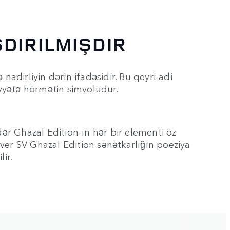
DIRILMIŞDIR
nadirliyin dərin ifadəsidir. Bu qeyri-adi
yyətə hörmətin simvoludur.
ər Ghazal Edition-ın hər bir elementi öz
ver SV Ghazal Edition sənətkarlığın poeziya
ir.