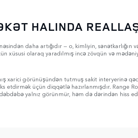
KƏT HALINDA REALLAŞ
indən daha artığıdır — o, kimliyin, sənətkarlığın və 
üçün xüsusi olaraq yaradılmış incə zövqün və mədəni
ş xarici görünüşündən tutmuş sakit interyerinə qəd
 əks etdirmək üçün diqqətlə hazırlanmışdır. Range Ro
 dəbdəbə yalnız görünmür, həm də dərindən hiss edil