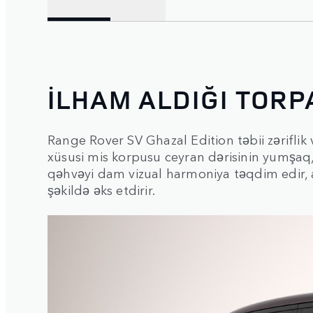
İLHAM ALDIĞI TOR
Range Rover SV Ghazal Edition təbii zəriflik
xüsusi mis korpusu ceyran dərisinin yumşaq, pa
qəhvəyi dam vizual harmoniya təqdim edir, an
şəkildə əks etdirir.