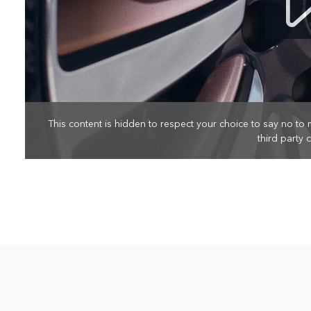
This content is hidden to respect your choice to say no to 
third party 