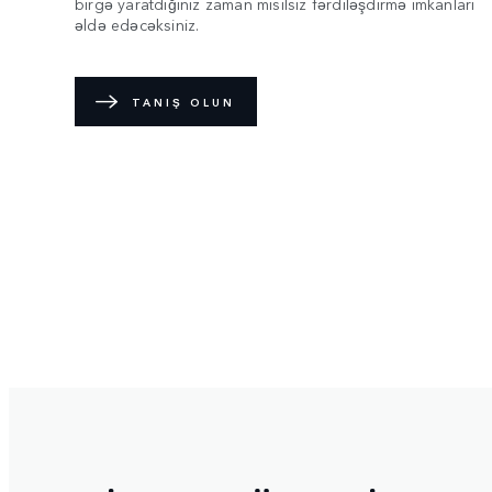
birgə yaratdığınız zaman misilsiz fərdiləşdirmə imkanları
əldə edəcəksiniz.
TANIŞ OLUN