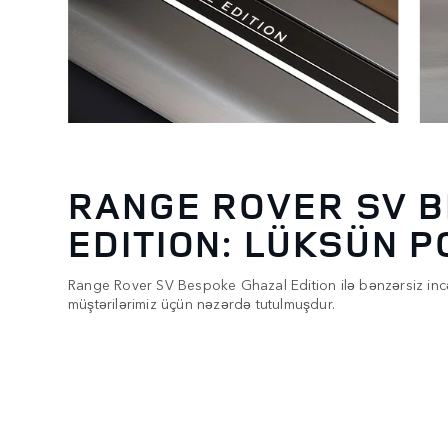
RANGE ROVER SV 
EDITION: LÜKSÜN P
Range Rover SV Bespoke Ghazal Edition ilə bənzərsiz incə
müştərilərimiz üçün nəzərdə tutulmuşdur.