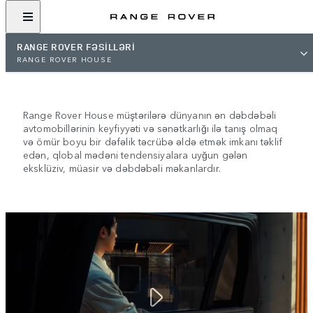
RANGE ROVER FƏSILLƏRI
RANGE ROVER HOUSE
RANGE ROVER HOUSE
Range Rover House müştərilərə dünyanın ən dəbdəbəli
avtomobillərinin keyfiyyəti və sənətkarlığı ilə tanış olmaq
və ömür boyu bir dəfəlik təcrübə əldə etmək imkanı təklif
edən, qlobal mədəni tendensiyalara uyğun gələn
eksklüziv, müasir və dəbdəbəli məkanlardır.