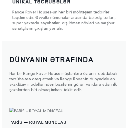
UNİKAL TƏCRÜBƏLƏR
YÜK
Range Rover Houses-un hər biri möhtəşəm tədbirlər
Tədbi
e of
təqdim edir. Əvvəlki nümunələr arasında bələdçi turları,
burada
l and
super yaxtada səyahətlər, qış idman növləri və məşhur
qonaq
sənətçilərin çıxışları yer alır.
olunu
DÜNYANIN ƏTRAFINDA
Hər bir Range Rover House müştərilərə özlərini dəbdəbəli
təcrübələrə qərq etmək və Range Rover-in dünyadakı ən
eksklüziv modellərindən bəzilərini görən və idarə edən ilk
şəxslərdən biri olmaq imkanı təklif edir.
PARİS — ROYAL MONCEAU