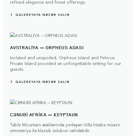
refined elegance and finest offerings.
QALEREYAYA NƏZƏR SALIN
AVSTRALİYA — ORPHEUS ADASI
Isolated and unspoiled, Orpheus Island and Pelorus
Private Island provided an unforgettable setting for our
guests.
QALEREYAYA NƏZƏR SALIN
CƏNUBİ AFRİKA — KEYPTAUN
Table Mountain ətəklərində yerləşən Villa Intaba müasir
simmetriya ilə klassik üslubun vəhdətidir.