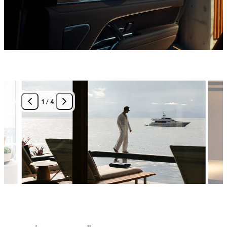
1
/
4