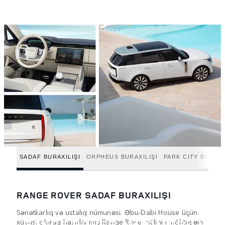
SADAF BURAXILIŞI
ORPHEUS BURAXILIŞI
PARK CITY BURAXI
RANGE ROVER SADAF BURAXILIŞI
Sənətkarlıq və ustalıq nümunəsi. Əbu-Dabi House üçün
RANGE ROVER AVTOMOBİLİ
xüsusi olaraq hazırlanmış Range Rover stilinin möhtəşəm