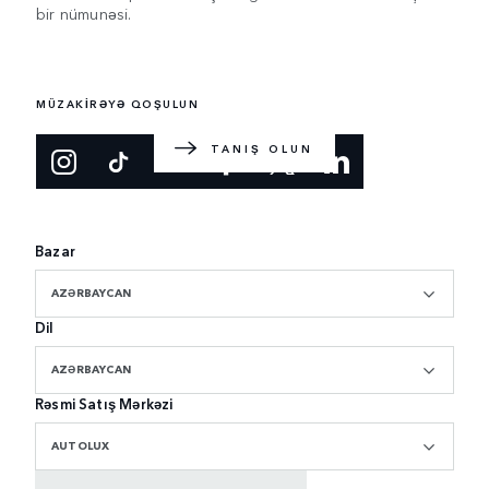
bir nümunəsi.
İLƏ TANIŞ OLUN
Orijinal lüks SUV avtomobili. Böyük Britaniyada dizayn
edilmiş və istehsal olunmuşdur.
MÜZAKİRƏYƏ QOŞULUN
TANIŞ OLUN
Bazar
AZƏRBAYCAN
Dil
AZƏRBAYCAN
Rəsmi Satış Mərkəzi
AUTOLUX