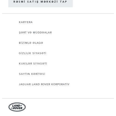
RƏSMI SATIŞ MƏRKƏZI TAP
KARYERA
ŞƏRT VƏ MÜDDƏALAR
BİZİMLƏ ƏLAQƏ
GİZLİLİK SİYASƏTİ
KUKİLƏR SİYASƏTİ
SAYTIN XƏRİTƏSİ
JAGUAR LAND ROVER KORPORATİV