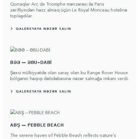
Qonaqlar Arc de Triomphe mənzərəsi ilə Paris
zərifliyindən həzz almaq üçün Le Royal Monceau hotelinə
toplaşdılar.
QALEREYAYA NƏZƏR SALIN
BƏƏ — ƏBU-DABİ
Şəxsi mülkiyyətdə olan saray olan bu Range Rover House
bölgənin həqiqi dəbdəbəsinə nəzər salmağa imkanı verdi.
QALEREYAYA NƏZƏR SALIN
ABŞ — PEBBLE BEACH
The serene haven of Pebble Beach reflects nature's