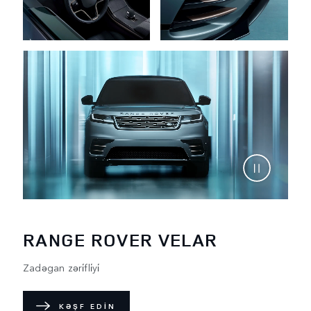
RANGE ROVER VELAR
Zadəgan zəri̇fli̇yi̇
KƏŞF EDİN