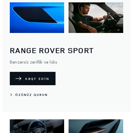
RANGE ROVER SPORT
Bənzərsi̇z zəri̇fli̇k və lüks
KƏŞF EDİN
ÖZÜNÜZ QURUN