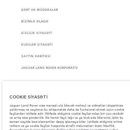
ŞƏRT VƏ MÜDDƏALAR
BİZİMLƏ ƏLAQƏ
GİZLİLİK SİYASƏTİ
KUKİLƏR SİYASƏTİ
SAYTIN XƏRİTƏSİ
JAGUAR LAND ROVER KORPORATİV
COOKIE SİYASƏTİ
Jaguar Land Rover sizə maraqlı ola biləcək məhsul və xidmətləri diqqətinizə
Jaguar Land Rover Limited: Qeydiyyatdan keçmiş ofis: Abbey Road,
çatdırmaq və saytımızı bu istiqamətdə daha da funksional etmək üçün cookie
Whitley, Coventry CV3 4LF. 1672070 nömrəsi ilə İngiltərədə qeydiyyatdan
fayllardan istifadə edir. İStifadə etdiyimiz cookie fayllarından biri çox vacibdir
keçmişdir. Göstərilən rəqəmlər AB qanunvericiliyinin tələblərinə uyğun
və artıq sizə göndərilib. Siz həmin faylı ləğv və ya blok edə bilərsiniz, lakin bu
olaraq rəsmi istehsalçının testlərinin nəticəsidir. Avtomobilin faktiki
zaman saytda bəzi elementlər dəqiq işləməyə bilər. İstifadə etdiyimiz online
yanacaq sərfi bu cür testlərdə əldə ediləndən fərqli ola bilər və bu
reklam və ya cookie fayllar haqqında ətraflı məlumatları bizim Məxfilik
rəqəmlər yalnız müqayisə məqsədləri üçündir. Bu veb-saytdakı
məlumatlar, spesifikasiyalar, qiymətlər və rənglər bazardan bazara dəyişə
Siyasətindən öyrənə bilərsiniz. Bağlayarkən siz bizim siyasətimizə uyğun