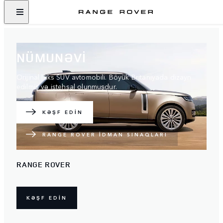
NÜMUNƏVİ
Orijinal lüks SUV avtomobili. Böyük Britaniyada dizayn
edilmiş və istehsal olunmuşdur.
KƏŞF EDİN
RANGE ROVER İDMAN SINAQLARI
RANGE ROVER
KƏŞF EDİN