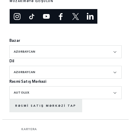
MÜZAKİRƏYƏ QOŞULUN
Bazar
AZƏRBAYCAN
Dil
AZƏRBAYCAN
Rəsmi Satış Mərkəzi
AUTOLUX
RƏSMI SATIŞ MƏRKƏZI TAP
KARYERA