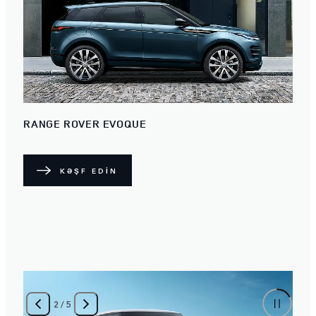
RANGE ROVER EVOQUE
KƏŞF EDİN
2
/
5