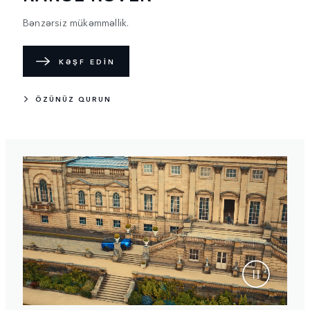
Bənzərsiz mükəmməllik.
KƏŞF EDİN
ÖZÜNÜZ QURUN