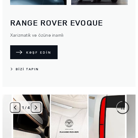
RANGE ROVER EVOQUE
Xarizmatik və özünə inamlı
KƏŞF EDİN
BİZİ TAPIN
2
/
4