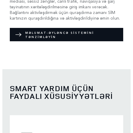
mediası, səssiz zənglər, canlı trafik, naviqasiya və şarj
təyinatının xəritələşdirilməsinə giriş imkanı verəcək.
Bağlantını aktivləşdirmək üçün quraşdırma zamanı SİM
kartınızın quraşdırıldığına və aktivləşdirildiyinə əmin olun.
MƏLUMAT-ƏYLƏNCƏ SİSTEMİNİ
TƏNZİMLƏYİN
SMART YARDIM ÜÇÜN
FAYDALI XÜSUSİYYƏTLƏRİ