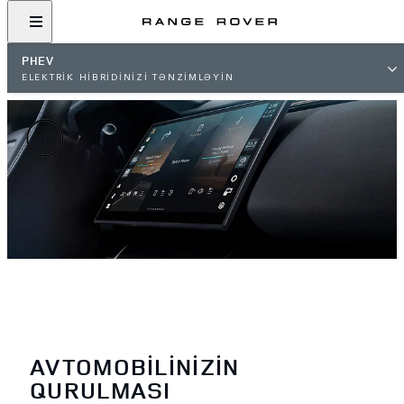
PHEV
ELEKTRİK HİBRİDİNİZİ TƏNZİMLƏYİN
AVTOMOBİLİNİZİN
QURULMASI