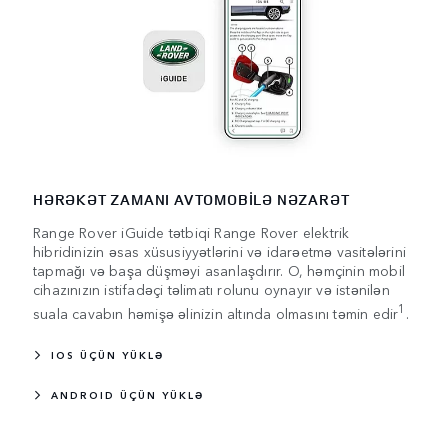
HƏRƏKƏT ZAMANI AVTOMOBİLƏ NƏZARƏT
Range Rover iGuide tətbiqi Range Rover elektrik
hibridinizin əsas xüsusiyyətlərini və idarəetmə vasitələrini
tapmağı və başa düşməyi asanlaşdırır. O, həmçinin mobil
cihazınızın istifadəçi təlimatı rolunu oynayır və istənilən
1
suala cavabın həmişə əlinizin altında olmasını təmin edir
.
IOS ÜÇÜN YÜKLƏ
ANDROID ÜÇÜN YÜKLƏ