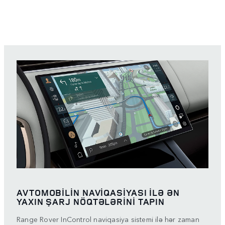
AVTOMOBİLİN NAVİQASİYASI İLƏ ƏN
YAXIN ŞARJ NÖQTƏLƏRİNİ TAPIN
Range Rover InControl naviqasiya sistemi ilə hər zaman