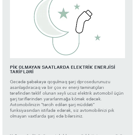
PİK OLMAYAN SAATLARDA ELEKTRİK ENERJİSİ
TARİFLƏRİ
Gecədə şəbəkəyə qoşulmaq şarj dprosedurunuzu
asanlaşdıracaq və bir çox ev enerji təminatçıları
tərəfindən təklif olunan xeyli ucuz elektrik avtomobil üçün
şarj tariflərindən yararlanmağa kömək edəcək.
Avtomobilinizin "tərcih edilən şarj müddəti"
funksiyasından istifadə edərək, siz avtomobilinizi pik
olmayan vaxtlarda şarj edə bilərsiniz.