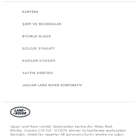
KARYERA
ŞƏRT VƏ MÜDDƏALAR
BİZİMLƏ ƏLAQƏ
GİZLİLİK SİYASƏTİ
KUKİLƏR SİYASƏTİ
SAYTIN XƏRİTƏSİ
JAGUAR LAND ROVER KORPORATİV
Jaguar Land Rover Limited: Qeydiyyatdan keçmiş ofis: Abbey Road,
Whitley, Coventry CV3 4LF. 1672070 nömrəsi ilə İngiltərədə qeydiyyatdan
keçmişdir. Göstərilən rəqəmlər AB qanunvericiliyinin tələblərinə uyğun