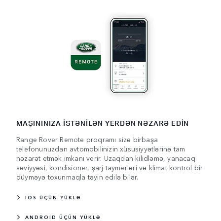
MAŞININIZA İSTƏNİLƏN YERDƏN NƏZARƏ EDİN
Range Rover Remote proqramı sizə birbaşa
telefonunuzdan avtomobilinizin xüsusiyyətlərinə tam
nəzarət etmək imkanı verir. Uzaqdan kilidləmə, yanacaq
səviyyəsi, kondisioner, şarj taymerləri və klimat kontrol bir
düyməyə toxunmaqla təyin edilə bilər.
IOS ÜÇÜN YÜKLƏ
ANDROID ÜÇÜN YÜKLƏ