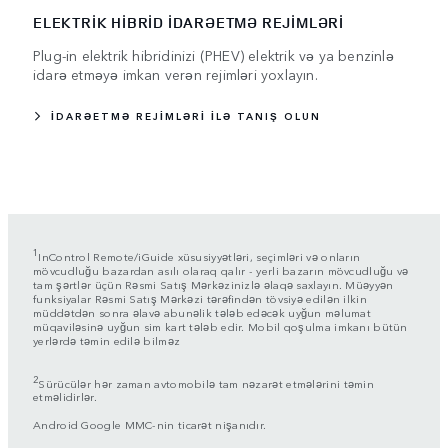
ELEKTRİK HİBRİD İDARƏETMƏ REJİMLƏRİ
Plug-in elektrik hibridinizi (PHEV) elektrik və ya benzinlə
idarə etməyə imkan verən rejimləri yoxlayın.
İDARƏETMƏ REJİMLƏRİ İLƏ TANIŞ OLUN
1
InControl Remote/iGuide xüsusiyyətləri, seçimləri və onların
mövcudluğu bazardan asılı olaraq qalır - yerli bazarın mövcudluğu və
tam şərtlər üçün Rəsmi Satış Mərkəzinizlə əlaqə saxlayın. Müəyyən
funksiyalar Rəsmi Satış Mərkəzi tərəfindən tövsiyə edilən ilkin
müddətdən sonra əlavə abunəlik tələb edəcək uyğun məlumat
müqaviləsinə uyğun sim kart tələb edir. Mobil qoşulma imkanı bütün
yerlərdə təmin edilə bilməz
2
Sürücülər hər zaman avtomobilə tam nəzarət etmələrini təmin
etməlidirlər.
Android Google MMC-nin ticarət nişanıdır.