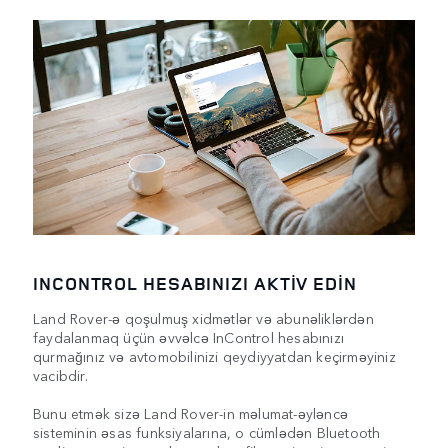
INCONTROL HESABINIZI AKTİV EDİN
Land Rover-ə qoşulmuş xidmətlər və abunəliklərdən
faydalanmaq üçün əvvəlcə InControl hesabınızı
qurmağınız və avtomobilinizi qeydiyyatdan keçirməyiniz
vacibdir.
Bunu etmək sizə Land Rover-in məlumat-əyləncə
sisteminin əsas funksiyalarına, o cümlədən Bluetooth