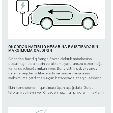
ÖNCƏDƏN HAZIRLIQ HESABINA EV İSTİFADƏSİNİ
MAKSİMUMA QALDIRIN
Öncədən hazırlıq Range Rover elektrik şəbəkəsinə
qoşulmuş halda kabin və akkumulyatorunuzu qızdırmağa
və ya soyutmağa imkan verir. Bu, elektrik şəbəkəsindən
gələn enerjidən istifadə edir və sürmə məsafəsini
maksimuma çatdırmaq üçün batareyada enerjini saxlayır.
İlkin kondisionerin qurulması üçün aşağıdakı iGuide
tətbiqini yükləyin və “öncədən hazırlıq” proqramını axtarın.