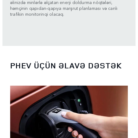
əlinizdə minlərlə əlçatan enerji doldurma nöqtələri,
həmçinin qapıdan-qapıya marşrut planlaması və canlı
trafikin monitorinqi olacaq.
PHEV ÜÇÜN ƏLAVƏ DƏSTƏK