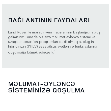
BAĞLANTININ FAYDALARI
Land Rover ilə maraqlı yeni macəranızın başlanğıcına xoş
gəlmisiniz. Burada biz sizə məlumat-əyləncə sistemi və
uzaqdan smartfon proqramları daxil olmaqla, plug-in
hibridinizin (PHEV) əsas xüsusiyyətləri və funksiyalarına
1
qoşulmağa kömək edəcəyik.
.
MƏLUMAT-ƏYLƏNCƏ
SİSTEMİNİZƏ QOŞULMA