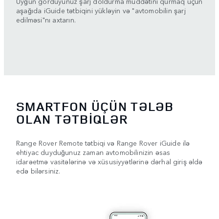
Uyğun gördüyünüz şarj doldurma müddətini qurmaq üçün
aşağıda iGuide tətbiqini yükləyin və "avtomobilin şarj
edilməsi"nı axtarın.
SMARTFON ÜÇÜN TƏLƏB
OLAN TƏTBİQLƏR
Range Rover Remote tətbiqi və Range Rover iGuide ilə
ehtiyac duyduğunuz zaman avtomobilinizin əsas
idarəetmə vasitələrinə və xüsusiyyətlərinə dərhal giriş əldə
edə bilərsiniz.