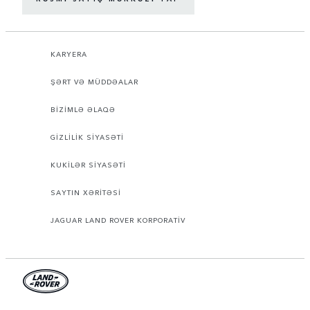
KARYERA
ŞƏRT VƏ MÜDDƏALAR
BİZİMLƏ ƏLAQƏ
GİZLİLİK SİYASƏTİ
KUKİLƏR SİYASƏTİ
SAYTIN XƏRİTƏSİ
JAGUAR LAND ROVER KORPORATİV