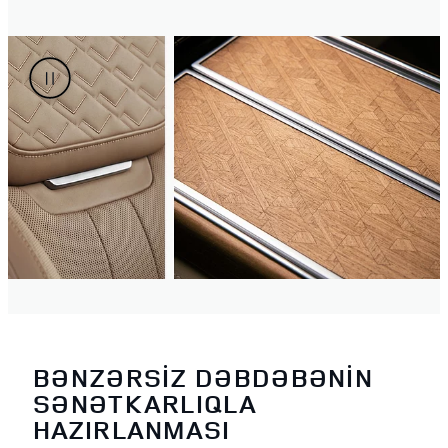
BƏNZƏRSİZ DƏBDƏBƏNİN
SƏNƏTKARLIQLA
HAZIRLANMASI