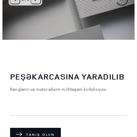
PEŞƏKARCASINA YARADILIB
Rənglərin və materialların möhtəşəm kolleksiyası.
TANIŞ OLUN