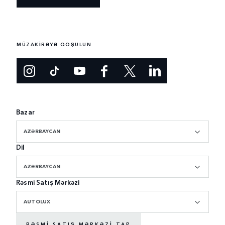
MÜZAKİRƏYƏ QOŞULUN
Bazar
AZƏRBAYCAN
Dil
AZƏRBAYCAN
Rəsmi Satış Mərkəzi
AUTOLUX
RƏSMI SATIŞ MƏRKƏZI TAP