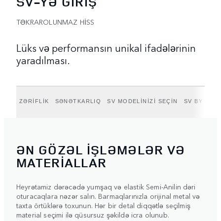
SV-YƏ GİRİŞ
TƏKRAROLUNMAZ HİSS
Lüks və performansın unikal ifadələrinin
yaradılması.
ZƏRİFLİK
SƏNƏTKARLIQ
SV MODELİNİZİ SEÇİN
SV BY BES
ƏN GÖZƏL İŞLƏMƏLƏR VƏ
MATERİALLAR
Heyrətamiz dərəcədə yumşaq və elastik Semi-Anilin dəri
oturacaqlara nəzər salın. Barmaqlarınızla orijinal metal və
taxta örtüklərə toxunun. Hər bir detal diqqətlə seçilmiş
material seçimi ilə qüsursuz şəkildə icra olunub.