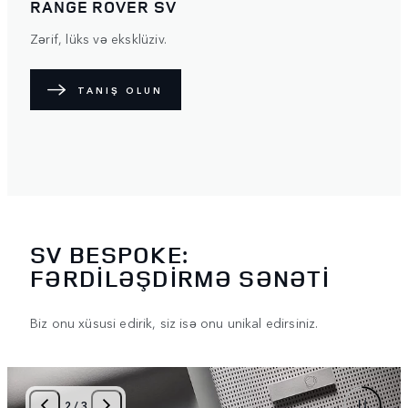
RANGE ROVER SV
Zərif, lüks və eksklüziv.
TANIŞ OLUN
SV BESPOKE:
FƏRDİLƏŞDİRMƏ SƏNƏTİ
Biz onu xüsusi edirik, siz isə onu unikal edirsiniz.
2
/
3