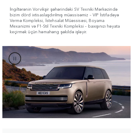
İngiltərənin Vorvikşir şəhərindəki SV Texniki Mərkəzində
bizim dörd ixtisaslaşdırılmış müəssisəmiz – VIP İstifadəyə
Vermə Kompleksi, İstehsalat Müəssisəsi, Boyama
Mexanizmi və F1-Stil Texniki Kompleksi – baxışınızı həyata
keçirmək üçün həmahəng şəkildə işləyir.