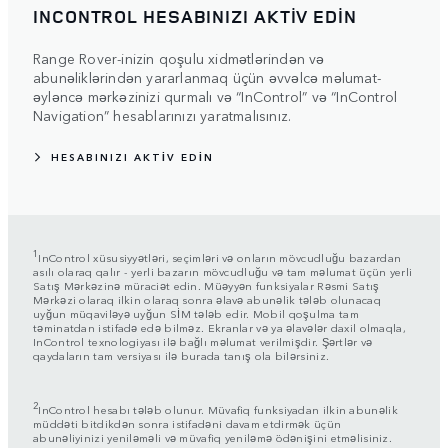
INCONTROL HESABINIZI AKTİV EDİN
Range Rover-inizin qoşulu xidmətlərindən və
abunəliklərindən yararlanmaq üçün əvvəlcə məlumat-
əyləncə mərkəzinizi qurmalı və “InControl” və “InControl
Navigation” hesablarınızı yaratmalısınız.
HESABINIZI AKTİV EDİN
1
InControl xüsusiyyətləri, seçimləri və onların mövcudluğu bazardan
asılı olaraq qalır - yerli bazarın mövcudluğu və tam məlumat üçün yerli
Satış Mərkəzinə müraciət edin. Müəyyən funksiyalar Rəsmi Satış
Mərkəzi olaraq ilkin olaraq sonra əlavə abunəlik tələb olunacaq
uyğun müqaviləyə uyğun SİM tələb edir. Mobil qoşulma tam
təminatdan istifadə edə bilməz. Ekranlar və ya əlavələr daxil olmaqla,
InControl texnologiyası ilə bağlı məlumat verilmişdir. Şərtlər və
qaydaların tam versiyası ilə burada tanış ola bilərsiniz.
2
InControl hesabı tələb olunur. Müvafiq funksiyadan ilkin abunəlik
müddəti bitdikdən sonra istifadəni davam etdirmək üçün
abunəliyinizi yeniləməli və müvafiq yeniləmə ödənişini etməlisiniz.