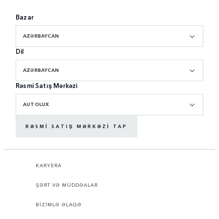
Bazar
AZƏRBAYCAN
Dil
AZƏRBAYCAN
Rəsmi Satış Mərkəzi
AUTOLUX
RƏSMI SATIŞ MƏRKƏZI TAP
KARYERA
ŞƏRT VƏ MÜDDƏALAR
BİZİMLƏ ƏLAQƏ