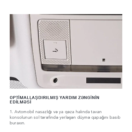
OPTİMALLAŞDIRILMIŞ YARDIM ZƏNGİNİN
EDİLMƏSİ
1. Avtomobil nasazlığı və ya qəza halında tavan
konsolunun sol tərəfində yerləşən düymə qapağını basıb
buraxın.