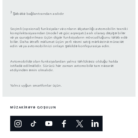
3
Şəbəkə bağlantısından asılıdır
Seçimli (opsional) funksiyalar və onların əlçatanlığı avtomobilin texniki
komplektasiyasından (model və güc aqreqatı) asılı olaraq dəyişə bilər
və ya quraşdırılması üçün digər funksiyaların mövcudluğunu tələb edə
bilər. Daha ətraflı məlumat üçün yerli rəsmi satış mərkəzinə müraciət
edin və ya avtomobilinizi onlayn şəkildə konfiqurasiya edin.
Avtomobildə olan funksiyalardan yalnız təhlükəsiz olduğu halda
istifadə edilməlidir. Sürücü hər zaman avtomobilə tam nəzarət
etdiyindən əmin olmalıdır.
Yalnız uyğun smartfonlar üçün.
MÜZAKİRƏYƏ QOŞULUN