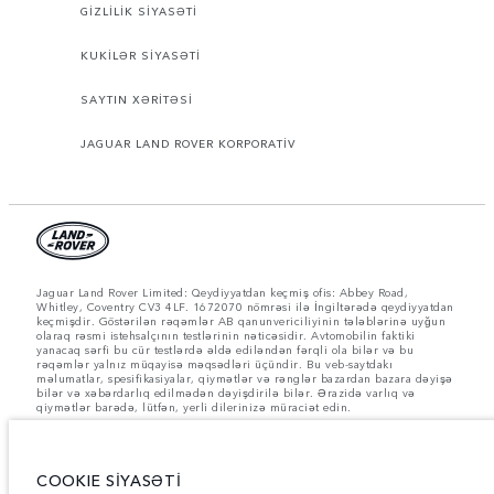
GİZLİLİK SİYASƏTİ
KUKİLƏR SİYASƏTİ
SAYTIN XƏRİTƏSİ
JAGUAR LAND ROVER KORPORATİV
Jaguar Land Rover Limited: Qeydiyyatdan keçmiş ofis: Abbey Road,
Whitley, Coventry CV3 4LF. 1672070 nömrəsi ilə İngiltərədə qeydiyyatdan
keçmişdir. Göstərilən rəqəmlər AB qanunvericiliyinin tələblərinə uyğun
olaraq rəsmi istehsalçının testlərinin nəticəsidir. Avtomobilin faktiki
yanacaq sərfi bu cür testlərdə əldə ediləndən fərqli ola bilər və bu
rəqəmlər yalnız müqayisə məqsədləri üçündir. Bu veb-saytdakı
məlumatlar, spesifikasiyalar, qiymətlər və rənglər bazardan bazara dəyişə
bilər və xəbərdarlıq edilmədən dəyişdirilə bilər. Ərazidə varlıq və
qiymətlər barədə, lütfən, yerli dilerinizə müraciət edin.
Göstərilən çəkilər avtomobilin standart xarakteristikasını əks etdirir.
İstehsal sonrası əlavə edilən aksesuarlar və digər avadanlıqlar yük götürmə
qabiliyyətinə təsir göstərəcək. Aksesuarlar, sərnişinlər, maye və yanacaq
COOKIE SİYASƏTİ
yükləndikdə Ümumi Avtomobil Çəkisinin (GVW) və Oxa Düşən Maksimum
Yükün müəyyən edilmiş həddinin aşılmadığından əmin olun.