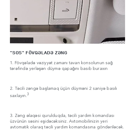
"SOS" FÖVQƏLADƏ ZƏNG
1. Fövqəladə vəziyyət zamanı tavan konsolunun sağ
tərəfində yerləşən düymə qapağını basıb buraxın
2. Təcili zəngə başlamaq üçün düyməni 2 saniyə basılı
3
saxlayın.
3. Zəng əlaqəsi qurulduqda, təcili yardım komandası
üzvünün səsini eşidəcəksiniz. Avtomobilinizin yeri
avtomatik olaraq təcili yardım komandasına göndəriləcək.