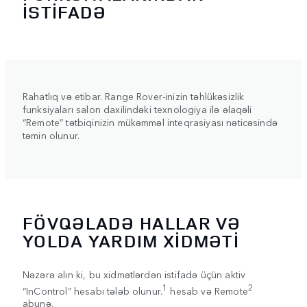
İSTİFADƏ
Rahatlıq və etibar. Range Rover-inizin təhlükəsizlik
funksiyaları salon daxilindəki texnologiya ilə əlaqəli
“Remote” tətbiqinizin mükəmməl inteqrasiyası nəticəsində
təmin olunur.
FÖVQƏLADƏ HALLAR VƏ
YOLDA YARDIM XİDMƏTİ
Nəzərə alın ki, bu xidmətlərdən istifadə üçün aktiv
1
2
“InControl” hesabı tələb olunur.
hesab və Remote
abunə.