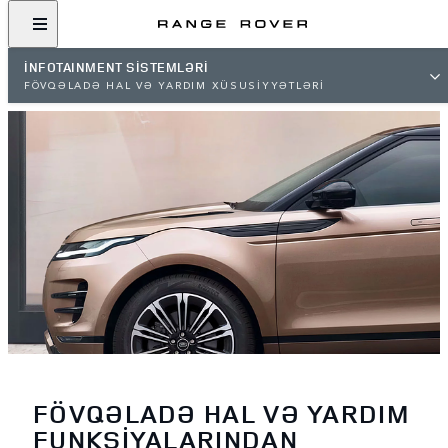
İNFOTAINMENT SİSTEMLƏRİ
FÖVQƏLADƏ HAL VƏ YARDIM XÜSUSİYYƏTLƏRİ
FÖVQƏLADƏ HAL VƏ YARDIM
FUNKSİYALARINDAN