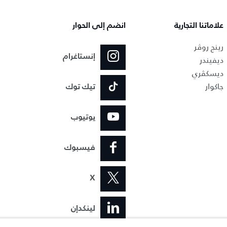
علاماتنا التجارية
انضم إلى الحوار
رينج روڤر
إنستاغرام
ديفيندر
ديسكڤري
جاكوار
تيك توك
يوتيوب
فيسبوك
X
لينكدإن