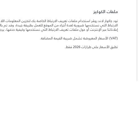
ملفات الكوكيز
تود جاكوار لاند روڤر استخدام ملفات تعريف الارتباط الخاصة بك لتخزين المعلومات الل
الارتباط التي نستخدمها ضرورية لعدة أجزاء من الموقع للعمل بطريقة جيدة، وقد تم 
الدولة
اللغة
إعلاناتنا عبر الإنترنت أو حول ملفات تعريف الارتباط التي نستخدمها وكيفية حذفها، ير
(VAT) الأسعار المعروضة تشمل ضريبة القيمة المضافة.
فلسطين
عربي
تطبق الأسعار على طرازات 2026 فقط.
الوظائف
الشروط والأحكام
ابحث عنا
سياسة الخصوصية
ملفات الكوكيز
خري
جاكوار لاند روڨر المحدودة: 2026
فلسطين, شركة ريتز موترز المحدودة
تعكس الأوزان المذكورة مواصفات السيارة القياسية. سوف تؤثر الإكسسوارات وغيرها من العناصر المثبت
المعلومات والمواصفات والأسعار والألوان المذكورة على هذا الموقع قد تختلف من بلد إلى آخر، كما أنّ
إن النقص العالمي في أشباه الموصلات يؤثر حاليًا في مواصف
ملاحظة مهمة حول الصور والمواصفات.
والخيارات والحلية ومجموعات الألوان. يرجى استشارة وكيلك الذي سيتمكّن من تأكيد أي تقييدات حالية 