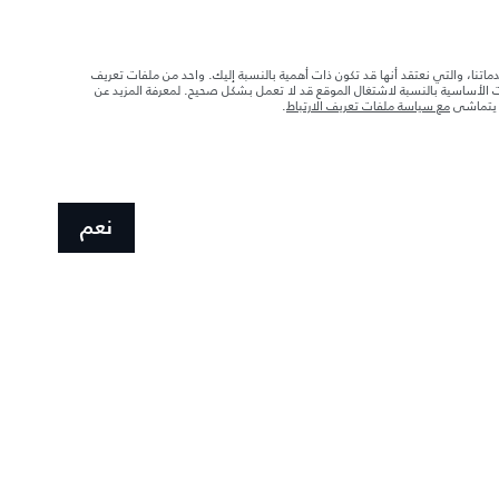
دماتنا، والتي نعتقد أنها قد تكون ذات أهمية بالنسبة إليك. واحد من ملفات تعريف
ات الأساسية بالنسبة لاشتغال الموقع قد لا تعمل بشكل صحيح. لمعرفة المزيد عن
ا يتماشى
مع سياسة ملفات تعريف الارتباط
.
ابحث عن وكالاتنا
، رام الله والبيرة
نعم
د تحميل السيارة بالإكسسوارات والركاب والسوائل والوقود والحمولة.
 الصور المستخدَمة ضمن موقع الويب حاليًا المواصفات الحالية بالكامل بالنسبة إلى الميزات