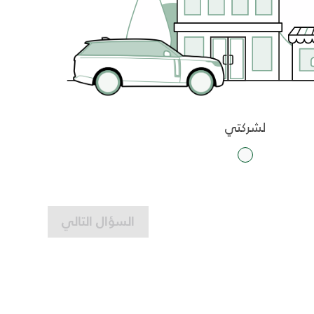
لشركتي
السؤال التالي