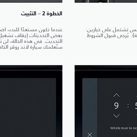
الخطوة 2 – التثبيت
مس تشتمل على خيارين:
يث الآن) أو "Schedule" (الجدولة). يُرجى قبول الشروط
بعض التحديثات إيقاف تشغيل 
التحديث. في هذه الحالة، لن ت
ستُعلمك سيارة لاند روڤر الخا