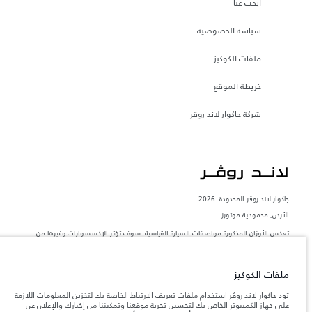
ابحث عنا
سياسة الخصوصية
ملفات الكوكيز
خريطة الموقع
شركة جاكوار لاند روڤر
جاكوار لاند روڨر المحدودة: 2026
الأردن, محمودية موتورز
تعكس الأوزان المذكورة مواصفات السيارة القياسية. سوف تؤثر الإكسسوارات وغيرها من
العناصر المثبتة بعد نقطة التصنيع في الحمولة. تأكد من عدم تجاوز الوزن الإجمالي للسيارة
والحد الأقصى لأحمال المحور عند تحميل السيارة بالإكسسوارات والركاب والسوائل والوقود
والحمولة.
ملفات الكوكيز
المعلومات والمواصفات والأسعار والألوان المذكورة على هذا الموقع قد تختلف من بلد إلى
تود جاكوار لاند روڤر استخدام ملفات تعريف الارتباط الخاصة بك لتخزين المعلومات اللازمة
آخر، كما أنّها قد تتغير بدون إشعار مسبق. الرجاء التواصل مع وكيلنا المحلي للتأكد من توفّرها
على جهاز الكمبيوتر الخاص بك لتحسين تجربة موقعنا وتمكيننا من إخبارك والإعلان عن
والتحقق من الأسعار.