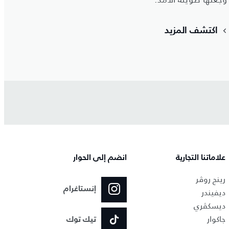
اكتشف المزيد
علاماتنا التجارية
انضم إلى الحوار
رينج روڤر
إنستاغرام
ديفيندر
ديسكڤري
جاكوار
تيك توك