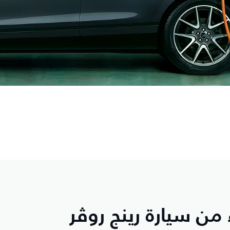
ن سيارة رينج روڤر