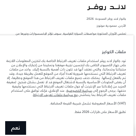
جاكوار لاند روڨر المحدودة: 2026
الأردن, محمودية موتورز
تعكس الأوزان المذكورة مواصفات السيارة القياسية. سوف تؤثر الإكسسوارات وغيرها من
العناصر المثبتة بعد نقطة التصنيع في الحمولة. تأكد من عدم تجاوز الوزن الإجمالي للسيارة
والحد الأقصى لأحمال المحور عند تحميل السيارة بالإكسسوارات والركاب والسوائل والوقود
والحمولة.
ملفات الكوكيز
المعلومات والمواصفات والأسعار والألوان المذكورة على هذا الموقع قد تختلف من بلد إلى
تود جاكوار لاند روڤر استخدام ملفات تعريف الارتباط الخاصة بك لتخزين المعلومات اللازمة
آخر، كما أنّها قد تتغير بدون إشعار مسبق. الرجاء التواصل مع وكيلنا المحلي للتأكد من توفّرها
على جهاز الكمبيوتر الخاص بك لتحسين تجربة موقعنا وتمكيننا من إخبارك والإعلان عن
والتحقق من الأسعار.
منتجاتنا وخدماتنا، والتي نعتقد أنها قد تكون ذات أهمية بالنسبة إليك. واحد من ملفات
تعريف الارتباط التي نستخدمها ضرورية لعدة أجزاء من الموقع للعمل بطريقة جيدة، وقد
إن النقص العالمي في أشباه الموصلات يؤثر حاليًا
ملاحظة مهمة حول الصور والمواصفات.
تم بالفعل إرسالها. يمكنك حذف جميع ملفات تعريف الارتباط من هذا الموقع وحظرها، إلا
في مواصفات تصميم السيارات وتوفر الخيارات وتوقيتات التصاميم. هذا ظرف ديناميكي
أن بعض المكونات الأساسية بالنسبة لاشتغال الموقع قد لا تعمل بشكل صحيح. لمعرفة
للغاية، ونتيجة لذلك، قد لا تمثّل الصور المستخدَمة ضمن موقع الويب حاليًا المواصفات الحالية
المزيد عن إعلاناتنا عبر الإنترنت أو حول ملفات تعريف الارتباط التي نستخدمها وكيفية
بالكامل بالنسبة إلى الميزات والخيارات والحلية ومجموعات الألوان. يرجى استشارة وكيلك الذي
حذفها، يرجى الرجوع إلى
سياسة الخصوصية
. عند الإغلاق، فإنك توافق على استخدام
سيتمكّن من تأكيد أي تقييدات حالية معك للسماح لك باتخاذ قرار مدروس
ملفات تعريف الارتباط بما يتماشى
مع سياسة ملفات تعريف الارتباط
.
الأرقام المقدمة هي نتيجة لاختبارات المصنع الرسمية وفقاً لتشريعات الاتحاد الأوروبي. قد
يتباين استهلك الوقود الفعلي للمركبة عن ذلك المتحقق في تلك الاختبارات كما أن هذه
(VAT) الأسعار المعروضة تشمل ضريبة القيمة المضافة.
الأرقام بغرض المقارنة فحسب.
تطبق الأسعار على طرازات 2026 فقط.
نعم
عرض المزيد
ابحث عن وكيل