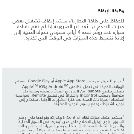
وظيفة الإيقاظ
للحفاظ على طاقة البطارية، سيتم إيقاف تشغيل بعض
ميزات التحكم عن بُعد غير الضرورية إذا لم تقم بقيادة
سيارة لاند روڤر لمدة 4 أيام. ستؤدي جدولة التنبيه إلى
إعادة تنشيط هذه الميزات في الوقت الذي تختاره.
1
تتوفر للتنزيل عبر متجر Apple App Store أو Google Play لمعظم
TM
TM
الهواتف الذكية التي تعمل بنظامي Android
وApple
iOS.
يتطلب تطبيق Remote من لاند روڤر اتصالاً بالشبكة وهاتفاً ذكياً
متوافقاً وحساب InControl واشتراكاً في تطبيق Remote. لمواصلة
استخدام الميزة ذات الصلة بعد فترة الاشتراك الأولية، ستحتاج إلى
تجديد اشتراكك ودفع رسوم التجديد المطبَّقة.
2
يستمر اعتماد ميزات نظام InControl وخياراته وتوفرها على وضع
السوق - راجع الوكيل للاطلاع على مدى توفرها في السوق المحلية
والشروط الكاملة لاستخدامها. تتطلب بعض الميزات استخدام بطاقة
SIM ملائمة مع عقد بيانات مناسب، ما يتطلب اشتراكاً آخر بعد مرور