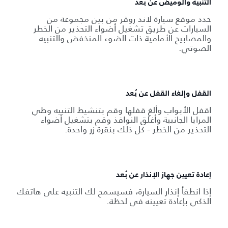
التنبيه والوميض عن بُعد
حدد موقع سيارة لاند روڤر من بين مجموعة من
السيارات عن طريق تشغيل أضواء التحذير من الخطر
والمصابيح الأمامية ذات الضوء المنخفض والتنبيه
الصوتي.
القفل وإلغاء القفل عن بُعد
اقفل الأبواب وألغِ قفلها وقم بتنشيط التنبيه وطي
المرايا الجانبية وأغلق النوافذ وقم بتشغيل أضواء
التحذير من الخطر - كل ذلك بنقرة زر واحدة.
إعادة تعيين جهاز الإنذار عن بُعد
إذا انطفأ إنذار السيارة، فسيسمح لك التنبيه على هاتفك
الذكي بإعادة تعيينه في لحظة.