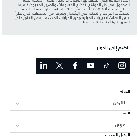
المدة الأولية التي يخبرك بها الوكيل. لا يمكن ضمان إمكانية اتصال
المحمول في كل المواقع. تخضع المعلومات والصور المعروضة فيما
يتعلق بتقنية InControl، بما في ذلك الشاشات أو التسلسلات،
لتحديثات البرامج والتحكم في الإصدار وغيرها من التغييرات التي تطرأ
على النظام/التغييرات المرئية وفق الخيارات المحددة. يمكن العثور على
الشروط والأحكام الكاملة
هنا
.
انضم إلى الحوار
الدولة
الأردن
اللغة
عربي
الوكيل المعتمد