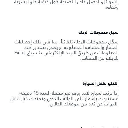
السوائل، احصل على النصيحة حول كيفية حلها بسرعة
وكفاءة.
سجل محفوظات الرحلة
سجِّل محفوظات الرحلة تلقائياً، بما في ذلك إحصاءات
المسار والمسافة المقطوعة. ويمكن تصدير هذه
المعلومات عن طريق البريد الإلكتروني بتنسيق Excel
للإبلاغ عن النفقات.
التذكير بقفل السيارة
إذا تُركت سيارة لاند روڤر غير مقفلة لمدة 15 دقيقة،
فسننبهك بإشعار على الهاتف الذكي ونمنحك خيار قفل
الأبواب عن بُعد من موقعك الحالي.