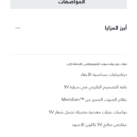
المواصفات
أبرز المزايا
ميزات رينج روڤر سبورت أوتوبيوغرافي، بالإضافة إلى:
مي
ديناميكيات سداسية الأبعاد
غ
باقة التصميم الخارجي في سيارة SV
أ
نظام الصوت المميز من Meridian™‎
مقا
دواسات عتبات معدنية مضيئة تحمل شعار SV
ب
مقابض مكابح SV باللون الأسود
ظهر