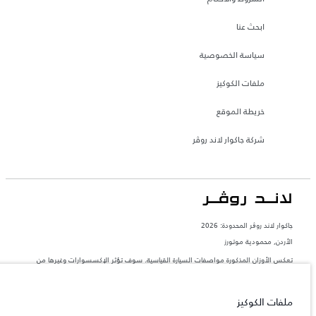
ابحث عنا
سياسة الخصوصية
ملفات الكوكيز
خريطة الموقع
شركة جاكوار لاند روڤر
جاكوار لاند روڨر المحدودة: 2026
الأردن, محمودية موتورز
تعكس الأوزان المذكورة مواصفات السيارة القياسية. سوف تؤثر الإكسسوارات وغيرها من
العناصر المثبتة بعد نقطة التصنيع في الحمولة. تأكد من عدم تجاوز الوزن الإجمالي للسيارة
والحد الأقصى لأحمال المحور عند تحميل السيارة بالإكسسوارات والركاب والسوائل والوقود
والحمولة.
ملفات الكوكيز