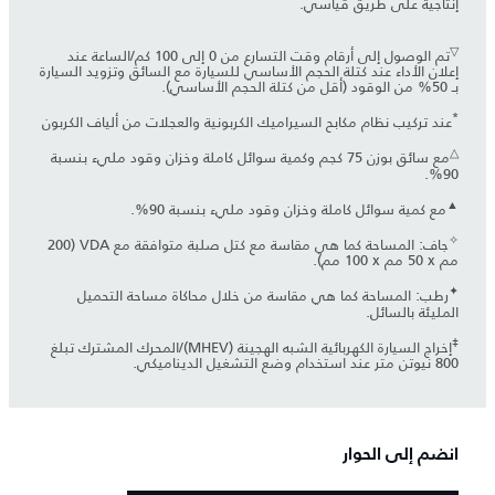
إنتاجية على طريق قياسي.
▽
تم الوصول إلى أرقام وقت التسارع من 0 إلى 100 كم/الساعة عند
إعلان الأداء عند كتلة الحجم الأساسي للسيارة مع السائق وتزويد السيارة
بـ 50% من الوقود (أقل من كتلة الحجم الأساسي).
*
عند تركيب نظام مكابح السيراميك الكربونية والعجلات من ألياف الكربون
△
مع سائق بوزن 75 كجم وكمية سوائل كاملة وخزان وقود مليء بنسبة
90%.
▲
مع كمية سوائل كاملة وخزان وقود مليء بنسبة 90%.
✧
جاف: المساحة كما هي مقاسة مع كتل صلبة متوافقة مع VDA (‏200
مم x ‏50 مم x ‏100 مم).
✦
رطب: المساحة كما هي مقاسة من خلال محاكاة مساحة التحميل
المليئة بالسائل.
‡
إخراج السيارة الكهربائية الشبه الهجينة (MHEV)/المحرك المشترك تبلغ
800 نيوتن متر عند استخدام وضع التشغيل الديناميكي.
انضم إلى الحوار