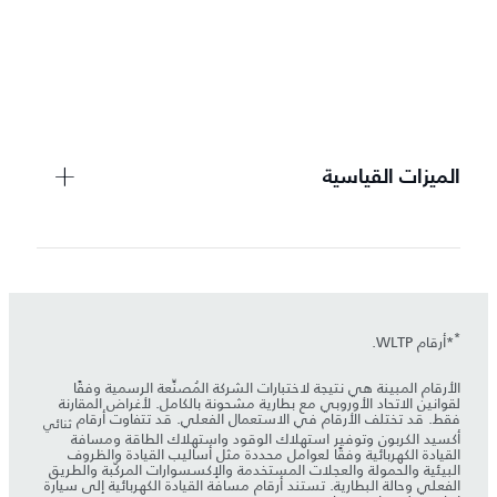
ت
م
الميزات القياسية
*
*أرقام WLTP.
الأرقام المبينة هي نتيجة لاختبارات الشركة المُصنِّعة الرسمية وفقًا
لقوانين الاتحاد الأوروبي مع بطارية مشحونة بالكامل. لأغراض المقارنة
فقط. قد تختلف الأرقام في الاستعمال الفعلي. قد تتفاوت أرقام
ثنائي
أكسيد الكربون وتوفير استهلاك الوقود واستهلاك الطاقة ومسافة
القيادة الكهربائية وفقًا لعوامل محددة مثل أساليب القيادة والظروف
البيئية والحمولة والعجلات المستخدمة والإكسسوارات المركّبة والطريق
الفعلي وحالة البطارية. تستند أرقام مسافة القيادة الكهربائية إلى سيارة