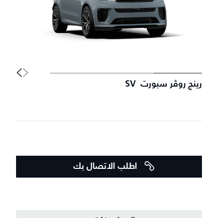
رينج روڤر سبورت SV
سي
اطلب الاتصال بك