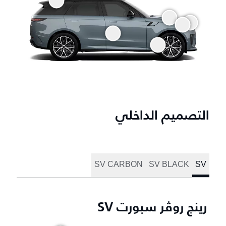
التصميم الداخلي
SV CARBON
SV BLACK
SV
رينج روڤر سبورت SV