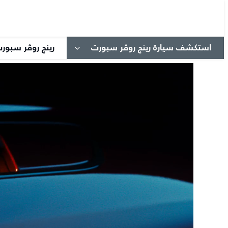
استكشف سيارة رينج روڤر سبورت
رينج روڤر سبورت 