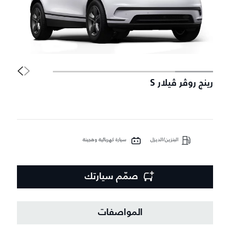
رينج روڤر ڤيلار S
ر
البنزين/الديزل
سيارة كهربائية وهجينة
صمّم سيارتك
المواصفات