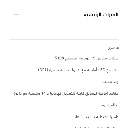
الميزات الرئيسية
المشمول:
مزا
عجلات مقاس 19 بوصة، تصميم 5108
Turned
مصابيح LED أمامية مع أضواء نهارية مميزة (DRL)
ش
جلد محبب
إ
مقاعد أمامية للسائق قابلة للتعديل كهربائياً بـ 14 وضعية مع ذاكرة
س
نظام صوتي
م
كاميرا محيطية ثلاثية الأبعاد
تر