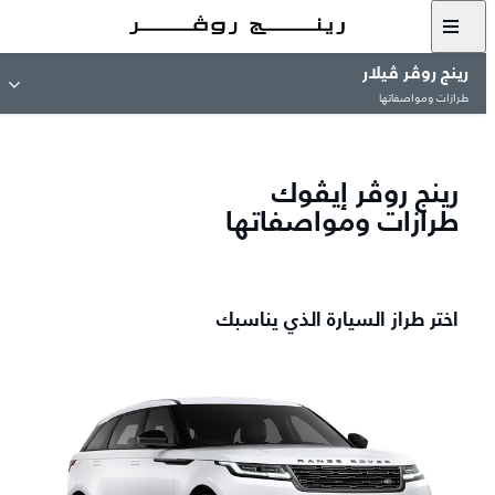
رينج روڤر ڤيلار
طرازات ومواصفاتها
رينج روڤر إيڤوك
طرازات ومواصفاتها
اختر طراز السيارة الذي يناسبك