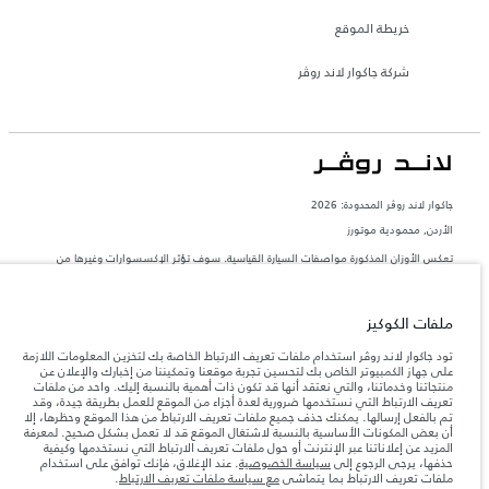
خريطة الموقع
شركة جاكوار لاند روڤر
جاكوار لاند روڨر المحدودة: 2026
الأردن, محمودية موتورز
تعكس الأوزان المذكورة مواصفات السيارة القياسية. سوف تؤثر الإكسسوارات وغيرها من
العناصر المثبتة بعد نقطة التصنيع في الحمولة. تأكد من عدم تجاوز الوزن الإجمالي للسيارة
والحد الأقصى لأحمال المحور عند تحميل السيارة بالإكسسوارات والركاب والسوائل والوقود
والحمولة.
ملفات الكوكيز
المعلومات والمواصفات والأسعار والألوان المذكورة على هذا الموقع قد تختلف من بلد إلى
تود جاكوار لاند روڤر استخدام ملفات تعريف الارتباط الخاصة بك لتخزين المعلومات اللازمة
آخر، كما أنّها قد تتغير بدون إشعار مسبق. الرجاء التواصل مع وكيلنا المحلي للتأكد من توفّرها
على جهاز الكمبيوتر الخاص بك لتحسين تجربة موقعنا وتمكيننا من إخبارك والإعلان عن
والتحقق من الأسعار.
منتجاتنا وخدماتنا، والتي نعتقد أنها قد تكون ذات أهمية بالنسبة إليك. واحد من ملفات
تعريف الارتباط التي نستخدمها ضرورية لعدة أجزاء من الموقع للعمل بطريقة جيدة، وقد
إن النقص العالمي في أشباه الموصلات يؤثر حاليًا
ملاحظة مهمة حول الصور والمواصفات.
تم بالفعل إرسالها. يمكنك حذف جميع ملفات تعريف الارتباط من هذا الموقع وحظرها، إلا
في مواصفات تصميم السيارات وتوفر الخيارات وتوقيتات التصاميم. هذا ظرف ديناميكي
أن بعض المكونات الأساسية بالنسبة لاشتغال الموقع قد لا تعمل بشكل صحيح. لمعرفة
للغاية، ونتيجة لذلك، قد لا تمثّل الصور المستخدَمة ضمن موقع الويب حاليًا المواصفات الحالية
المزيد عن إعلاناتنا عبر الإنترنت أو حول ملفات تعريف الارتباط التي نستخدمها وكيفية
بالكامل بالنسبة إلى الميزات والخيارات والحلية ومجموعات الألوان. يرجى استشارة وكيلك الذي
حذفها، يرجى الرجوع إلى
سياسة الخصوصية
. عند الإغلاق، فإنك توافق على استخدام
سيتمكّن من تأكيد أي تقييدات حالية معك للسماح لك باتخاذ قرار مدروس
ملفات تعريف الارتباط بما يتماشى
مع سياسة ملفات تعريف الارتباط
.
الأرقام المقدمة هي نتيجة لاختبارات المصنع الرسمية وفقاً لتشريعات الاتحاد الأوروبي. قد