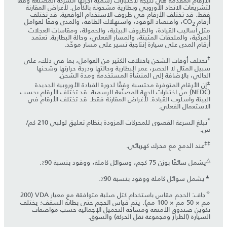
الأرقام المقدمة هي نتيجة لاختبارات رسمية أجرتها الشركة المصنّعة وفقًا
لتشريعات الاتحاد الأوروبي وبطارية مشحونة بالكامل. لأغراض المقارنة
فقط. قد تختلف الأرقام في ظروف الاستخدام الواقعية. قد تختلف
أرقام CO
، واقتصاد الوقود، واستهلاك الطاقة، والمدى وفقًا لعوامل
2
مثل أساليب القيادة، والظروف البيئية، والحمولة، ومقاسات العجلات
المركّبة، والملحقات المثبتة، والمسار الفعلي، وحالة البطارية. تعتمد
أرقام المدى على سيارة إنتاجية تسير على مسار موحّد.
‡
تختلف أوقات الشحن باختلاف الكثير من العوامل، بما في ذلك، على
سبيل المثال لا الحصر، عمر البطارية وحالتها ودرجة حرارتها وشحنها
الحالي، بالإضافة إلى المنشأة المستخدمة ومدة الشحن.
±
إن الأرقام المتوفرة محتسبة وفقًا لدورة القيادة الأوروبية الجديدة
(NEDC) من اختبارات الجهة المصنّعة الرسمية. قد تختلف الأرقام بحسب
البيئة وأسلوب القيادة. لأغراض المقارنة فقط. قد تختلف الأرقام في
الاستعمال الفعلي.
*
تبلغ السرعة القصوى للمحركات المزودة بنظام تعليق لولبي 210 كم/
س.
‡‡
عند الدمج مع محرك كهربائي.
△
يشمل سائقًا بوزن 75 كجم، وسوائل كاملة، ووقود بنسبة 90٪.
▲
يشمل سوائل كاملة ووقود بنسبة 90٪.
✧
جاف: الحجم مقاس باستخدام كتل صلبة متوافقة مع معيار VDA ‏(200
مم × 50 مم × 100 مم). يتم قياس الحجم حتى بطانة السقف؛ يختلف
تكوين صندوق الأمتعة ومساحة التحميل الإجمالية حسب مواصفات
السيارة (الطراز ومجموعة نقل الحركة) والسوق.