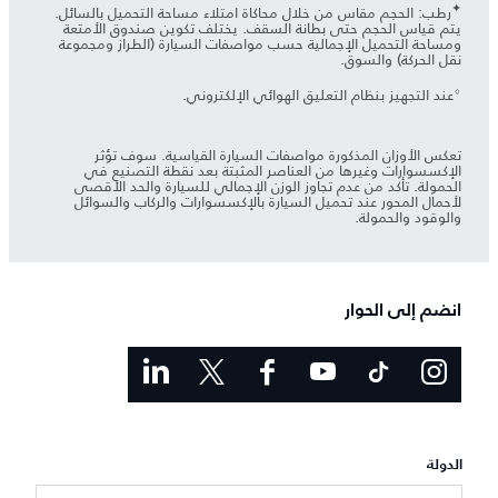
✦
رطب: الحجم مقاس من خلال محاكاة امتلاء مساحة التحميل بالسائل.
يتم قياس الحجم حتى بطانة السقف. يختلف تكوين صندوق الأمتعة
ومساحة التحميل الإجمالية حسب مواصفات السيارة (الطراز ومجموعة
نقل الحركة) والسوق.
⬨
عند التجهيز بنظام التعليق الهوائي الإلكتروني.
تعكس الأوزان المذكورة مواصفات السيارة القياسية. سوف تؤثر
الإكسسوارات وغيرها من العناصر المثبتة بعد نقطة التصنيع في
الحمولة. تأكد من عدم تجاوز الوزن الإجمالي للسيارة والحد الأقصى
لأحمال المحور عند تحميل السيارة بالإكسسوارات والركاب والسوائل
والوقود والحمولة.
انضم إلى الحوار
الدولة