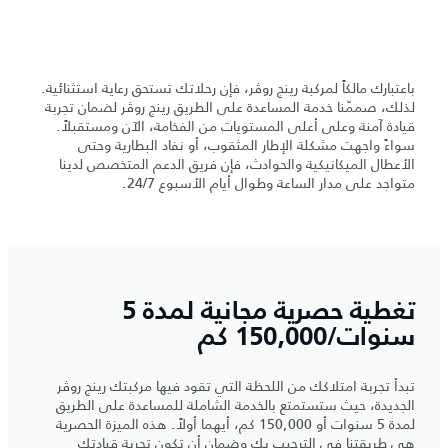
باعتبارك مالكاً لمركبة رينج روڤر، فإن رحلاتك تستحق رعاية استثنائية.
لذلك، صممّنا خدمة المساعدة على الطريق رينج روڤر لضمان تجربة
قيادة آمنة وعلى أعلى المستويات من الفخامة، الآن ومستقبلاً.
سواءً واجهت مشكلة الإطار المثقوب، أو نفاد البطارية وحتى
الأعطال الميكانيكية والحوادث، فإن فريق الدعم المتخصص لدينا
متواجد على مدار الساعة وطوال أيام الأسبوع 24/7.
تغطية حصرية مجانية لمدة 5
سنوات/150,000 كم
تبدأ تجربة امتلاكك من اللحظة التي تقود فيها مركبتك رينج روڤر
الجديدة، حيث ستستمتع بالخدمة الشاملة للمساعدة على الطريق
لمدة 5 سنوات أو 150,000 كم، أيهما أولاً. هذه الميزة الحصرية
هي طريقتنا في الترحيب بك وضمان أن تكون تجربة قيادتك