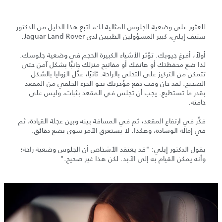
للعثور على وضعية الجلوس المثالية لك، اتبع هذا الدليل من الدكتور
ستيف إيلي، كبير المسؤولين الطبيين لدى Jaguar Land Rover.
أولاً، أفرغ جيوبك. تؤثر الأشياء الكبيرة الحجم في وضعية جلوسك.
لذا ضع محفظتك أو هاتفك أو مفاتيح منزلك جانبًا بشكل آمن حتى
تتمكن من التركيز على التحلي بالراحة. ثانيًا، عدِّل الزوايا بالشكل
الصحيح. لقد حان وقت دفع مؤخرتك نحو الجزء الخلفي من المقعد
بقدر ما تستطيع. يجب أن تجلس في المقعد بثبات، وليس على
حافته.
فكِّر في ارتفاع المقعد، ثم في المسافة بينه وبين عجلة القيادة، ثم
في إمالة الوسادة، وهكذا. لا يستغرق الأمر سوى بضع دقائق.
يقول الدكتور إيلي: "قد يعتقد الأشخاص أن الجلوس وضعية راحة؛
وأنه يمكن القيام به إلى الأبد. لكن هذا غير صحيح."