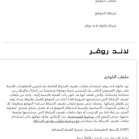
ملفات الكوكيز
خريطة الموقع
شركة جاكوار لاند روڤر
جاكوار لاند روڨر المحدودة: 2026
الأردن, محمودية موتورز
ملفات الكوكيز
تعكس الأوزان المذكورة مواصفات السيارة القياسية. سوف تؤثر الإكسسوارات وغيرها من
العناصر المثبتة بعد نقطة التصنيع في الحمولة. تأكد من عدم تجاوز الوزن الإجمالي للسيارة
تود جاكوار لاند روڤر استخدام ملفات تعريف الارتباط الخاصة بك لتخزين المعلومات اللازمة
والحد الأقصى لأحمال المحور عند تحميل السيارة بالإكسسوارات والركاب والسوائل والوقود
على جهاز الكمبيوتر الخاص بك لتحسين تجربة موقعنا وتمكيننا من إخبارك والإعلان عن
والحمولة.
منتجاتنا وخدماتنا، والتي نعتقد أنها قد تكون ذات أهمية بالنسبة إليك. واحد من ملفات
تعريف الارتباط التي نستخدمها ضرورية لعدة أجزاء من الموقع للعمل بطريقة جيدة، وقد
تم بالفعل إرسالها. يمكنك حذف جميع ملفات تعريف الارتباط من هذا الموقع وحظرها، إلا
المعلومات والمواصفات والأسعار والألوان المذكورة على هذا الموقع قد تختلف من بلد إلى
أن بعض المكونات الأساسية بالنسبة لاشتغال الموقع قد لا تعمل بشكل صحيح. لمعرفة
آخر، كما أنّها قد تتغير بدون إشعار مسبق. الرجاء التواصل مع وكيلنا المحلي للتأكد من توفّرها
المزيد عن إعلاناتنا عبر الإنترنت أو حول ملفات تعريف الارتباط التي نستخدمها وكيفية
والتحقق من الأسعار.
حذفها، يرجى الرجوع إلى
سياسة الخصوصية
. عند الإغلاق، فإنك توافق على استخدام
إن النقص العالمي في أشباه الموصلات يؤثر حاليًا
ملفات تعريف الارتباط بما يتماشى
مع سياسة ملفات تعريف الارتباط
.
ملاحظة مهمة حول الصور والمواصفات.
في مواصفات تصميم السيارات وتوفر الخيارات وتوقيتات التصاميم. هذا ظرف ديناميكي
للغاية، ونتيجة لذلك، قد لا تمثّل الصور المستخدَمة ضمن موقع الويب حاليًا المواصفات الحالية
(VAT) الأسعار المعروضة تشمل ضريبة القيمة المضافة.
بالكامل بالنسبة إلى الميزات والخيارات والحلية ومجموعات الألوان. يرجى استشارة وكيلك الذي
سيتمكّن من تأكيد أي تقييدات حالية معك للسماح لك باتخاذ قرار مدروس
تطبق الأسعار على طرازات 2026 فقط.