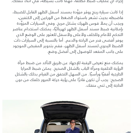
إجراء أي عمليات ضبط مطلقًا، مهما كانت بسيطة، في أثناء تنقلك.
إذا كانت سيارة رينج روڤر مزوَّدة بمسند أسفل الظهر القابل للضبط،
فاضبطه بحيث تشعر باستواء الضغط من الوركين إلى الكتفين،
ويجب أن يملأ قوس ظهرك بشكل مريح. وفي السيارات المزوَّدة
بإمكانية ضبط مسند أسفل الظهر كهربائيًا، يمكنك استخدام عناصر
التحكم للأمام وللخلف ولأعلى ولأسفل للعثور على الوضع الذي
يوفر أقصى قدر من الراحة والدعم. أما بالنسبة إلى السيارات ذات
الضبط اليدوي لمسند أسفل الظهر، فقم بتدوير المقبض الموجود
على جانب المقعد للوصول إلى أفضل وضع.
يمكنك منع تعرض الرقبة للإجهاد عن طريق التأكد من ضبط مرآة
الرؤية الخلفية ومرآة الباب بالشكل الصحيح. يمكن ضبط المرايا
الخارجية أفقيًا ورأسيًا. من السهل التحقق من القيام بذلك بالشكل
الصحيح: يجب أن تكون قادرًا على رؤية حركة المرور خلفك من دون
الحاجة إلى ثني عنقك.