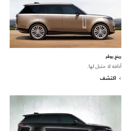
رينج روڤر
أناقة لا مثيل لها.
اكتشف