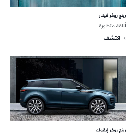
رينج روڤر ڤيلار
أناقة متطورة.
اكتشف
رينج روڤر إيڤوك