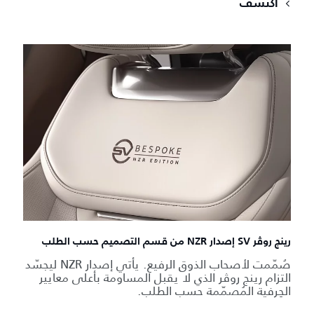
اكتشف
رينج روڤر SV إصدار NZR من قسم التصميم حسب الطلب
صُمّمت لأصحاب الذوق الرفيع. يأتي إصدار NZR ليجسّد
التزام رينج روڤر الذي لا يقبل المساومة بأعلى معايير
الحِرفية المُصمّمة حسب الطلب.