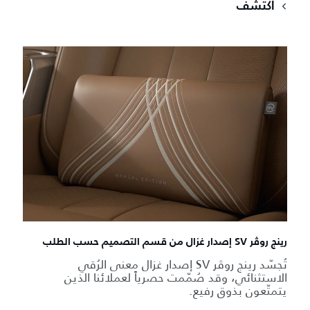
اكتشف
رينج روڤر SV إصدار غزال من قسم التصميم حسب الطلب
تُجسّد رينج روڤر SV إصدار غزال معنى الرُقي
الاستثنائي، وقد صُمّمت حصرياً لعملائنا الذين
يتمتّعون بذوق رفيع.