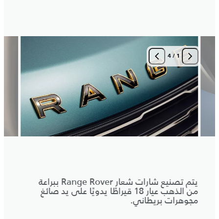
4
/
1
يتم تصنيع شارات شعار Range Rover ببراعة
عجلات
من الذهب عيار 18 قيراطًا يدويًا على يد صائغ
بلون 
مجوهرات بريطاني.