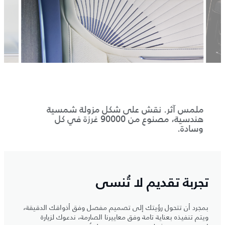
.
ملمس آثر. نقش على شكل مزولة شمسية
روعة 
هندسية، مصنوع من 90000 غرزة في كل
باللو
وسادة.
تجربة تقديم لا تُنسى
بمجرد أن تتحول رؤيتك إلى تصميم مفصل وفق أذواقك الدقيقة،
ويتم تنفيذه بعناية تامة وفق معاييرنا الصارمة، ندعوك لزيارة