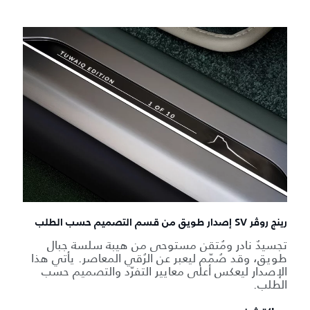
رينج روڤر SV إصدار طويق من قسم التصميم حسب الطلب
تجسيدٌ نادر ومُتقن مستوحى من هيبة سلسة جبال
طويق، وقد صُمّم ليعبر عن الرُقي المعاصر. يأتي هذا
الإصدار ليعكس أعلى معايير التفرّد والتصميم حسب
الطلب.