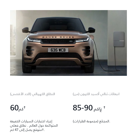
انبعاثات ثنائي أكسيد الكربون (من)
النطاق الكهربائي (الحد الأقصى)
60
85-90
†
†
غ/كم
كم
المجمّع (مجموعة الطرازات).
إجراء اختبارات السيارات الخفيفة
المتوائمة حول العالم . نطاق فعلي
متوقع يصل إلى 47 كم†.