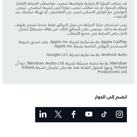
قد تختلف المزايا الاختيارية وتوافرها بحسب مواصفات المركبة (الطراز
ونظام الدفع)، أو قد تتطلب تركيب مزايا أخرى كشرط أساسي. يُرجى
التواصل مع الوكيل المحلي لمزيد من التفاصيل، أو تهيئة مركبتك عبر
الإنترنت.
يجب استخدام مزايا المركبة من قبل السائق فقط عندما تسمح ظروف
السلامة بذلك. ويتعين على السائق التأكد من بقائه مسيطرًا بشكل
كامل على المركبة في جميع الأوقات.
Apple CarPlay علامة تجارية لشركة Apple Inc. وقد تسري شروط
المستخدم النهائي الخاصة بشركة Apple Inc.
Android Auto علامة تجارية لشركة Google LLC.
Meridian علامة تجارية مسجّلة لشركة Meridian Audio Ltd. كما أن
Trifield وجهاز الحقول الثلاثة هما علامتان تجاريتان لشركة Trifield
Productions Ltd.
انضم إلى الحوار