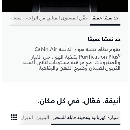
خذ نفسًا عميقًا
حقِّق المستوى المثالي من الراحة
استشعر كل 
خذ نفسًا عميقًا
يقوم نظام تنقية هواء الكابينة Cabin Air
8
Purification Plus
بتنقية الهواء من الغبار
والميكروبات، مع مراقبة مستويات ثنائي أكسيد
الكربون لضمان وضوح الذهن والرفاهية.
أنيقة. فعّال. في كل مكان.
سيارة كهربائية وهجينة قابلة للشحن
البنزين
الديزل