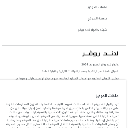
ملفات الكوكيز
خريطة الموقع
شركة جاكوار لاند روڤر
جاكوار لاند روڨر المحدودة: 2026
العراق, شركة سردار للتجارة وسردار للوكالات التجارية والتجارة العامة
تعكس الأوزان المذكورة مواصفات السيارة القياسية. سوف تؤثر الإكسسوارات وغيرها من
العناصر المثبتة بعد نقطة التصنيع في الحمولة. تأكد من عدم تجاوز الوزن الإجمالي للسيارة
والحد الأقصى لأحمال المحور عند تحميل السيارة بالإكسسوارات والركاب والسوائل والوقود
والحمولة.
ملفات الكوكيز
المعلومات والمواصفات والأسعار والألوان المذكورة على هذا الموقع قد تختلف من بلد إلى
تود جاكوار لاند روڤر استخدام ملفات تعريف الارتباط الخاصة بك لتخزين المعلومات اللازمة
آخر، كما أنّها قد تتغير بدون إشعار مسبق. الرجاء التواصل مع وكيلنا المحلي للتأكد من توفّرها
على جهاز الكمبيوتر الخاص بك لتحسين تجربة موقعنا وتمكيننا من إخبارك والإعلان عن
والتحقق من الأسعار.
منتجاتنا وخدماتنا، والتي نعتقد أنها قد تكون ذات أهمية بالنسبة إليك. واحد من ملفات
تعريف الارتباط التي نستخدمها ضرورية لعدة أجزاء من الموقع للعمل بطريقة جيدة، وقد
إن النقص العالمي في أشباه الموصلات يؤثر حاليًا
ملاحظة مهمة حول الصور والمواصفات.
تم بالفعل إرسالها. يمكنك حذف جميع ملفات تعريف الارتباط من هذا الموقع وحظرها، إلا
في مواصفات تصميم السيارات وتوفر الخيارات وتوقيتات التصاميم. هذا ظرف ديناميكي
أن بعض المكونات الأساسية بالنسبة لاشتغال الموقع قد لا تعمل بشكل صحيح. لمعرفة
للغاية، ونتيجة لذلك، قد لا تمثّل الصور المستخدَمة ضمن موقع الويب حاليًا المواصفات الحالية