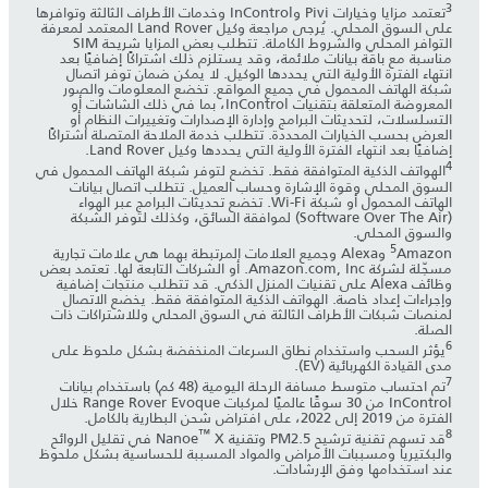
3
تعتمد مزايا وخيارات Pivi وInControl وخدمات الأطراف الثالثة وتوافرها
على السوق المحلي. يُرجى مراجعة وكيل Land Rover المعتمد لمعرفة
التوافر المحلي والشروط الكاملة. تتطلب بعض المزايا شريحة SIM
مناسبة مع باقة بيانات ملائمة، وقد يستلزم ذلك اشتراكًا إضافيًا بعد
انتهاء الفترة الأولية التي يحددها الوكيل. لا يمكن ضمان توفر اتصال
شبكة الهاتف المحمول في جميع المواقع. تخضع المعلومات والصور
المعروضة المتعلقة بتقنيات InControl، بما في ذلك الشاشات أو
التسلسلات، لتحديثات البرامج وإدارة الإصدارات وتغييرات النظام أو
العرض بحسب الخيارات المحددة. تتطلب خدمة الملاحة المتصلة اشتراكًا
إضافيًا بعد انتهاء الفترة الأولية التي يحددها وكيل Land Rover.
4
الهواتف الذكية المتوافقة فقط. تخضع لتوفر شبكة الهاتف المحمول في
السوق المحلي وقوة الإشارة وحساب العميل. تتطلب اتصال بيانات
الهاتف المحمول أو شبكة Wi-Fi. تخضع تحديثات البرامج عبر الهواء
(Software Over The Air) لموافقة السائق، وكذلك لتوفر الشبكة
والسوق المحلي.
5
Amazon وAlexa وجميع العلامات المرتبطة بهما هي علامات تجارية
مسجّلة لشركة Amazon.com, Inc. أو الشركات التابعة لها. تعتمد بعض
وظائف Alexa على تقنيات المنزل الذكي. قد تتطلب منتجات إضافية
وإجراءات إعداد خاصة. الهواتف الذكية المتوافقة فقط. يخضع الاتصال
لمنصات شبكات الأطراف الثالثة في السوق المحلي وللاشتراكات ذات
الصلة.
6
يؤثر السحب واستخدام نطاق السرعات المنخفضة بشكل ملحوظ على
مدى القيادة الكهربائية (EV).
7
تم احتساب متوسط مسافة الرحلة اليومية (48 كم) باستخدام بيانات
InControl من 30 سوقًا عالميًا لمركبات Range Rover Evoque خلال
الفترة من 2019 إلى 2022، على افتراض شحن البطارية بالكامل.
™
8
قد تسهم تقنية ترشيح PM2.5 وتقنية Nanoe
X في تقليل الروائح
والبكتيريا ومسببات الأمراض والمواد المسببة للحساسية بشكل ملحوظ
عند استخدامها وفق الإرشادات.