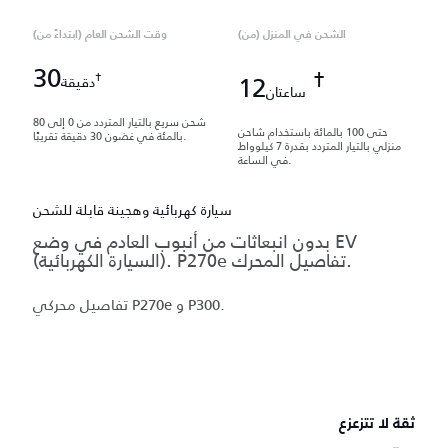
الشحن في المنزل (من)
وقت الشحن العام (ابتداءً من)
30
†
†
12
دقيقة
ساعتان
شحن سريع بالتيار المتردد من 0 إلى 80
حتى 100 بالمائة باستخدام شاحن
بالمئة في غضون 30 دقيقة تقريبًا.
منزلي بالتيار المتردد بقدرة 7 كيلوواط
في الساعة.
سيارة كهربائية وهجينة قابلة للشحن
بدون انبعاثات من أنبوب العادم في وضع EV
(السيارة الكهربائية). P270e تفاصيل المحرك.
تفاصيل محركي P270e و P300.
ثقة لا تتزعزع