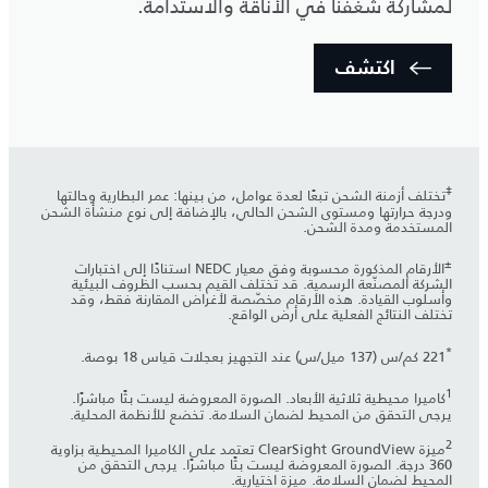
لمشاركة شغفنا في الأناقة والاستدامة.
اكتشف
‡
تختلف أزمنة الشحن تبعًا لعدة عوامل، من بينها: عمر البطارية وحالتها
ودرجة حرارتها ومستوى الشحن الحالي، بالإضافة إلى نوع منشأة الشحن
المستخدمة ومدة الشحن.
±
الأرقام المذكورة محسوبة وفق معيار NEDC استنادًا إلى اختبارات
الشركة المصنّعة الرسمية. قد تختلف القيم بحسب الظروف البيئية
وأسلوب القيادة. هذه الأرقام مخصّصة لأغراض المقارنة فقط، وقد
تختلف النتائج الفعلية على أرض الواقع.
*
221 كم/س (137 ميل/س) عند التجهيز بعجلات قياس 18 بوصة.
1
كاميرا محيطية ثلاثية الأبعاد. الصورة المعروضة ليست بثًا مباشرًا.
يرجى التحقق من المحيط لضمان السلامة. تخضع للأنظمة المحلية.
2
ميزة ClearSight GroundView تعتمد على الكاميرا المحيطية بزاوية
360 درجة. الصورة المعروضة ليست بثًا مباشرًا. يرجى التحقق من
المحيط لضمان السلامة. ميزة اختيارية.