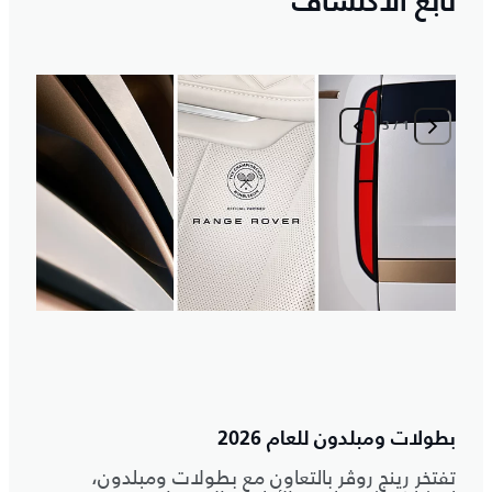
تابع الاكتشاف
3
/
1
ا
م
بطولات ومبلدون للعام 2026
تفتخر رينج روڤر بالتعاون مع بطولات ومبلدون،