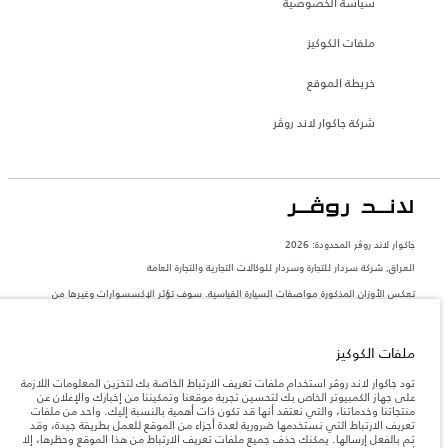
سياسة الخصوصية
ملفات الكوكيز
خريطة الموقع
شركة جاكوار لاند روڤر
جاكوار لاند روڨر المحدودة: 2026
العراق, شركة سردار للتجارة وسردار للوكالات التجارية والتجارة العامة
تعكس الأوزان المذكورة مواصفات السيارة القياسية. سوف تؤثر الإكسسوارات وغيرها من
العناصر المثبتة بعد نقطة التصنيع في الحمولة. تأكد من عدم تجاوز الوزن الإجمالي للسيارة
والحد الأقصى لأحمال المحور عند تحميل السيارة بالإكسسوارات والركاب والسوائل والوقود
والحمولة.
ملفات الكوكيز
المعلومات والمواصفات والأسعار والألوان المذكورة على هذا الموقع قد تختلف من بلد إلى
تود جاكوار لاند روڤر استخدام ملفات تعريف الارتباط الخاصة بك لتخزين المعلومات اللازمة
آخر، كما أنّها قد تتغير بدون إشعار مسبق. الرجاء التواصل مع وكيلنا المحلي للتأكد من توفّرها
على جهاز الكمبيوتر الخاص بك لتحسين تجربة موقعنا وتمكيننا من إخبارك والإعلان عن
والتحقق من الأسعار.
منتجاتنا وخدماتنا، والتي نعتقد أنها قد تكون ذات أهمية بالنسبة إليك. واحد من ملفات
تعريف الارتباط التي نستخدمها ضرورية لعدة أجزاء من الموقع للعمل بطريقة جيدة، وقد
إن النقص العالمي في أشباه الموصلات يؤثر حاليًا
ملاحظة مهمة حول الصور والمواصفات.
تم بالفعل إرسالها. يمكنك حذف جميع ملفات تعريف الارتباط من هذا الموقع وحظرها، إلا
في مواصفات تصميم السيارات وتوفر الخيارات وتوقيتات التصاميم. هذا ظرف ديناميكي