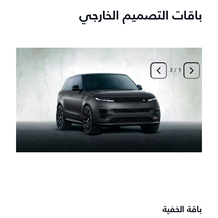
باقات التصميم الخارجي
3
/
1
ب
أ
-
-
-
-
باقة الخفية