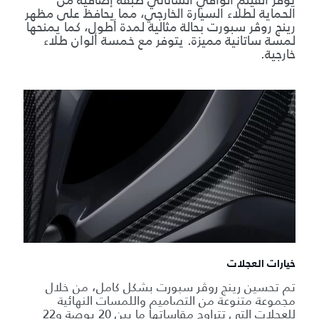
يوفّر الفيلم الواقي الساتاني طبقة إضافية من
الحماية لطلاء السيارة الخارجي، مما يحافظ على مظهر
رينج روڤر سبورت بحالة مثالية لمدة أطول، كما يمنحها
لمسة ساتانية مميزة. يتوفر مع خمسة ألوان طلاء
خارجية.
خيارات العجلات
تم تحسين رينج روڤر سبورت بشكل كامل، من خلال
مجموعة متنوعة من التصاميم واللمسات النهائية
للعجلات التي تتراوح مقاساتها ما بين 20 بوصة و22