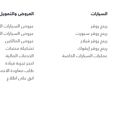
السيارات
العروض والتمويل
رينج روڤر
عروض السيارات ال
رينج روڤر سبورت
عروض السيارات ا
رينج روڤر ڤيلار
عروض المالكين
رينج روڤر إيڤوك
تشكيلة منتجات
عمليات السيارات الخاصة
الخدمات المالية
احجز تجربة قيادة
طلب معاودة الاتص
ابق على اطلاع