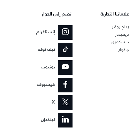
علاماتنا التجارية
انضم إلى الحوار
رينج روڤر
إنستاغرام
ديفيندر
ديسكڤري
جاكوار
تيك توك
يوتيوب
فيسبوك
X
لينكدإن