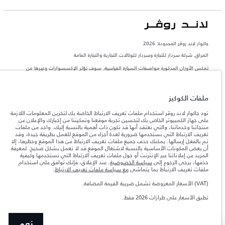
جاكوار لاند روڨر المحدودة: 2026
العراق, شركة سردار للتجارة وسردار للوكالات التجارية والتجارة العامة
تعكس الأوزان المذكورة مواصفات السيارة القياسية. سوف تؤثر الإكسسوارات وغيرها من
العناصر المثبتة بعد نقطة التصنيع في الحمولة. تأكد من عدم تجاوز الوزن الإجمالي للسيارة
والحد الأقصى لأحمال المحور عند تحميل السيارة بالإكسسوارات والركاب والسوائل والوقود
والحمولة.
ملفات الكوكيز
المعلومات والمواصفات والأسعار والألوان المذكورة على هذا الموقع قد تختلف من بلد إلى
تود جاكوار لاند روڤر استخدام ملفات تعريف الارتباط الخاصة بك لتخزين المعلومات اللازمة
آخر، كما أنّها قد تتغير بدون إشعار مسبق. الرجاء التواصل مع وكيلنا المحلي للتأكد من توفّرها
على جهاز الكمبيوتر الخاص بك لتحسين تجربة موقعنا وتمكيننا من إخبارك والإعلان عن
والتحقق من الأسعار.
منتجاتنا وخدماتنا، والتي نعتقد أنها قد تكون ذات أهمية بالنسبة إليك. واحد من ملفات
تعريف الارتباط التي نستخدمها ضرورية لعدة أجزاء من الموقع للعمل بطريقة جيدة، وقد
إن النقص العالمي في أشباه الموصلات يؤثر حاليًا
ملاحظة مهمة حول الصور والمواصفات.
تم بالفعل إرسالها. يمكنك حذف جميع ملفات تعريف الارتباط من هذا الموقع وحظرها، إلا
في مواصفات تصميم السيارات وتوفر الخيارات وتوقيتات التصاميم. هذا ظرف ديناميكي
أن بعض المكونات الأساسية بالنسبة لاشتغال الموقع قد لا تعمل بشكل صحيح. لمعرفة
للغاية، ونتيجة لذلك، قد لا تمثّل الصور المستخدَمة ضمن موقع الويب حاليًا المواصفات الحالية
المزيد عن إعلاناتنا عبر الإنترنت أو حول ملفات تعريف الارتباط التي نستخدمها وكيفية
بالكامل بالنسبة إلى الميزات والخيارات والحلية ومجموعات الألوان. يرجى استشارة وكيلك الذي
حذفها، يرجى الرجوع إلى
سياسة الخصوصية
. عند الإغلاق، فإنك توافق على استخدام
سيتمكّن من تأكيد أي تقييدات حالية معك للسماح لك باتخاذ قرار مدروس
ملفات تعريف الارتباط بما يتماشى
مع سياسة ملفات تعريف الارتباط
.
الأرقام المقدمة هي نتيجة لاختبارات المصنع الرسمية وفقاً لتشريعات الاتحاد الأوروبي. قد
يتباين استهلك الوقود الفعلي للمركبة عن ذلك المتحقق في تلك الاختبارات كما أن هذه
(VAT) الأسعار المعروضة تشمل ضريبة القيمة المضافة.
الأرقام بغرض المقارنة فحسب.
تطبق الأسعار على طرازات 2026 فقط.
نعم