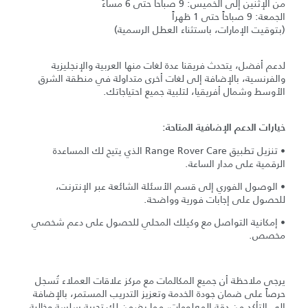
من الإثنين إلى الخميس: 9 صباحاً حتى 6 مساءً
الجمعة: 9 صباحاً حتى 1 ظهراً
(بتوقيت الإمارات، باستثناء العطل الرسمية)
لدعم أفضل، يتحدث فريقنا عدة لغات منها العربية والإنجليزية
والفرنسية، بالإضافة إلى لغات أخرى متداولة في منطقة الشرق
الأوسط وشمال أفريقيا، لتلبية جميع احتياجاتك.
خيارات الدعم الإضافية المتاحة:
• تنزيل تطبيق Range Rover Care الذي يتيح لك المساعدة
الرقمية على مدار الساعة.
• الوصول الفوري إلى قسم الأسئلة الشائعة عبر الإنترنت،
للحصول على إجابات فورية وواضحة.
• إمكانية التواصل مع وكيلك المحلي للحصول على دعم شخصي
مخصص.
يرجى ملاحظة أن جميع المكالمات مع مركز علاقات العملاء تُسجل
حرصاً على ضمان جودة الخدمة وتعزيز التدريب المستمر، بالإضافة
إلى التأكد من دقة المعلومات، مما يضمن لك تجربة سلسة وخالية