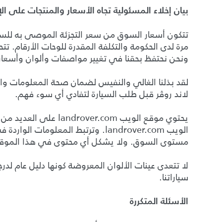
بيان إخلاء المسئولية تجاه الأسعار والمنتجات على الإ
تتكون أسعار السوق من سعر التجزئة الموصى به للس
مرة لدى الحكومة والتكلفة المقدرة للوحات الأرقام. تتح
ونحن نحتفظ بحقنا في تغيير مواصفات وألوان وأسع
لقد بذلنا الغالي والنفيس لضمان صحة المعلومات وا
لاند روڤر قبل طلب السيارة لتفادي أي سوء فهم.
يحتوي موقع الويب m
الويب landrover.com. وترتبط ال
مستوى السوق. ولا يشكل أي محتوى في هذا الموقع عرض
لا تتعدى عينات الألوان المعروضة كونها دليل عام لدرج
سياراتنا.
الأسئلة المتكررة