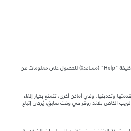
إذا لم تكن تستخدم Microsoft Windows Explorer، ينبغي عليك تحديد "cookies" (ملفات تعريف الارتباط) في وظيفة "Help" (مساعدة) للحصول على معلومات عن
ها وتحديثها. وفي أماكن أخرى، تتمتع بخيار إلغاء
ويب الخاص بلاند روڤر في وقت سابق، يُرجى إتباع