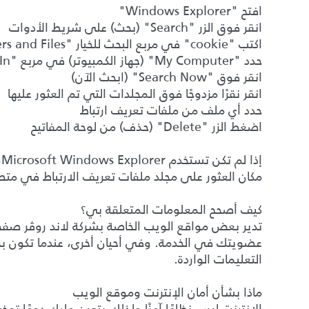
افتح "Windows Explorer"
انقر فوق الزر "Search" (بحث) على شريط الأدوات
اكتب "cookie" في مربع البحث للخيار "Folders and Files" (المجلدات والملفات)
حدد "My Computer" (جهاز الكمبيوتر) في مربع "Look In" (بحث في)
انقر فوق "Search Now" (ابحث الآن)
انقر نقرًا مزدوجًا فوق المجلدات التي تم العثور عليها
حدد أي ملف من ملفات تعريف ارتباط
اضغط الزر "Delete" (حذف) من لوحة المفاتيح
مكان العثور على مجلد ملفات تعريف الارتباط في م
كيف أصحح المعلومات المتعلقة بي؟
تدير بعض مواقع الويب الخاصة بشركة لاند روڤر صفحات
عضويتك في الخدمة. وفي أحيان أخرى، عندما تكون بح
التعليمات الواردة.
ماذا بشأن أمان الإنترنت وموقع الويب