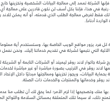
، فإنها الشركة تعمد إلى معالجة البيانات الشخصية وتخزينها خار
 رغبة في هذا، فإننا بكل أسف لن نكون قادرين على معالجة أ
ناتك فقط لغرض معالجة الطلب الذي قدمته، أو أنه يمكن للاند 
واردة أدناه).
ية كل فرد يزور مواقع الويب الخاصة بها، وستستخدم أية معلوم
لآلية التي نتبعها كشركة في تقديم خدماتنا إليك. ونحن نفعل
 جاكوار لاند روڤر ليميتد أو الشركات التابعة أو الشريكة لها
ا لاند روڤر في الترتيب بصورة مباشرة أو غير مباشرة لخدمات 
بحماية البيانات، ويجوز تخزينها ومعالجتها مبدئيًا داخل الإتحاد
د روڤر وخدماتها والمنتجات والخدمات ذات الصلة.
ها عنك وتصحيحها إذا لزم الأمر؛ كما يحق لك أن تطلب منا ع
تمنع ذلك، لا سيما تلك المتعلقة بمسائل السلامة واللوائح الم