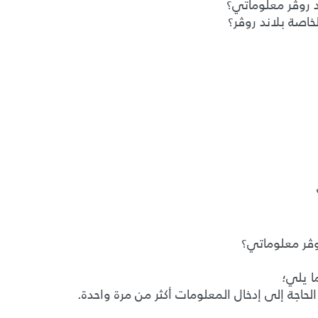
وڤر معلوماتي؟
ا يلي؛