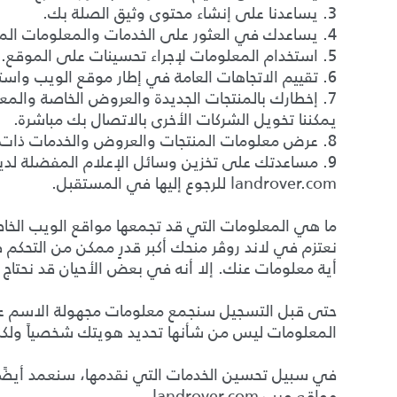
3. يساعدنا على إنشاء محتوى وثيق الصلة بك.
4. يساعدك في العثور على الخدمات والمعلومات المتوفرة من لاند روڤر بسرعة.
5. استخدام المعلومات لإجراء تحسينات على الموقع.
6. تقييم الاتجاهات العامة في إطار موقع الويب واستخدامه.
7. إخطارك بالمنتجات الجديدة والعروض الخاصة والمعل
يمكننا تخويل الشركات الأخرى بالاتصال بك مباشرة.
8. عرض معلومات المنتجات والعروض والخدمات ذات الصلة بناءً على أنشطة التصفح السابقة التي قمت بها في موقع الويب landrover.com.
9. مساعدتك على تخزين وسائل الإعلام المفضلة لد
landrover.com للرجوع إليها في المستقبل.
ما هي المعلومات التي قد تجمعها مواقع الويب الخاص
نعتزم في لاند روڤر منحك أكبر قدرٍ ممكن من التحكم
أية معلومات عنك. إلا أنه في بعض الأحيان قد نحتاج
حتى قبل التسجيل سنجمع معلومات مجهولة الاسم عن 
المعلومات ليس من شأنها تحديد هويتك شخصياً ولكنه
في سبيل تحسين الخدمات التي نقدمها، سنعمد أيضًا 
مواقع ويب landrover.com.