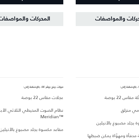
حركات والمواصفات
المحركات والمواصفات
ميزات رينج روڤر SE، بالإضافة إلى:
قاس 22 بوصة
عجلات مقاس 22 بوصة
مي منزلق
نظام الصوت المحيطي الثلاثي الأبع
Meridian™‎
 بجلد مصبوغ بالأنيلين
مقاعد مكسوة بجلد مصبوغ بالأنيلين
ة مدفأة ومهوّاة يمكن ضبطها