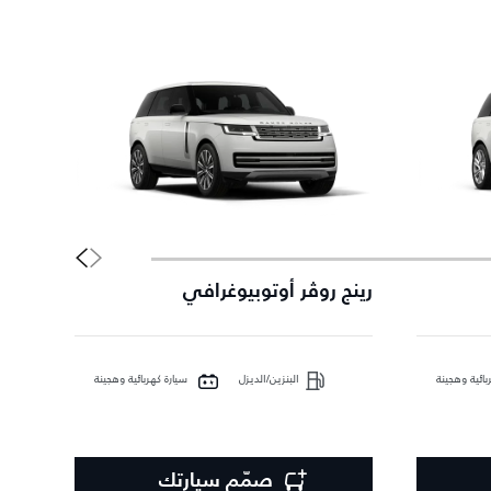
رينج روڤر أوتوبيوغرافي
رينج 
بائية وهجينة
البنزين/الديزل
سيارة كهربائية وهجينة
صمّم سيارتك