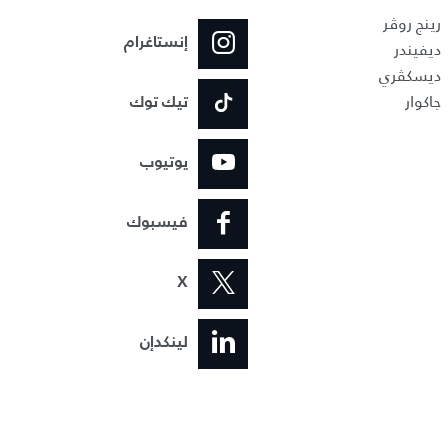
رينج روڤر
إنستاغرام
ديفيندر
ديسكڤري
جاكوار
تيك توك
يوتيوب
فيسبوك
X
لينكدإن