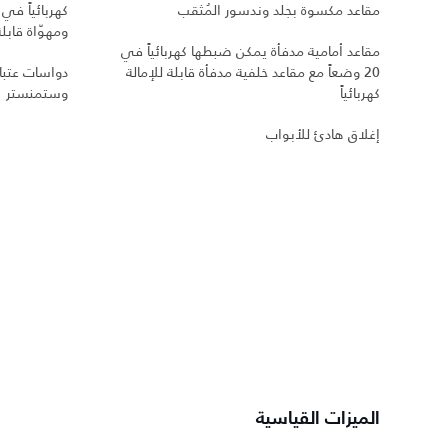
مقاعد مكسوة بجلد وندسور المُثقب
ومهوّاة قابلة 
مقاعد أمامية مدفأة يمكن ضبطها كهربائياً في
20 وضعاً مع مقاعد خلفية مدفأة قابلة للإمالة
دواسات عتبا
كهربائياً
وستمنستر
إغلاق هادئ للأبواب
الميزات القياسية