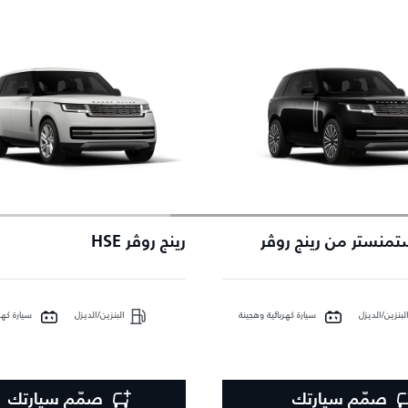
تمنستر من رينج روڤر
رينج روڤر HSE
لبنزين/الديزل
سيارة كهربائية وهجينة
البنزين/الديزل
سيارة كهر
صمّم سيارتك
صمّم سيارتك