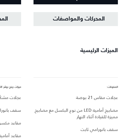
المحركات والمواصفات
الم
الميزات الرئيسية
المكونات:
ميزات رينج روڤر SE، بالإضافة إلى:
عجلات مقاس 21 بوصة
عجلات مشكّلة م
مصابيح أمامية LED من نوع البكسل مع مصابيح
سقف بانورا
مميزة للقيادة أثناء النهار
مقاعد مكسوة
سقف بانورامي ثابت
مقاعد أمامي