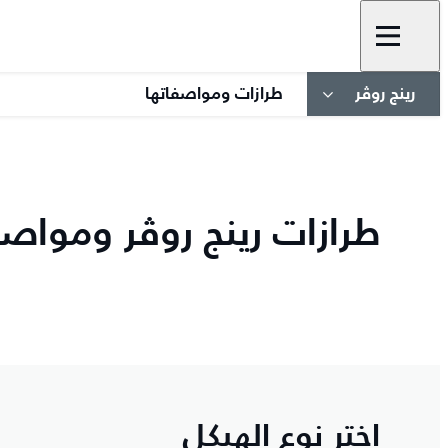
رينج روڤر
طرازات ومواصفاتها
طرازات رينج روڤر ومواصف
اختر نوع الهيكل