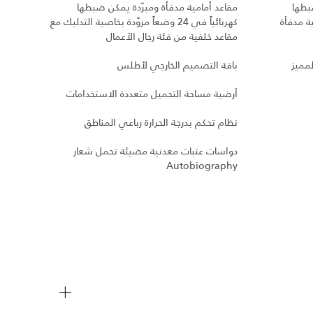
بطها
مقاعد أمامية مدفأة ومبرّدة يمكن ضبطها
مقاعد
خلفية مدفأة
كهربائياً في 24 وضعاً مزوّدة بخاصية التدليك مع
مقاعد خلفية من فئة رجال الأعمال
الإضا
لمميز
باقة التصميم الخارجي لأطلس
مقعد y And Soul
أرضية مساحة التحميل متعددة الاستخدامات
دواسا
نظام تحكم بدرجة الحرارة رباعي المناطق
ترس ت
دواسات عتبات معدنية مضيئة تحمل شعار
عزم ال
Autobiography
نظام 
الاست