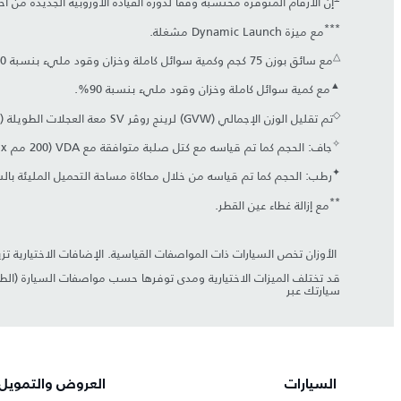
إن الأرقام المتوفرة محتسبة وفقاً لدورة القيادة الأوروبية الجديدة من
***
مع ميزة Dynamic Launch مشغلة.
△
مع سائق بوزن 75 كجم وكمية سوائل كاملة وخزان وقود مليء بنسبة 90%.
▲
مع كمية سوائل كاملة وخزان وقود مليء بنسبة 90%.
◇
تم تقليل الوزن الإجمالي (GVW) لرينج روڤر SV معة العجلات الطويلة (LWB) وأقصى حد للسيارة مع المقطورة (GTW) بمقدار 30 كجم عند تحديد مجموعة إس ڤي المميّزة.
✧
جاف: الحجم كما تم قياسه مع كتل صلبة متوافقة مع VDA (‏200 مم x ‏50 مم x ‏100 مم).
✦
رطب: الحجم كما تم قياسه من خلال محاكاة مساحة التحميل المليئة بالس
**
مع إزالة غطاء عين القطر.
​ الأوزان تخص السيارات ذات المواصفات القياسية. الإضافات الاختيارية تزي
قد تختلف الميزات الاختيارية ومدى توفرها حسب مواصفات السيارة (الطرا
سيارتك عبر
السيارات
العروض والتمويل