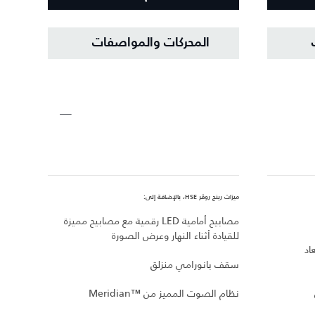
المحركات والمواصفات
ميزات رينج روڤر HSE، بالإضافة إلى:
ميزات ري
مصابيح أمامية LED رقمية مع مصابيح مميزة
عجلات 
للقيادة أثناء النهار وعرض الصورة
اد
خيار بين سم
سقف بانورامي منزلق
مقاعد
نظام الصوت المميز من Meridian™‎
في سيا