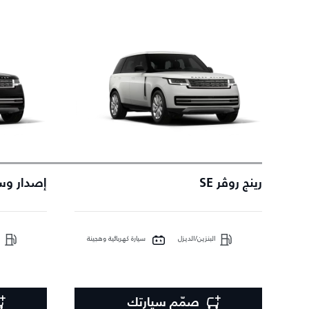
رينج روڤر SE
إصدار وس
البنزين/الديزل
سيارة كهربائية وهجينة
ا
صمّم سيارتك