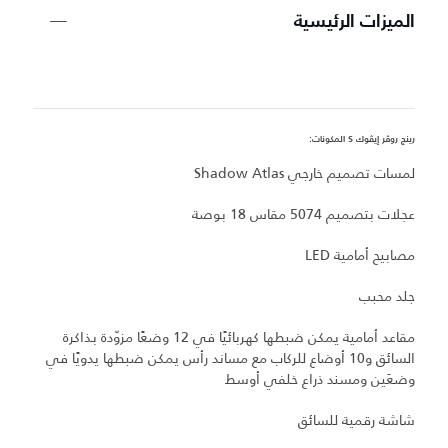
الميزات الرئيسية
رينج روڤر إيڤوك S المكونات:
ري
لمسات تصميم خارجي Shadow Atlas
ل
عجلات بتصميم 5074 مقاس 18 بوصة
ال
مصابيح أمامية LED
س
جلد محبب
نظ
مقاعد أمامية يمكن ضبطها كهربائيًا في 12 وضعًا مزوّدة بذاكرة
السائق و10 أوضاع للركاب مع مساند رأس يمكن ضبطها يدويًا في
ج
وضعَين ومسند ذراع خلفي أوسط
ت
شاشة رقمية للسائق
بط