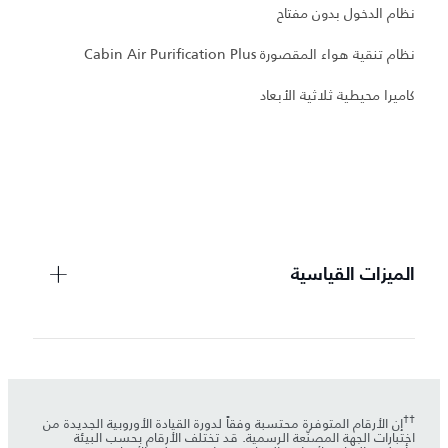
نظام الدخول بدون مفتاح
نظام تنقية هواء المقصورة Cabin Air Purification Plus
و
كاميرا محيطية ثلاثية الأبعاد
ع
مر
عت
الميزات القياسية
††
إن الأرقام المتوفرة محتسبة وفقاً لدورة القيادة الأوروبية الجديدة من
اختبارات الجهة المصنّعة الرسمية. قد تختلف الأرقام بحسب البيئة