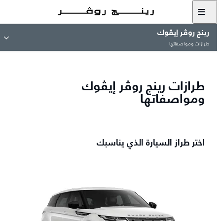
رينج روڤر إيڤوك
طرازات ومواصفاتها
طرازات رينج روڤر إيڤوك
ومواصفاتها
اختر طراز السيارة الذي يناسبك