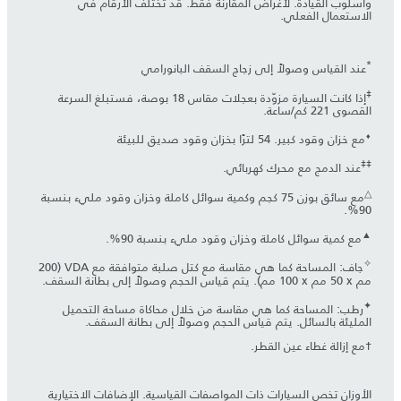
وأسلوب القيادة. لأغراض المقارنة فقط. قد تختلف الأرقام في
الاستعمال الفعلي.
*
عند القياس وصولاً إلى زجاج السقف البانورامي
‡
إذا كانت السيارة مزوّدة بعجلات مقاس 18 بوصة، فستبلغ السرعة
القصوى 221 كم/ساعة.
⬧
مع خزان وقود كبير. 54 لترًا بخزان وقود صديق للبيئة
‡‡
عند الدمج مع محرك كهربائي.
△
مع سائق بوزن 75 كجم وكمية سوائل كاملة وخزان وقود مليء بنسبة
90%.
▲
مع كمية سوائل كاملة وخزان وقود مليء بنسبة 90%.
✧
جاف: المساحة كما هي مقاسة مع كتل صلبة متوافقة مع VDA (‏200
مم x ‏50 مم x ‏100 مم). يتم قياس الحجم وصولاً إلى بطانة السقف.
✦
رطب: المساحة كما هي مقاسة من خلال محاكاة مساحة التحميل
المليئة بالسائل. يتم قياس الحجم وصولاً إلى بطانة السقف.
†مع إزالة غطاء عين القطر.
الأوزان تخص السيارات ذات المواصفات القياسية. الإضافات الاختيارية