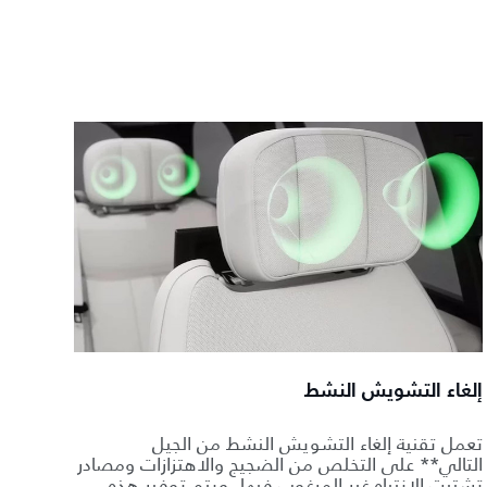
إلغاء التشويش النشط
تعمل تقنية إلغاء التشويش النشط من الجيل
التالي** على التخلص من الضجيج والاهتزازات ومصادر
تشتيت الانتباه غير المرغوب فيها. ويتم توفير هذه