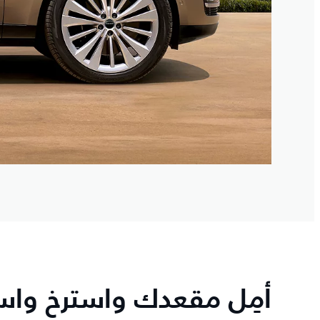
أمِل مقعدك واسترخ وا