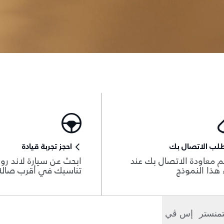
لب الاتصال بك
احجز تجربة قيادة
 معاودة الاتصال بك عند
ابحث عن سيارة لاند روڨ
هذا النموذج
تناسبك في أقرب صال
منستر
إس ڤي