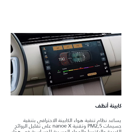
كابينة أنظف
يساعد نظام تنقية هواء الكابينة الاحترافي بتنقية
جسيمات PM2,5 وتقنية nanoe X على تقليل الروائح
الكريهة والبكتيريا والمواد المسببة للحساسية في هواء