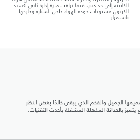
الكابينة إلى حد كبير، فيما تراقب ميزة إدارة ثاني أكسيد
الكربون مستويات جودة الهواء داخل السيارة وخارجها
باستمرار.
ن 50 عامًا من التطوّر بتصميمها الجميل والفخم الذي يبقى خالدًا بغض النظر
تميز بالحداثة المذهلة المشغلة بأحدث التقنيات.