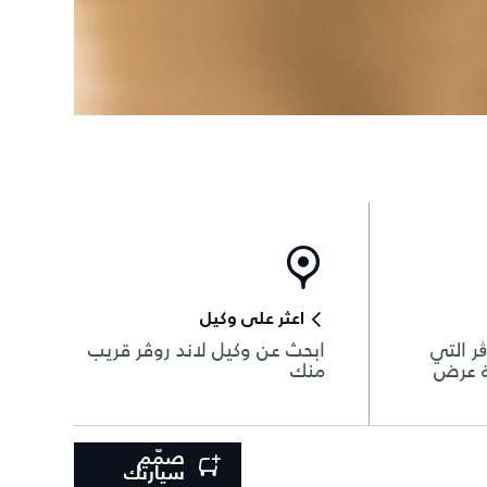
اعثر على وكيل
ر التي
ابحث عن وكيل لاند روڤر قريب
ة عرض
منك
صمّم
سيارتك