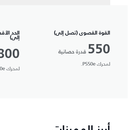
القوة القصوى (تصل إلى)
الحد الأق
إلى)
550
قدرة حصانية
800
لمحرك P550e.
لمحرك P550e.