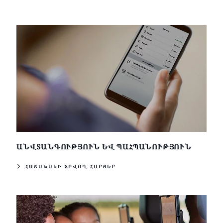
ԱՆՎՏԱՆԳՈՒԹՅՈՒՆ ԵՎ ՊԱՀՊԱՆՈՒԹՅՈՒՆ
ՀԱՃԱԽԱԿԻ ՏՐՎՈՂ ՀԱՐՑԵՐ