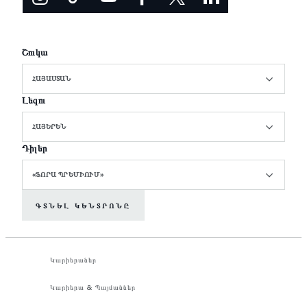
Շուկա
ՀԱՅԱՍՏԱՆ
Լեզու
ՀԱՅԵՐԵՆ
Դիլեր
«ՖՈՐԱ ՊՐԵՄԻՈՒՄ»
ԳՏՆԵԼ ԿԵՆՏՐՈՆԸ
Կարիերաներ
Կարիերա & Պայմաններ