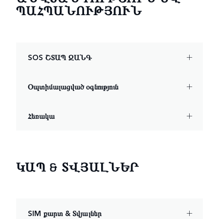
ՊԱՀՊԱՆՈՒԹՅՈՒՆ
SOS ՇՏԱՊ ԶԱՆԳ
Օպտիմալացված օգնություն
Հեռակա
ԿԱՊ & ՏՎՅԱԼՆԵՐ
SIM քարտ & Տվյալներ