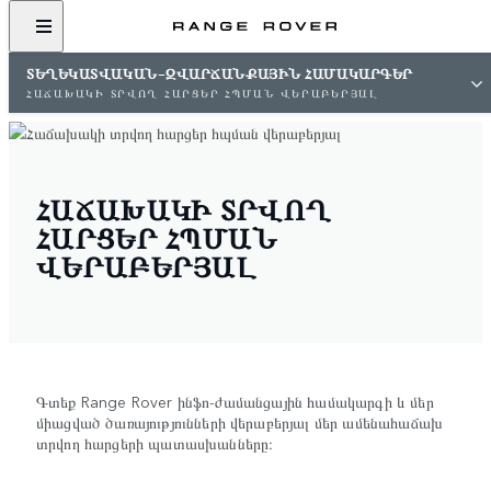
ՏԵՂԵԿԱՏՎԱԿԱՆ-ԶՎԱՐՃԱՆՔԱՅԻՆ ՀԱՄԱԿԱՐԳԵՐ
ՀԱՃԱԽԱԿԻ ՏՐՎՈՂ ՀԱՐՑԵՐ ՀՊՄԱՆ ՎԵՐԱԲԵՐՅԱԼ
ՀԱՃԱԽԱԿԻ ՏՐՎՈՂ
ՀԱՐՑԵՐ ՀՊՄԱՆ
ՎԵՐԱԲԵՐՅԱԼ
Գտեք Range Rover ինֆո-ժամանցային համակարգի և մեր
միացված ծառայությունների վերաբերյալ մեր ամենահաճախ
տրվող հարցերի պատասխանները։