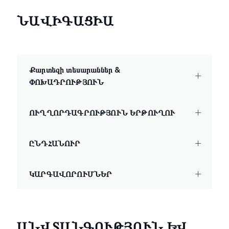
ՆԱՎԻԳԱՑԻԱ
Քարտեզի տեսարաններ &
ՓՈԽԱԴՐՈՒԹՅՈՒՆ
ՈՒՂՂՈՐԴԱԳՐՈՒԹՅՈՒՆ ԵՐԹՈՒՂՈՒ
ԸՆԴՀԱՆՈՒՐ
ԿԱՐԳԱՎՈՐՈՒՄՆԵՐ
ԱՆՎՏԱՆԳՈՒԹՅՈՒՆ ԵՎ