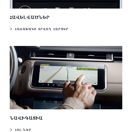
ՀԱՎԵԼՎԱԾՆԵՐ
ՀԱՃԱԽԱԿԻ ՏՐՎՈՂ ՀԱՐՑԵՐ
ՆԱՎԻԳԱՑԻԱ
ՀՏՀ-ՆԵՐ