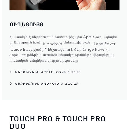
ՈՒՂԵՑՈՒՅՑ
Հասանելի է ներբեռնման համար ինչպես Apple-ում, այնպես
Առևտրային նշան
Առևտրային նշան
էլ
և Android
, Land Rover
iGuide հավելվածը * հեշտացնում է ձեր Range Rover-ի
գործառույթների և առանձնահատկությունների վերաբերյալ
հիմնական տեղեկատվությունը գտնելը:
ՆԵՐԲԵՌՆԵԼ APPLE IOS-Ի ՀԱՄԱՐ
ՆԵՐԲԵՌՆԵԼ ANDROID-Ի ՀԱՄԱՐ
TOUCH PRO & TOUCH PRO
DUO