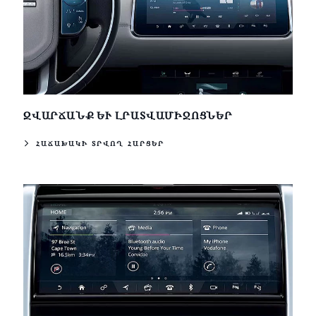
ԶՎԱՐՃԱՆՔ ԵՒ ԼՐԱՏՎԱՄԻՋՈՑՆԵՐ
ՀԱՃԱԽԱԿԻ ՏՐՎՈՂ ՀԱՐՑԵՐ