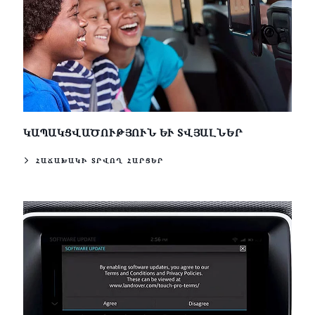
ԿԱՊԱԿՑՎԱԾՈՒԹՅՈՒՆ ԵՒ ՏՎՅԱԼՆԵՐ
ՀԱՃԱԽԱԿԻ ՏՐՎՈՂ ՀԱՐՑԵՐ