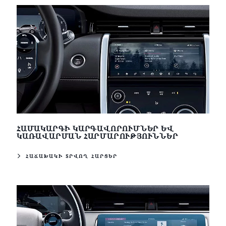
ՀԱՄԱԿԱՐԳԻ ԿԱՐԳԱՎՈՐՈՒՄՆԵՐ ԵՎ
ԿԱՌԱՎԱՐՄԱՆ ՀԱՐՄԱՐՈՒԹՅՈՒՆՆԵՐ
ՀԱՃԱԽԱԿԻ ՏՐՎՈՂ ՀԱՐՑԵՐ