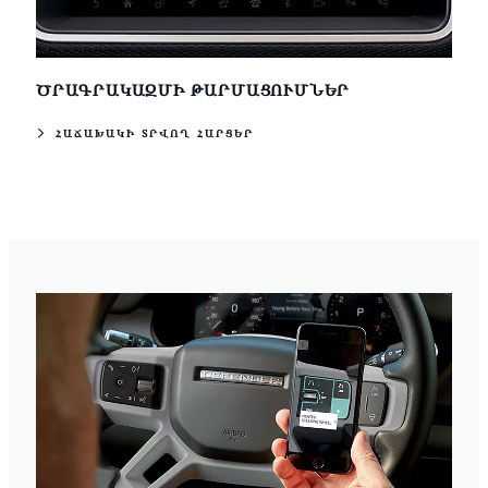
ԾՐԱԳՐԱԿԱԶՄԻ ԹԱՐՄԱՑՈՒՄՆԵՐ
ՀԱՃԱԽԱԿԻ ՏՐՎՈՂ ՀԱՐՑԵՐ