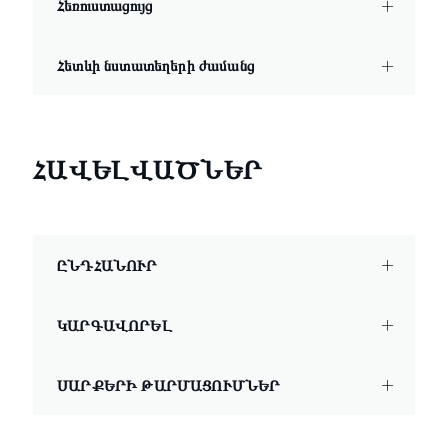
Հեռուստացույց
Հետևի նստատեղերի ժամանց
ՀԱՎԵԼՎԱԾՆԵՐ
ԸՆԴՀԱՆՈՒՐ
ԿԱՐԳԱՎՈՐԵԼ
ՍԱՐՔԵՐԻ ԹԱՐՄԱՑՈՒՄՆԵՐ