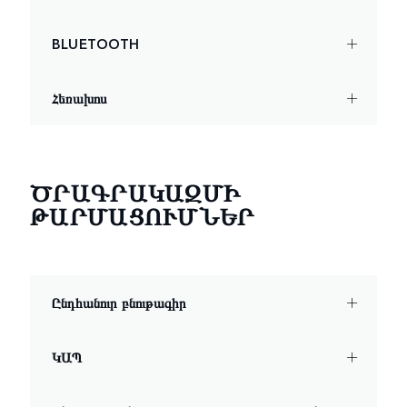
BLUETOOTH
Հեռախոս
ԾՐԱԳՐԱԿԱԶՄԻ
ԹԱՐՄԱՑՈՒՄՆԵՐ
Ընդհանուր բնութագիր
ԿԱՊ