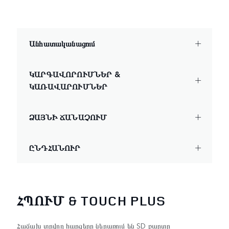
Անհատականացում
ԿԱՐԳԱՎՈՐՈՒՄՆԵՐ &
ԿԱՌԱՎԱՐՈՒՄՆԵՐ
ՁԱՅՆԻ ՃԱՆԱՉՈՒՄ
ԸՆԴՀԱՆՈՒՐ
ՀՊՈՒՄ & TOUCH PLUS
Հաճախ տրվող հարցերը ներառում են SD քարտը