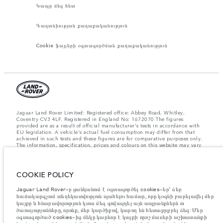
Կապը մեզ հետ
Գաղտնիության քաղաքականություն
Cookie ֆայլերի օգտագործման քաղաքականություն
Jaguar Land Rover Limited: Registered office: Abbey Road, Whitley,
Coventry CV3 4LF. Registered in England No: 1672070 The figures
provided are as a result of official manufacturer's tests in accordance with
EU legislation. A vehicle's actual fuel consumption may differ from that
achieved in such tests and these figures are for comparative purposes only.
The information, specification, prices and colours on this website may vary
from market to market and are subject to change without notice. Please
contact your local dealer for local availability and prices.
Նշված կշիռներն արտացոլում են մեքենայի ստանդարտ բնութագրերը։
COOKIE POLICY
Աքսեսուարները և արտադրությունից հետո տեղադրված այլ պարագաներն
ազդում են օգտակար բեռով բեռնունակության վրա։ Համոզվե՛ք, որ
Jaguar Land Rover-ը ցանկանում է օգտագործել cookies-եր՝ ձեր
աքսեսուարներով, ուղևորներով, հեղուկով, վառելիքով և օգտակար բեռով
համակարգչում տեղեկատվություն պահելու համար, որը կօգնի բարելավել մեր
մեքենայի բեռնվածության ժամանակ մեքենայի համախառն քաշը և առանցքի
կայքը և հնարավորություն կտա մեզ գովազդել այն ապրանքներն ու
առավելագույն բեռնվածությունը չեն գերազանցվում։
ծառայությունները, որոնք, մեր կարծիքով, կարող են հետաքրքրել ձեզ: Մեր
Կարևոր գրառում պատկերների և տեխնիկական բնութագրերի
օգտագործած cookies-ից մեկը կարևոր է կայքի որոշ մասերի աշխատանքի
վերաբերյալ:
Կիսահաղորդիչների համաշխարհային պակասը ներկայումս ազդում