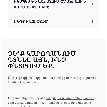
ԻՆՉՊԵՍ ԵՆ ԱՇԽԱՏՈՒՄ ԾՐԱԳՐԱՅԻՆ
ԹԱՐՄԱՑՈՒՄՆԵՐԸ
ԽՆԴՐԻ ԼՈՒԾՈՒՄ
ՉԵ՞Ք ԿԱՐՈՂԱՆՈՒՄ
ԳՏՆԵԼ ԱՅՆ, ԻՆՉ
ՓՆՏՐՈՒՄ ԵՔ.
Մեր ինֆո-զվարճանքի մասնագետները անհամբեր սպասում
են ձեզանից լսելուն։
Խնդրում ենք կապվել ձեր
տեղական մանրածախ վաճառող
կամ Հաճախորդների հետ հարաբերությունների կենտրոն՝
օգնության համար։