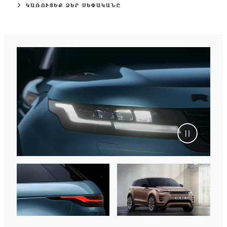
ԿԱՌՈՒՑԵՔ ՁԵՐ ՍԵՓԱԿԱՆԸ