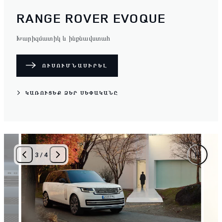
RANGE ROVER EVOQUE
Խարիզմատիկ և ինքնավստահ
ՈՒՍՈՒՄՆԱՍԻՐԵԼ
ԿԱՌՈՒՑԵՔ ՁԵՐ ՍԵՓԱԿԱՆԸ
4
/
4