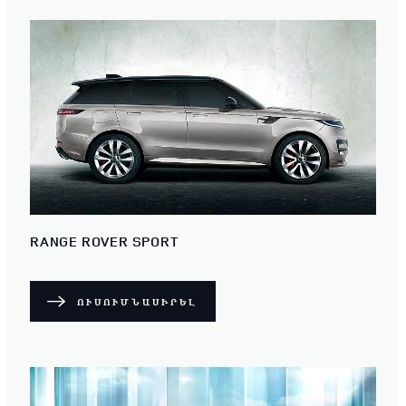
RANGE ROVER SPORT
ՈՒՍՈՒՄՆԱՍԻՐԵԼ