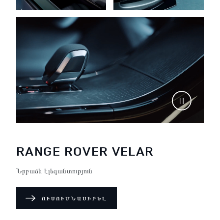
RANGE ROVER VELAR
Նրբաձև էլեգանտություն
ՈՒՍՈՒՄՆԱՍԻՐԵԼ