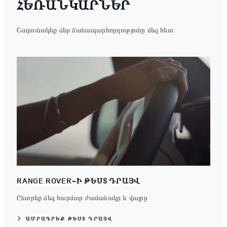
ՀԵՌԱՆԿԱՐՆԵՐ
Շարունակեք ձեր ճանապարհորդությունը մեզ հետ:
RANGE ROVER-Ի ԹԵՍՏ ԴՐԱՅՎ
Ընտրեք ձեզ հարմար ժամանակը և վայրը
ԱՄՐԱԳՐԵՔ ԹԵՍՏ ԴՐԱՅՎ