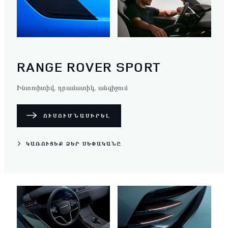
RANGE ROVER SPORT
Ինտուիտիվ, դրամատիկ, անզիջում
ՈՒՍՈՒՄՆԱՍԻՐԵԼ
ԿԱՌՈՒՑԵՔ ՁԵՐ ՍԵՓԱԿԱՆԸ