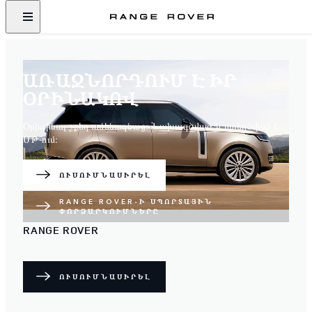
ԱՌԱՋՆՈՐԴՈՒՄ Է ԻՐ
ՕՐԻՆԱԿՈՎ
Օրիգինալ շքեղ ամենագնաց։ Նախագծված և ստեղծված է
ՄԹ-ում։
ՈՒՍՈՒՄՆԱՍԻՐԵԼ
RANGE ROVER-Ի ՍՊՈՐՏԱՅԻՆ
ՓՈՐՁԱՐԿՈՒՄՆԵՐԸ
RANGE ROVER
ՈՒՍՈՒՄՆԱՍԻՐԵԼ