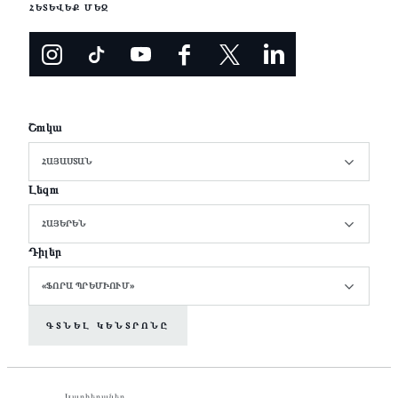
ՀԵՏԵՎԵՔ ՄԵԶ
Շուկա
ՀԱՅԱՍՏԱՆ
Լեզու
ՀԱՅԵՐԵՆ
Դիլեր
«ՖՈՐԱ ՊՐԵՄԻՈՒՄ»
ԳՏՆԵԼ ԿԵՆՏՐՈՆԸ
Կարիերաներ