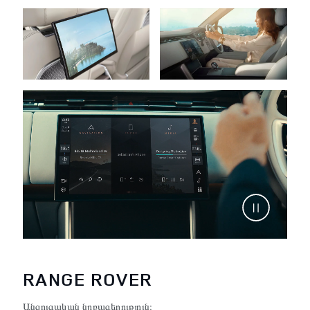
RANGE ROVER
Անզուգական նրբագեղություն։