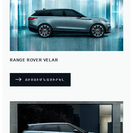
RANGE ROVER VELAR
ՈՒՍՈՒՄՆԱՍԻՐԵԼ