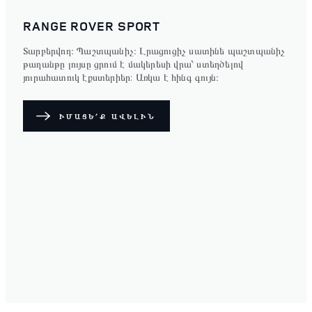
RANGE ROVER SPORT
Տարբերվող։ Պաշտպանիչ։ Լրացուցիչ սատինե պաշտպանիչ
թաղանթը լույսը ցրում է մակերեսի վրա՝ ստեղծելով
յուրահատուկ էքստերիեր: Առկա է հինգ գույն։
ԻՄԱՑԵ՛Ք ԱՎԵԼԻՆ