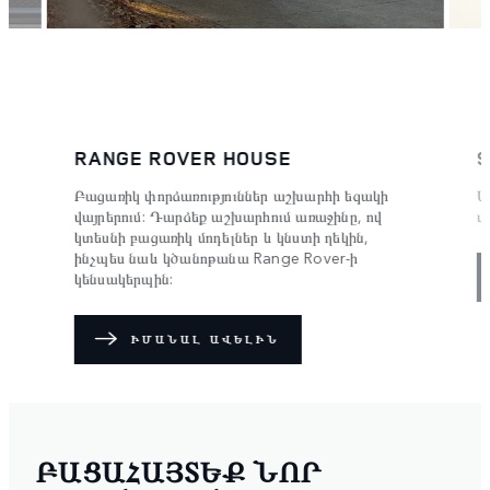
RANGE ROVER HOUSE
Բացառիկ փորձառություններ աշխարհի եզակի
Մ
վայրերում: Դարձեք աշխարհում առաջինը, ով
ա
կտեսնի բացառիկ մոդելներ և կնստի ղեկին,
ինչպես նաև կծանոթանա Range Rover-ի
կենսակերպին:
ԻՄԱՆԱԼ ԱՎԵԼԻՆ
ԲԱՑԱՀԱՅՏԵՔ ՆՈՐ