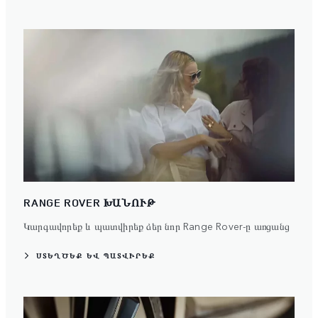
RANGE ROVER ԽԱՆՈՒԹ
Կարգավորեք և պատվիրեք ձեր նոր Range Rover-ը առցանց
ՍՏԵՂԾԵՔ ԵՎ ՊԱՏՎԻՐԵՔ