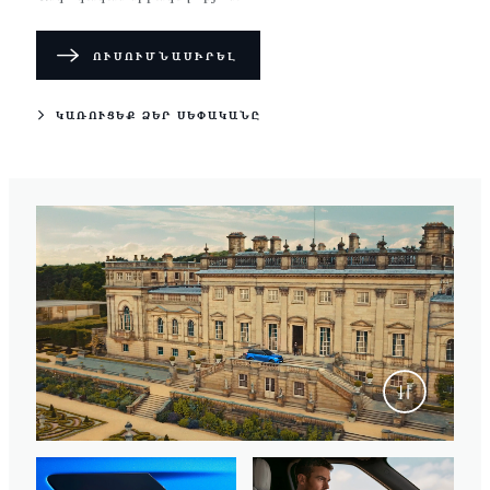
ՈՒՍՈՒՄՆԱՍԻՐԵԼ
ԿԱՌՈՒՑԵՔ ՁԵՐ ՍԵՓԱԿԱՆԸ