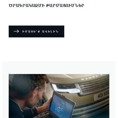
ԾՐԱԳՐԱԿԱԶՄԻ ԹԱՐՄԱՑՈՒՄՆԵՐ
ԻՄԱՑԵ՛Ք ԱՎԵԼԻՆ