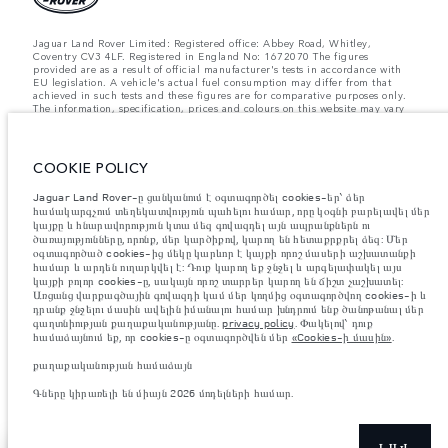
Jaguar Land Rover Limited: Registered office: Abbey Road, Whitley,
Coventry CV3 4LF. Registered in England No: 1672070 The figures
provided are as a result of official manufacturer's tests in accordance with
EU legislation. A vehicle's actual fuel consumption may differ from that
achieved in such tests and these figures are for comparative purposes only.
The information, specification, prices and colours on this website may vary
from market to market and are subject to change without notice. Please
contact your local dealer for local availability and prices.
Նշված կշիռներն արտացոլում են մեքենայի ստանդարտ բնութագրերը։
COOKIE POLICY
Աքսեսուարները և արտադրությունից հետո տեղադրված այլ պարագաներն
ազդում են օգտակար բեռով բեռնունակության վրա։ Համոզվե՛ք, որ
Jaguar Land Rover-ը ցանկանում է օգտագործել cookies-եր՝ ձեր
աքսեսուարներով, ուղևորներով, հեղուկով, վառելիքով և օգտակար բեռով
համակարգչում տեղեկատվություն պահելու համար, որը կօգնի բարելավել մեր
մեքենայի բեռնվածության ժամանակ մեքենայի համախառն քաշը և առանցքի
կայքը և հնարավորություն կտա մեզ գովազդել այն ապրանքներն ու
առավելագույն բեռնվածությունը չեն գերազանցվում։
ծառայությունները, որոնք, մեր կարծիքով, կարող են հետաքրքրել ձեզ: Մեր
Կարևոր գրառում պատկերների և տեխնիկական բնութագրերի
օգտագործած cookies-ից մեկը կարևոր է կայքի որոշ մասերի աշխատանքի
վերաբերյալ:
Կիսահաղորդիչների համաշխարհային պակասը ներկայումս ազդում
համար և արդեն ուղարկվել է: Դուք կարող եք ջնջել և արգելափակել այս
է տրանսպորտային միջոցների տեխնիկական բնութագրերի, տարբերակների
կայքի բոլոր cookies-ը, սակայն որոշ տարրեր կարող են ճիշտ չաշխատել:
առկայության և պատրաստման ժամկետների վրա: Արդյունքում ներկայումս
Առցանց վարքագծային գովազդի կամ մեր կողմից օգտագործվող cookies-ի և
վեբկայքում օգտագործվող պատկերները կարող են ամբողջությամբ չարտացոլել
դրանք ջնջելու մասին ավելին իմանալու համար խնդրում ենք ծանոթանալ մեր
գործառույթները, տեսականին, հարդարման և գունային սխեմաների ընթացիկ
գաղտնիության քաղաքականությանը.
privacy policy
. Փակելով՝ դուք
տեխնիկական բնութագրերը: Խնդրում ենք խորհրդակցել ձեր մանրածախ
համաձայնում եք, որ cookies-ը օգտագործվեն մեր
«Cookies-ի մասին»
.
վաճառողի հետ, ով կկարողանա ներկայացնել ձեզ առկա ցանկացած
սահմանափակում՝ ճիշտ ընտրություն կատարելու համար
քաղաքականության համաձայն
Ներկայացված արժեքները ներառում են ավելացված արժեքի հարկը.
Գները կիրառելի են միայն 2026 մոդելների համար.
Գները կիրառելի են միայն 2026 մոդելների համար.
ԼԱՎ