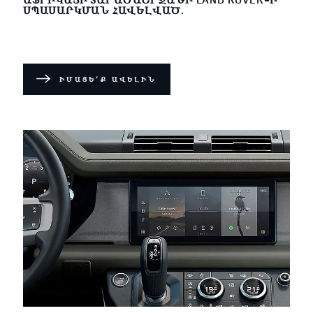
ՍՊԱՍԱՐԿՄԱՆ ՀԱՎԵԼՎԱԾ.
ԻՄԱՑԵ՛Ք ԱՎԵԼԻՆ