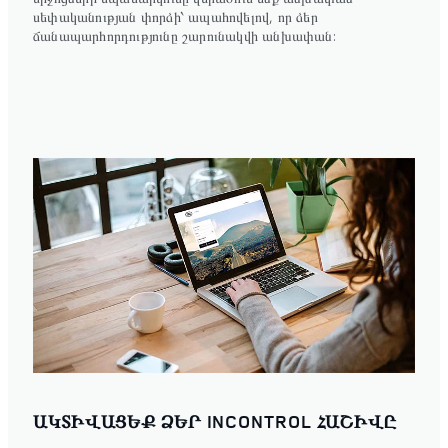
սեփականության փորձի՝ ապահովելով, որ ձեր
ճանապարհորդությունը շարունակվի անխափան:
ԱԿՏԻՎԱՑԵՔ ՁԵՐ INCONTROL ՀԱՇԻՎԸ