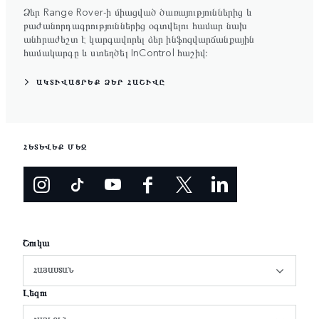
Ձեր Range Rover-ի միացված ծառայություններից և
բաժանորդագրություններից օգտվելու համար նախ
անհրաժեշտ է կարգավորել ձեր ինֆոզվարճանքային
համակարգը և ստեղծել InControl հաշիվ։
ԱԿՏԻՎԱՑՐԵՔ ՁԵՐ ՀԱՇԻՎԸ
ՀԵՏԵՎԵՔ ՄԵԶ
Շուկա
ՀԱՅԱՍՏԱՆ
Լեզու