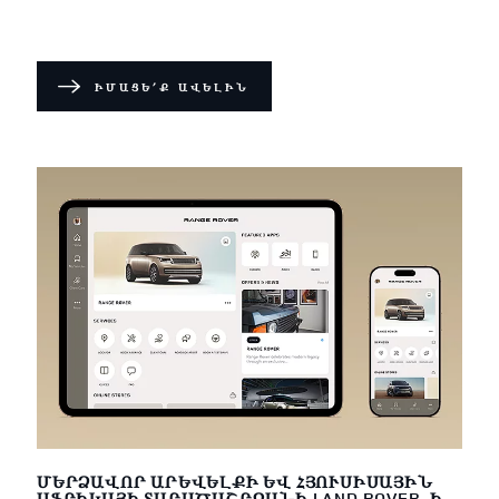
ԻՄԱՑԵ՛Ք ԱՎԵԼԻՆ
ՄԵՐՁԱՎՈՐ ԱՐԵՎԵԼՔԻ ԵՎ ՀՅՈՒՍԻՍԱՅԻՆ
ԱՖՐԻԿԱՅԻ ՏԱՐԱԾԱՇՐՋԱՆԻ LAND ROVER-Ի