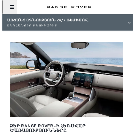
ԱՌՑԱՆՑ ՕԳՆՈՒԹՅՈՒՆ 24/7 ՌԵԺԻՄՈՎ
ԸՆԴՀԱՆՈՒՐ ԲՆՈՒԹԱԳԻՐ
ՁԵՐ RANGE ROVER-Ի ՀԵՌԱՎԱՐ
ԾԱՌԱՅՈՒԹՅՈՒՆՆԵՐԸ