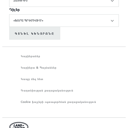
ՀԱՅԵՐԵՆ
Դիլեր
«ՖՈՐԱ ՊՐԵՄԻՈՒՄ»
ԳՏՆԵԼ ԿԵՆՏՐՈՆԸ
Կարիերաներ
Կարիերա & Պայմաններ
Կապը մեզ հետ
Գաղտնիության քաղաքականություն
Cookie ֆայլերի օգտագործման քաղաքականություն