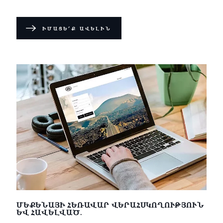
ԻՄԱՑԵ՛Ք ԱՎԵԼԻՆ
ՄԵՔԵՆԱՅԻ ՀԵՌԱՎԱՐ ՎԵՐԱՀՍԿՈՂՈՒԹՅՈՒՆ
ԵՎ ՀԱՎԵԼՎԱԾ.