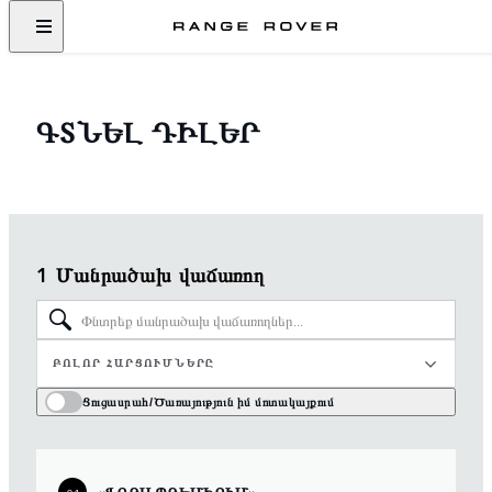
ԳՏՆԵԼ ԴԻԼԵՐ
1 Մանրածախ վաճառող
ԲՈԼՈՐ ՀԱՐՑՈՒՄՆԵՐԸ
Ցուցասրահ/Ծառայություն իմ մոտակայքում
«ՖՈՐԱ ՊՐԵՄԻՈՒՄ»
01