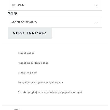
ՀԱՅԵՐԵՆ
Դիլեր
«ՖՈՐԱ ՊՐԵՄԻՈՒՄ»
ԳՏՆԵԼ ԿԵՆՏՐՈՆԸ
Կարիերաներ
Կարիերա & Պայմաններ
Կապը մեզ հետ
Գաղտնիության քաղաքականություն
Cookie ֆայլերի օգտագործման քաղաքականություն