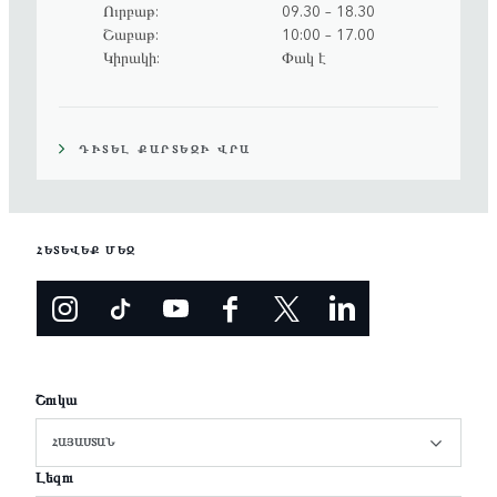
Ուրբաթ
09.30 – 18.30
Շաբաթ
10:00 – 17.00
Կիրակի
Փակ է
ԴԻՏԵԼ ՔԱՐՏԵԶԻ ՎՐԱ
ՀԵՏԵՎԵՔ ՄԵԶ
Շուկա
ՀԱՅԱՍՏԱՆ
Լեզու