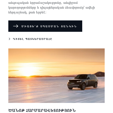
անզուգական նրբաճաշակությունը, անզիջում
կարողությունները և դիզայներական ձևավորումը՝ ավելի
ներդաշնակ, քան երբևէ։
ՄԻԱՑԵ՛Ք ՍՊԱՍՄԱՆ ՑԱՆԿԻՆ
ԴԻՏԵԼ ՊԱՏԿԵՐԱՍՐԱՀԸ
ԾԱՆՈԹ ՀԱՐՄԱՐԱՎԵՏՈՒԹՅՈՒՆ