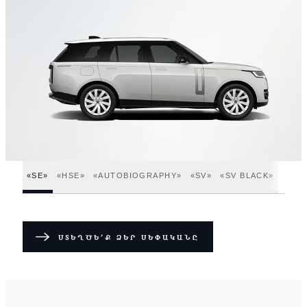
«SE»
«HSE»
«AUTOBIOGRAPHY»
«SV»
«SV BLACK»
ՍՏԵՂԾԵ՛Ք ՁԵՐ ՍԵՓԱԿԱՆԸ