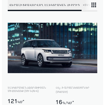
ՎԵՐԱԼԻՑՔԱՎՈՐՎՈՂ ԷԼԵԿՏՐԱԿԱՆ ՀԻԲՐԻԴ
«SV»-Ի ԲԵՆԶ
ԷԼԵԿՏՐԱԿԱՆ ՀԶՈՐՈՒԹՅԱՆ
CO
-Ի ԱՐՏԱՆԵՏՈՒՄՆԵՐ
2
ՄԻՋԱԿԱՅՔ (ՄԻՆՉԵՎ)
(ՍԿՍԱԾ)
121
16
*
ԿՄ
*
Գ/ԿՄ