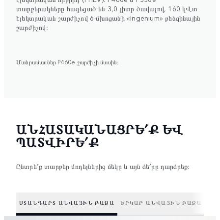
տարբերակները հագեցած են 3,0 լիտր ծավալով, 160 կՎտ
էլեկտրական շարժիչով 6-մխոցանի «Ingenium» բենզինային
շարժիչով։
Մանրամասներ P460e շարժիչի մասին։
ԱՆՀԱՏԱԿԱՆԱՑՐԵ՛Ք ԵՎ
ՊԱՏՎԻՐԵ՛Ք
Ընտրե՛ք տարբեր մոդելներից մեկը և այն ձե՛րը դարձրեք։
ՍՏԱՆԴԱՐՏ ԱՆՎԱՅԻՆ ԲԱԶԱ
ԵՐԿԱՐ ԱՆՎԱՅԻՆ ԲԱԶԱ
ԵՐ