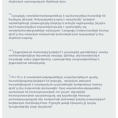
սերիական արտադրության մեքենայի վրա։
**
Լրացուցիչ առանձնահատկությունները և աքսեսուարները հասանելի են
հավելյալ վճարով։ Առկայությունը կարող է տարբերվել՝ կախված
ավտոմեքենայի բնութագրերից (մոդելից և ուժային ագրեգատից), ինչպես
նաև հարմարեցվելու նպատակով կարող է պահանջվել այլ
առանձնահատկությունների ավելացում։ Լրացուցիչ մանրամասների համար
դիմե՛ք ձեր տեղական մանրածախ վաճառողին կամ կարգավորե՛ք ձեր
մեքենան առցանց։
***
Լիցքավորման ժամանակը կախված է բազմաթիվ գործոններից՝ առանց
սահմանափակվելու ներառելով տարիքը, վիճակը, ջերմաստիճանը և
մարտկոցի առկա լիցքավորումը, օգտագործվող սարքավորումները և
լիցքավորման տևողությունը։
1
«Pivi Pro»-ի առանձնահատկությունները, տարբերակները և դրանց
հասանելիությունը կախված են շուկայից․ տեղական շուկայում
հասանելիության և ամբողջական պայմաններին ծանոթանալու համար
դիմե՛ք ձեր մանրածախ վաճառողին։ Որոշ առանձնահատկություններ
պահանջում են համապատասխան sim քարտ՝ տվյալների
համապատասխան պայմանագրով, որը կպահանջի հետագա
բաժանորդագրություն ձեր մանրածախ վաճառողի կողմից առաջարկված
նախնական ժամկետից հետո։ Բջջային ցանցի միացումը չի կարող
երաշխավորվել բոլոր վայրերում: