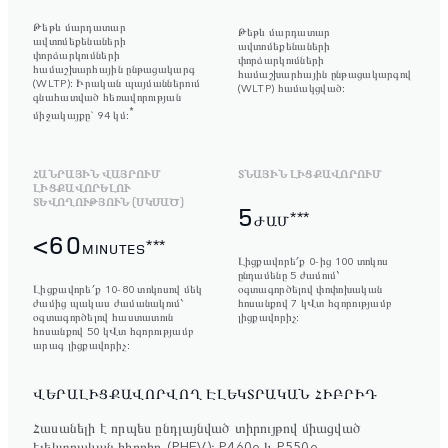
Թեթև մարդատար
Թեթև մարդատար
ավտոմեքենաների
ավտոմեքենաների
փորձարկումների
փորձարկումների
համաշխարհային ընթացակարգ
համաշխարհային ընթացակարգով
(WLTP)։ Իրական պայմաններում
(WLTP) համակցված։
գնահատված հեռավորության
*
միջակայքը` 94 կմ։
ՀԱՆՐԱՅԻՆ ՎԱՅՐՈՒՄ
ՏՆԱՅԻՆ ԼԻՑՔԱՎՈՐՈՒՄ
ԼԻՑՔԱՎՈՐԵԼՈՒ
ՏԵՎՈՂՈՒԹՅՈՒՆ (ՍԿՍԱԾ)
5
***
ԺԱՄ
<60
***
MINUTES
Լիցքավորե՛ք 0-ից 100 տոկոս
ընդամենը 5 ժամում՝
Լիցքավորե՛ք 10-80 տոկոսով մեկ
օգտագործելով փոփոխական
ժամից պակաս ժամանակում՝
հոսանքով 7 կՎտ հզորությամբ
օգտագործելով հաստատուն
լիցքավորիչ։
հոսանքով 50 կՎտ հզորությամբ
արագ լիցքավորիչ։
ՎԵՐԱԼԻՑՔԱՎՈՐՎՈՂ ԷԼԵԿՏՐԱԿԱՆ ՀԻԲՐԻԴ
Հասանելի է որպես ընդլայնված տիրույթով միացված
էլեկտրական հիբրիդ (PHEV)։ P460e և P550e