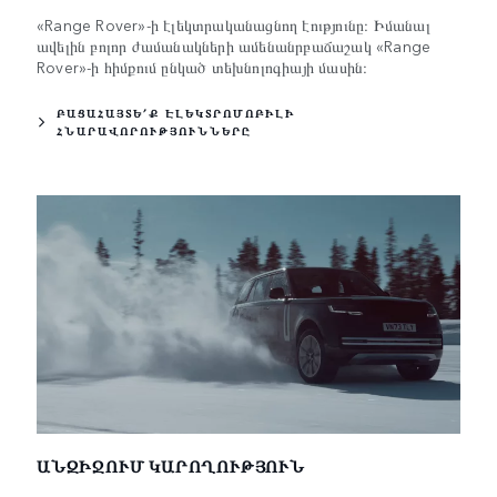
«Range Rover»-ի էլեկտրականացնող էությունը։ Իմանալ
ավելին բոլոր ժամանակների ամենանրբաճաշակ «Range
Rover»-ի հիմքում ընկած տեխնոլոգիայի մասին։
ԲԱՑԱՀԱՅՏԵ՛Ք ԷԼԵԿՏՐՈՄՈԲԻԼԻ
ՀՆԱՐԱՎՈՐՈՒԹՅՈՒՆՆԵՐԸ
ԱՆԶԻՋՈՒՄ ԿԱՐՈՂՈՒԹՅՈՒՆ