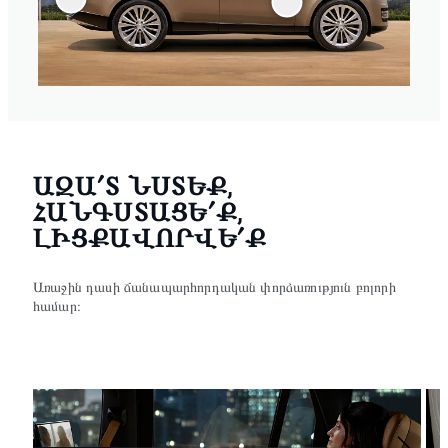
ԱԶԱ՛Տ ՆՍՏԵՔ,
ՀԱՆԳՍՏԱՑԵ՛Ք,
ԼԻՑՔԱՎՈՐՎԵ՛Ք
Առաջին դասի ճանապարհորդական փորձառություն բոլորի
համար։