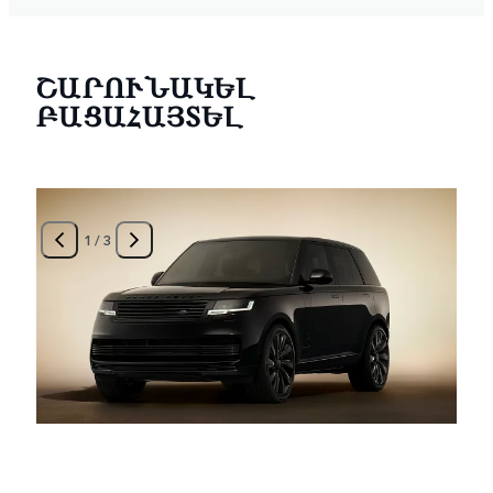
ՇԱՐՈՒՆԱԿԵԼ
ԲԱՑԱՀԱՅՏԵԼ
1
/
3