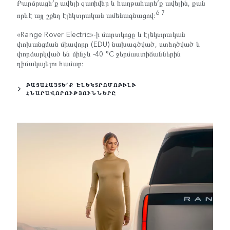
Բարձրացե՛ք ավելի զառիվեր և հաղթահարե՛ք ավելին, քան
6 7
որևէ այլ շքեղ էլեկտրական ամենագնացով։
«Range Rover Electric»-ի մարտկոցը և էլեկտրական
փոխանցման միավորը (EDU) նախագծված, ստեղծված և
փորձարկված են մինչև -40 °C ջերմաստիճաններին
դիմակայելու համար։
ԲԱՑԱՀԱՅՏԵ՛Ք ԷԼԵԿՏՐՈՄՈԲԻԼԻ
ՀՆԱՐԱՎՈՐՈՒԹՅՈՒՆՆԵՐԸ