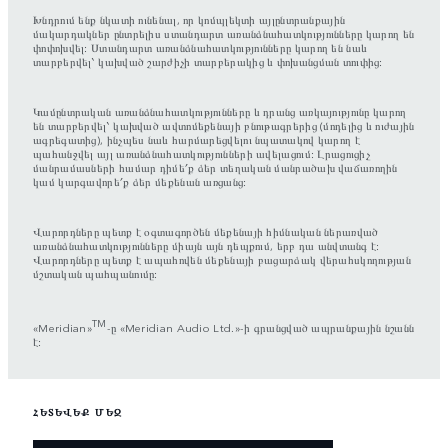
Խնդրում ենք նկատի ունենալ, որ կոմպլեկտի այլընտրանքային
մակարդակներ ընտրելիս ստանդարտ առանձնահատկությունները կարող են
փոփոխվել։ Ստանդարտ առանձնահատկությունները կարող են նաև
տարբերվել՝ կախված շարժիչի տարբերակից և փոխանցման տուփից։
Կամընտրական առանձնահատկությունները և դրանց առկայությունը կարող
են տարբերվել՝ կախված ավտոմեքենայի բնութագրերից (մոդելից և ուժային
ագրեգատից), ինչպես նաև հարմարեցվելու նպատակով կարող է
պահանջվել այլ առանձնահատկությունների ավելացում։ Լրացուցիչ
մանրամասների համար դիմե՛ք ձեր տեղական մանրածախ վաճառողին
կամ կարգավորե՛ք ձեր մեքենան առցանց։
Վարորդները պետք է օգտագործեն մեքենայի հիմնական ներառված
առանձնահատկությունները միայն այն դեպքում, երբ դա անվտանգ է։
Վարորդները պետք է ապահովեն մեքենայի բացարձակ վերահսկողության
մշտական պահպանումը։
TM
«Meridian»
-ը «Meridian Audio Ltd.»-ի գրանցված ապրանքային նշանն
է։
ՀԵՏԵՎԵՔ ՄԵԶ