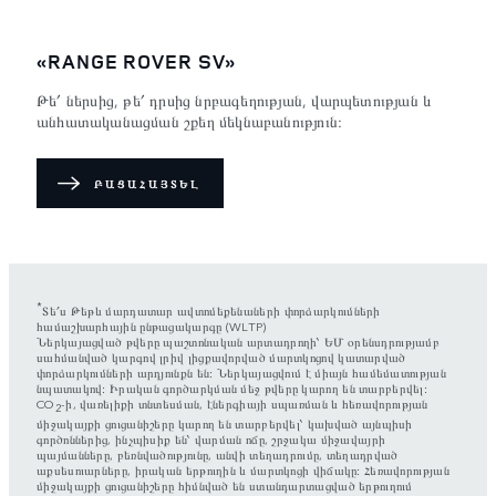
«RANGE ROVER SV»
Թե՛ ներսից, թե՛ դրսից նրբագեղության, վարպետության և
անհատականացման շքեղ մեկնաբանություն։
ԲԱՑԱՀԱՅՏԵԼ
*
Տե՛ս Թեթև մարդատար ավտոմեքենաների փորձարկումների
համաշխարհային ընթացակարգը (WLTP)
Ներկայացված թվերը պաշտոնական արտադրողի՝ ԵՄ օրենսդրությամբ
սահմանված կարգով լրիվ լիցքավորված մարտկոցով կատարված
փորձարկումների արդյունքն են։ Ներկայացվում է միայն համեմատության
նպատակով։ Իրական գործարկման մեջ թվերը կարող են տարբերվել։
CO
-ի, վառելիքի տնտեսման, էներգիայի սպառման և հեռավորության
2
միջակայքի ցուցանիշերը կարող են տարբերվել՝ կախված այնպիսի
գործոններից, ինչպիսիք են՝ վարման ոճը, շրջակա միջավայրի
պայմանները, բեռնվածությունը, անվի տեղադրումը, տեղադրված
աքսեսուարները, իրական երթուղին և մարտկոցի վիճակը։ Հեռավորության
միջակայքի ցուցանիշերը հիմնված են ստանդարտացված երթուղում