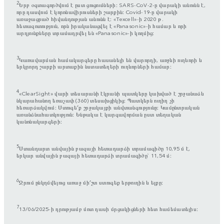
2
Երբ օգտագործվում է ըստ ցուցումների։ SARS-CoV-2-ը վարակի անունն է,
որը դասվում է կորոնավիրուսների շարքին։ Covid-19-ը վարակի
առաջացրած հիվանդության անունն է։ «Texcell»-ի 2020 թ․
հետազոտություն, որն իրականացվել է «Panasonic»-ի համար և որի
արդյունքները տրամադրվել են «Panasonic»-ի կողմից։
3
Կառավարման համակարգերը հասանելի են վարորդի, առջևի ուղևորի և
երկրորդ շարքի արտաքին նստատեղերի ուղևորների համար։
4
«ClearSight» վարի տեսարանի էկրանի պատկերը կախված է շրջանաձև
նկարահանող եռաչափ (360) տեսախցիկից։ Պատկերն ուղիղ չի
հեռարձակվում։ Ստուգե՛ք շրջակայքի անվտանգությունը։ Կամընտրական
առանձնահատկություն։ Ենթակա է կարգավորման ըստ տեղական
կանոնակարգերի։
5
Ստանդարտ անվային բազայի հետադարձի տրամագիծը 10,95 մ է,
երկար անվային բազայի հետադարձի տրամագիծը` 11,54 մ։
6
Ջրում ընկղմվելուց առաջ մի՛շտ ստուգեք երթուղին և ելքը։
7
13/06/2025-ի դրությամբ մոտ դասի մրցակիցների հետ համեմատելիս։