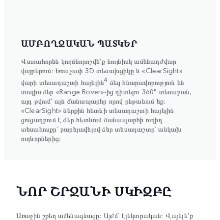
ԱԾ
ԱՄԲՈՂՋԱԿԱՆ ՊԱՏԿԵՐ
ՈՐ
ումն
Վստահորեն կողմնորոշվե՛ք նույնիսկ ամենադժվար
Ընտր
ւյմ
վայրերում։ Եռաչափ 3D տեսախցիկը և «ClearSight»
դինա
մով
Terr
4
վարի տեսադաշտի հայելին
ձեզ հնարավորություն են
 ձեր
պայմ
տալիս ձեր «Range Rover»-ից դիտելու 360° տեսարան,
արձա
այդ թվում՝ այն ճանապարհը որով ընթանում եք։
էլեկտ
«ClearSight» ներքին հետևի տեսադաշտի հայելին
ամու
ցուցադրում է ձեր հետևում ճանապարհի ուղիղ
ավելի
տեսահոսքը` բարելավելով ձեր տեսադաշտը` անկախ
առանց
ուղևորներից։
ՆՈՐ ՇՐՋԱՆԻ ՍԿԻԶԲԸ
Առաջին շքեղ ամենագնացը։ Այժմ` էլեկտրական։ Վայելե՛ք