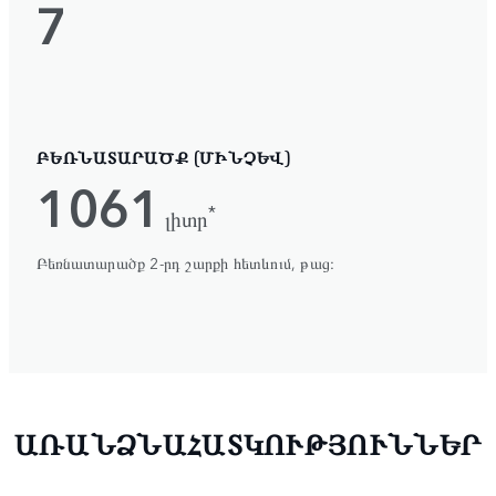
7
ԲԵՌՆԱՏԱՐԱԾՔ (ՄԻՆՉԵՎ)
1061
*
լիտր
Բեռնատարածք 2-րդ շարքի հետևում, թաց։
ԱՌԱՆՁՆԱՀԱՏԿՈՒԹՅՈՒՆՆԵՐ