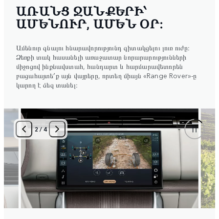
ԱՌԱՆՑ ՋԱՆՔԵՐԻ՝
ԱՄԵՆՈՒՐ, ԱՄԵՆ ՕՐ։
Ամենուր գնալու հնարավորությունդ գիտակցելու լուռ ուժը։
Ձեռքի տակ հասանելի առաջատար նորարարությունների
միջոցով ինքնավստահ, հանդարտ և հարմարավետորեն
բացահայտե՛ք այն վայրերը, որտեղ միայն «Range Rover»-ը
կարող է ձեզ տանել։
2
/
4