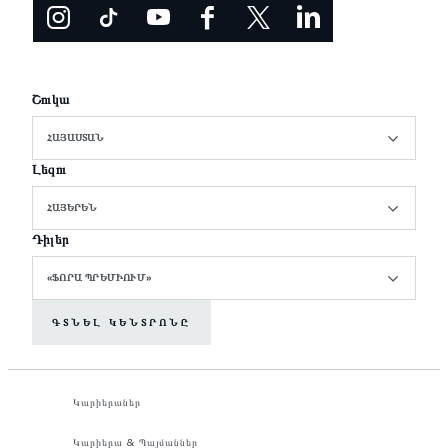
Շուկա
ՀԱՅԱՍՏԱՆ
Լեզու
ՀԱՅԵՐԵՆ
Դիլեր
«ՖՈՐԱ ՊՐԵՄԻՈՒՄ»
ԳՏՆԵԼ ԿԵՆՏՐՈՆԸ
Կարիերաներ
Կարիերա & Պայմաններ