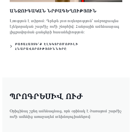
ԱՆԶՈՒԳԱԿԱՆ ՆՐԲԱԳԵՂՈՒԹՅՈՒՆ
Լռություն է տիրում։ Գրեթե լուռ ուղևորություն՝ ամբողջապես
էլեկտրական շարժիչ ուժի շնորհիվ։ Հանրային ամենաարագ
լիցքավորման ցանցերի հասանելիություն։
ԲԱՑԱՀԱՅՏԵ՛Ք ԷԼԵԿՏՐՈՄՈԲԻԼԻ
ՀՆԱՐԱՎՈՐՈՒԹՅՈՒՆՆԵՐԸ
ՊՐՈԳՐԵՍԻՎ ՈՒԺ
Օրիգինալ շքեղ ամենագնաց, որն օրինակ է ծառայում շարժիչ
ուժի ամենից առաջադեմ տեխնոլոգիաներով։