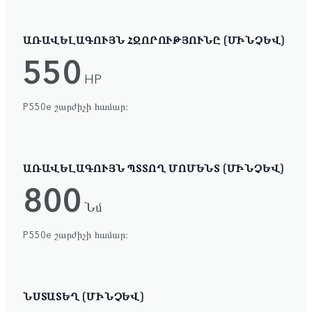
ԱՌԱՎԵԼԱԳՈՒՅՆ ՀԶՈՐՈՒԹՅՈՒՆԸ (ՄԻՆՉԵՎ)
550
HP
P550e շարժիչի համար։
ԱՌԱՎԵԼԱԳՈՒՅՆ ՊՏՏՈՂ ՄՈՄԵՆՏ (ՄԻՆՉԵՎ)
800
Նմ
P550e շարժիչի համար։
ՆՍՏԱՏԵՂ (ՄԻՆՉԵՎ)