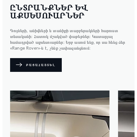
ԸՆՏՐԱՆՔՆԵՐ ԵՎ
ԱՔՍԵՍՈՒԱՐՆԵՐ
Գույների, անիվների և տանիքի տարբերակների հարուստ
տեսականի։ Հատուկ մշակված փաթեթներ։ Կատարյալ
համադրված աքսեսուարներ։ Երբ ասում ենք, որ սա հենց ձեր
«Range Rover»-ն է, չենք չափազանցնում։
ԲԱՑԱՀԱՅՏԵԼ