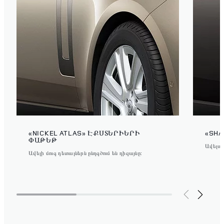
«NICKEL ATLAS» ԷՔՍՏԵՐԻԵՐԻ
«SH
ՓԱԹԵԹ
Ավելաց
Ավելի մուգ դետալներն ընդգծում են դիզայնը։