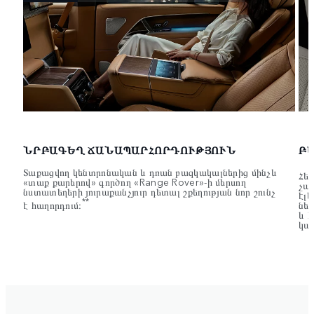
ՆՐԲԱԳԵՂ ՃԱՆԱՊԱՐՀՈՐԴՈՒԹՅՈՒՆ
Բ
Տաքացվող կենտրոնական և դռան բազկակալներից մինչև
Հե
«տաք քարերով» գործող «Range Rover»-ի մերսող
չա
նստատեղերի յուրաքանչյուր դետալ շքեղության նոր շունչ
էլ
**
է հաղորդում։
նե
և 
կա