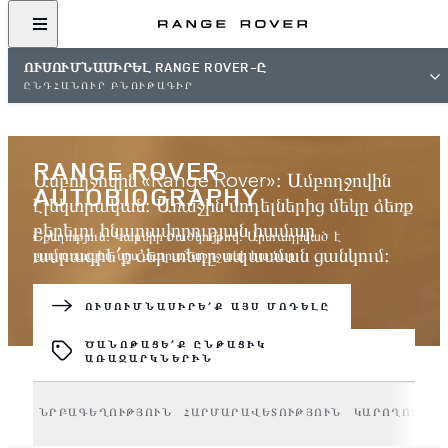
ՈՒՍՈՒՄՆԱՍԻՐԵԼ RANGE ROVER-Ը
ԸՆԴՀԱՆՈՒՐ ԲՆՈՒԹԱԳԻՐ
RANGE ROVER
Ամբողջովին «Range Rover»։ Ամբողջովին
AUTOBIOGRAPHY
էլեկտրական։ Առաջին մոդելներից մեկը ձեռք
բերելու հնարավորության համար
Շքեղություն։ Կարմիր ծածկույթով։ Արտադրված է
ամրագրե՛ք ձեր տեղը սպասման ցանկում։
բացառապես այս տարածաշրջանի համար:
ՄԻԱՑԵ՛Ք ՍՊԱՍՄԱՆ ՑԱՆԿԻՆ
ՈՒՍՈՒՄՆԱՍԻՐԵ՛Ք ԱՅՍ ՄՈԴԵԼԸ
ԾԱՆՈԹԱՑԵ՛Ք ԸՆԹԱՑԻԿ
ԱՌԱՋԱՐԿՆԵՐԻՆ
ՆՐԲԱԳԵՂՈՒԹՅՈՒՆ
ՀԱՐՄԱՐԱՎԵՏՈՒԹՅՈՒՆ
ԿԱՐՈՂՈՒԹՅՈ