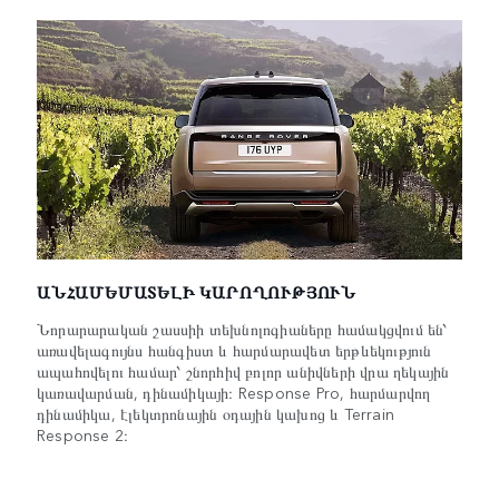
ԱՆՀԱՄԵՄԱՏԵԼԻ ԿԱՐՈՂՈՒԹՅՈՒՆ
Նորարարական շասսիի տեխնոլոգիաները համակցվում են՝
առավելագույնս հանգիստ և հարմարավետ երթևեկություն
ապահովելու համար՝ շնորհիվ բոլոր անիվների վրա ղեկային
կառավարման, դինամիկայի։ Response Pro, հարմարվող
դինամիկա, էլեկտրոնային օդային կախոց և Terrain
Response 2։