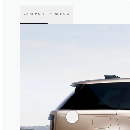
ԷՔՍՏԵՐԻԵՐ
ԻՆՏԵՐԻԵՐ