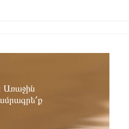
։ Առաջին
 ամրագրե՛ք