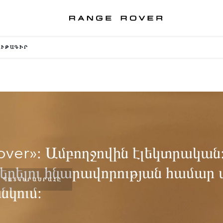
ՈՒԹԱԳԻՐ
over»։ Ամբողջովին էլեկտրական
 բերելու հնարավորության համար
 ՊԱՏԿԵՐԱՍՐԱՀԸ
նկում։