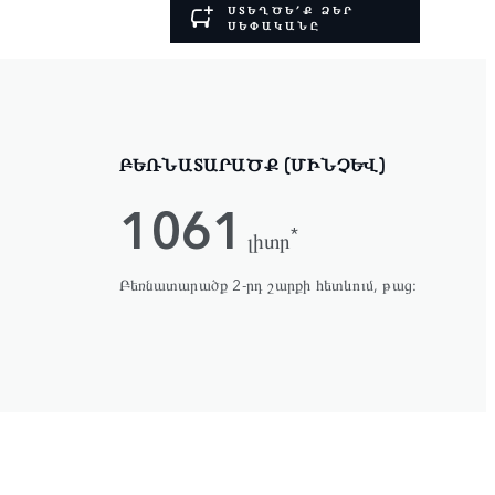
ՍՏԵՂԾԵ՛Ք ՁԵՐ
ՍԵՓԱԿԱՆԸ
ԲԵՌՆԱՏԱՐԱԾՔ (ՄԻՆՉԵՎ)
1061
*
լիտր
Բեռնատարածք 2-րդ շարքի հետևում, թաց։