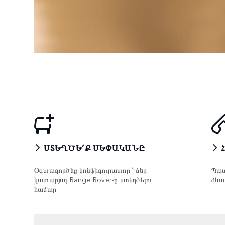
ՍՏԵՂԾԵ՛Ք ՍԵՓԱԿԱՆԸ
Օգտագործեք կոնֆիգուրատոր ՝ ձեր
Պատ
կատարյալ Range Rover-ը ստեղծելու
ձևա
համար