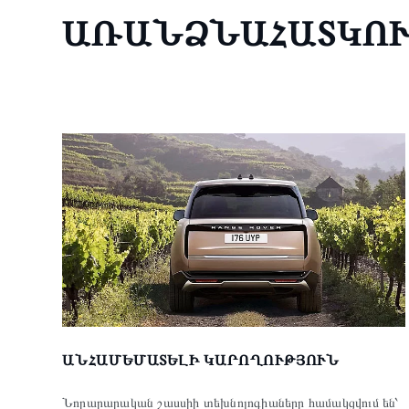
ԱՌԱՆՁՆԱՀԱՏԿՈ
ԱՆՀԱՄԵՄԱՏԵԼԻ ԿԱՐՈՂՈՒԹՅՈՒՆ
Նորարարական շասսիի տեխնոլոգիաները համակցվում են՝