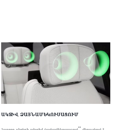
ԱԿՏԻՎ ՁԱՅՆԱՄԵԿՈՒՍԱՑՈՒՄ
**
Հաջորդ սերնդի ակտիվ ձայնամեկուսացում
վերացնում է