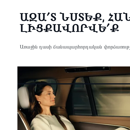
ԱԶԱ՛Տ ՆՍՏԵՔ, ՀԱ
ԼԻՑՔԱՎՈՐՎԵ՛Ք
Առաջին դասի ճանապարհորդական փորձառությո