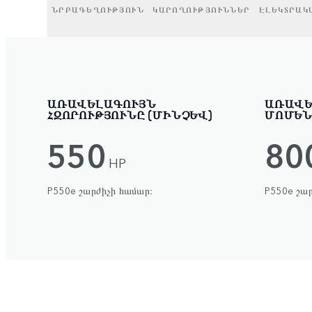
ՆՐԲԱԳԵՂՈՒԹՅՈՒՆ
ԿԱՐՈՂՈՒԹՅՈՒՆՆԵՐ
ԷԼԵԿՏՐԱԿ
ԱՌԱՎԵԼԱԳՈՒՅՆ
ԱՌԱՎԵ
ՀԶՈՐՈՒԹՅՈՒՆԸ (ՄԻՆՉԵՎ)
ՄՈՄԵՆ
550
80
HP
P550e շարժիչի համար։
P550e շար