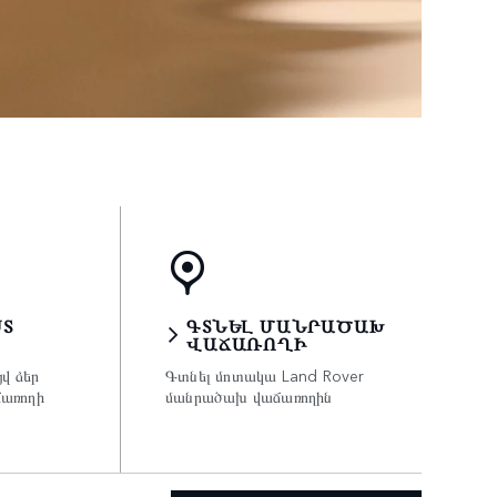
Տ
ԳՏՆԵԼ ՄԱՆՐԱԾԱԽ
ՎԱՃԱՌՈՂԻ
վ ձեր
Գտնել մոտակա Land Rover
առողի
մանրածախ վաճառողին