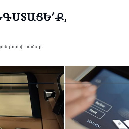
ՆԳՍՏԱՑԵ՛Ք,
ւն բոլորի համար։