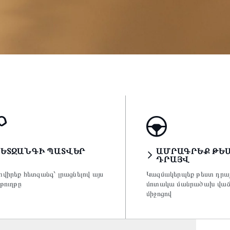
ՀԵՏԶԱՆԳԻ ՊԱՏՎԵՐ
ԱՄՐԱԳՐԵՔ ԹԵՍ
ԴՐԱՅՎ
վիրեք հետզանգ՝ լրացնելով այս
Կազմակերպեք թեստ դրայ
թուղթը
մոտակա մանրածախ վաճ
միջոցով