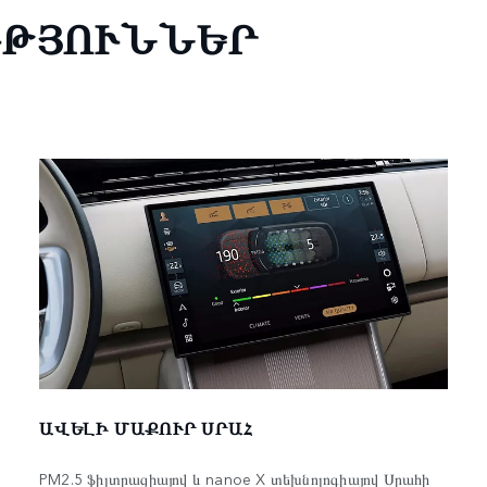
ՒԹՅՈՒՆՆԵՐ
ԱՎԵԼԻ ՄԱՔՈՒՐ ՍՐԱՀ
PM2.5 ֆիլտրացիայով և nanoe X տեխնոլոգիայով Սրահի