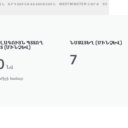
ԱՆ
ԱՐԴՅՈՒՆԱՎԵՏՈՒԹՅՈՒՆ
WESTMINSTER ՇԱՐՔ
SV
ԼԱԳՈՒՅՆ ՊՏՏՈՂ
ՆՍՏԱՏԵՂ (ՄԻՆՉԵՎ)
Տ (ՄԻՆՉԵՎ)
7
0
Նմ
ժիչի համար։