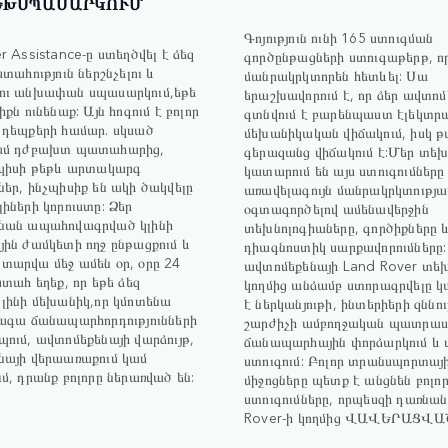
ԵԽՍՊԱՍԱՐԿՈՒՄ
Գոյություն ունի 165 ստուգման
r Assistance-ը ստեղծվել է ձեզ
գործընթացների ստուգաթերթ, ո
տահություն ներշնչելու և
մանրակրկտորեն հետևել: Սա
ու անխափան սպասարկում,եթե
երաշխավորում է, որ ձեր ավտո
քն ունենաք: Այն հոգում է բոլոր
գտնվում է բարենպաստ էլեկտր
 դեպքերի համար. սկսած
մեխանիկական վիճակում, իսկ թ
ամ դժբախտ պատահարից,
գերազանց վիճակում է:Մեր տեխ
նպիսի թեթև արտակարգ
կատարում են այս ստուգումները
եր, ինչպիսիք են ակի ծակվելը
առավելագույն մանրակրկտությա
իների կորուստը: Ձեր
օգտագործելով ամենավերջին
նան ապահովագրված կլինի
տեխնոլոգիաները, գործիքները 
ին ժամկետի ողջ ընթացքում և
դիագնոստիկ սարքավորումներ
արվա մեջ ամեն օր, օրը 24
ավտոմեքենայի Land Rover տե
ստահ եղեք, որ եթե ձեզ
կողմից անձամբ ստորագրվելը 
լինի մեխանիկ,որ կմոտենա
է ներկանյութի, ինտերիերի զննու
տագա ճանապարհորդությունների
շարժիչի ամբողջական պատրաս
ում, ավտոմեքենայի վարձույթ,
ճանապարհային փորձարկում և 
նայի վերաառաքում կամ
ստուգում: Բոլոր տրանսպորտայ
մ, դրանք բոլորը ներառված են:
միջոցները պետք է անցնեն բոլո
ստուգումները, որպեսզի դառնա
Rover-ի կողմից ՎԱՎԵՐԱՑՎԱ