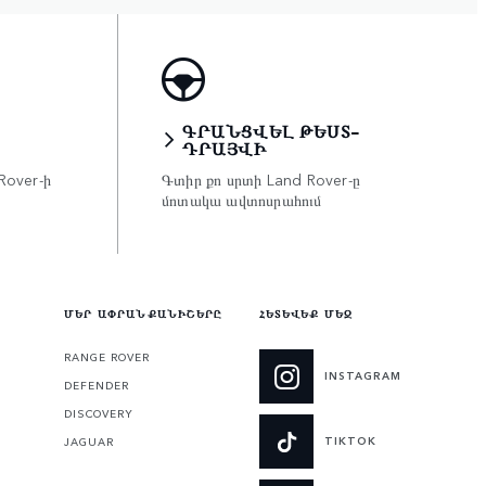
ԳՐԱՆՑՎԵԼ ԹԵՍՏ-
ԴՐԱՅՎԻ
Rover-ի
Գտիր քո սրտի Land Rover-ը
մոտակա ավտոսրահում
ՄԵՐ ԱՓՐԱՆՔԱՆԻՇԵՐԸ
ՀԵՏԵՎԵՔ ՄԵԶ
RANGE ROVER
INSTAGRAM
DEFENDER
DISCOVERY
TIKTOK
JAGUAR