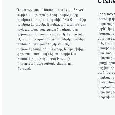
ԱՎՏՈՏ
Նախագծված է հատուկ այն Land Rover-
Land Rove
ների համար, որոնք հինգ տարեկանից
լիարժեք վս
պակաս են և գնման պահին 145,000 կմ-ից
ապահովել
պակաս են անցել: Ցանկացած պահանջվող
երբևէ կարի
աշխատանք, կատարվում է միայն մեր
հնարավոր
վերապատրաստված տեխնիկների կողմից:
վթարից կ
Ոչ ավել, ոչ պակաս: Բողոք ներկայացնելու
մինչև այ
սահմանափակումներ չկան՝ մինչև
իրավիճակն
ավտոմեքենայի գնման գինը, և Երաշխիքը
կամ բանալ
գործում է առնվազն երկու տարի: Սա
ավտոմեքե
հասանելի է միայն Land Rover-ի
երաշխիքայ
լիազորված մանրածախ վաճառողի
կաշխատի տ
միջոցով:
ժամ: Եվ վ
հարկավոր 
տուն, հե
կազմակերպ
ավտոմեքե
տեղավորու