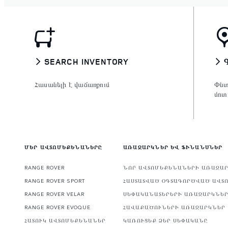
SEARCH INVENTORY
Հասանելի է վաճառքում
Փնտ
մոտ
ՄԵՐ ԱՎՏՈՄԵՔԵՆԱՆԵՐԸ
ԱՌԱՋԱՐԿՆԵՐ ԵՎ ՖԻՆԱՆՍՆԵՐ
RANGE ROVER
ՆՈՐ ԱՎՏՈՄԵՔԵՆԱՆԵՐԻ ԱՌԱՋԱ
RANGE ROVER SPORT
ՀԱՍՏԱՏՎԱԾ ՕԳՏԱԳՈՐԾՎԱԾ ԱՎՏ
RANGE ROVER VELAR
ՍԵՓԱԿԱՆԱՏԵՐԵՐԻ ԱՌԱՋԱՐԿՆԵ
RANGE ROVER EVOQUE
ՀԱՎԱՔԱԾՈՒՆԵՐԻ ԱՌԱՋԱՐԿՆԵՐ
ՀԱՏՈՒԿ ԱՎՏՈՄԵՔԵՆԱՆԵՐ
ԿԱՌՈՒՑԵՔ ՁԵՐ ՍԵՓԱԿԱՆԸ