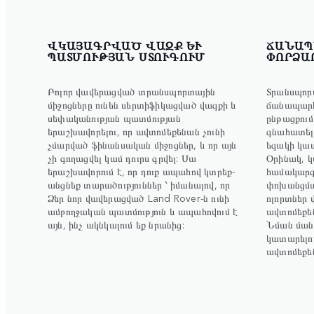
ՎԿԱՅԱԳՐՎԱԾ ՎԱԶՔ ԵՒ Պ
ՃԱՆԱՊ
ԱՏՄՈՒԹՅԱՆ ՍՏՈՒԳՈՒՄ
ՓՈՐՁԱ
Բոլոր վավերացված տրանսպորտային
Տրանսպորտ
միջոցները ունեն սերտիֆիկացված վազքի և
ճանապարհ
սեփականության պատմության
ընթացքում
երաշխավորելու, որ ավտոմեքենան չունի
գնահատել 
չմարված ֆինանսական միջոցներ, և որ այն
եզակի կա
չի գողացվել կամ դուրս գրվել: Սա
Օրինակ, կ
երաշխավորում է, որ դուք ապահով կտրեք-
համակարգ
անցնեք տարածություններ ՝ իմանալով, որ
փոխանցման
Ձեր նոր վավերացված Land Rover-ն ունի
ոլորտներ 
ամբողջական պատմություն և ապահովում է
ավտոմեքե
այն, ինչ ակնկալում եք նրանից:
Նման ման
կատարել
ավտոմեքեն