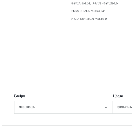
ԳՐԱՆՑՎԵԼ ԹԵՍՏ–ԴՐԱՅՎԻ
ՀԵՏԶԱՆԳԻ ՊԱՏՎԵՐ
ԻՆՁ ՏԵՂՅԱԿ ՊԱՀԵՔ
Շուկա
Լեզու
ՀԱՅԱՍՏԱՆ
ՀԱՅԵՐԵ