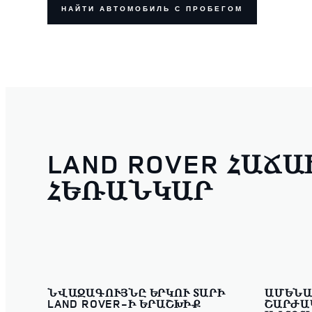
НАЙТИ АВТОМОБИЛЬ С ПРОБЕГОМ
LAND ROVER ՀԱՃ
ՀԵՌԱՆԿԱՐ
ՆՎԱԶԱԳՈՒՅՆԸ ԵՐԿՈՒ ՏԱՐԻ
ԱՄԵՆԱՔ
LAND ROVER-Ի ԵՐԱՇԽԻՔ
ՇԱՐԺԱ