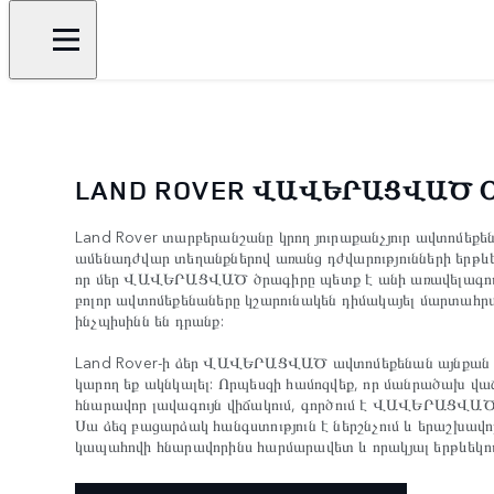
LAND ROVER ՎԱՎԵՐԱՑՎԱԾ
Land Rover տարբերանշանը կրող յուրաքանչյուր ավտոմեք
ամենադժվար տեղանքներով առանց դժվարությունների երթևե
որ մեր ՎԱՎԵՐԱՑՎԱԾ ծրագիրը պետք է անի առավելագույն
բոլոր ավտոմեքենաները կշարունակեն դիմակայել մարտահր
ինչպիսինն են դրանք:
Land Rover-ի ձեր ՎԱՎԵՐԱՑՎԱԾ ավտոմեքենան այնքան ա
կարող եք ակնկալել: Որպեսզի համոզվեք, որ մանրածախ վաճ
հնարավոր լավագույն վիճակում, գործում է ՎԱՎԵՐԱՑՎԱԾ 
Սա ձեզ բացարձակ հանգստություն է ներշնչում և երաշխավո
կապահովի հնարավորինս հարմարավետ և որակյալ երթևեկութ