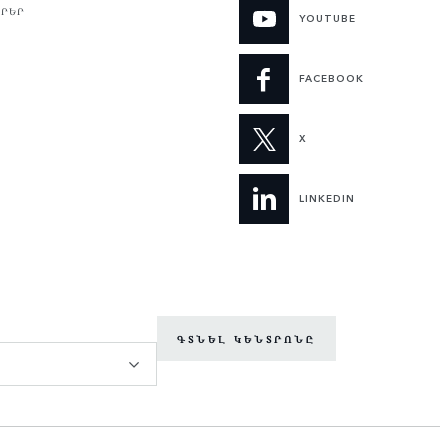
ԳՐԵՐ
YOUTUBE
FACEBOOK
X
LINKEDIN
ԳՏՆԵԼ ԿԵՆՏՐՈՆԸ