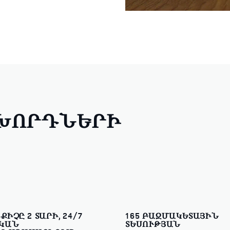
ԱԽՈՐԴՆԵՐԻ
ԻՉԸ 2 ՏԱՐԻ, 24/7
165 ԲԱԶՄԱԿԵՏԱՅԻՆ
ԿԱՆ
ՏԵՍՈՒԹՅԱՆ