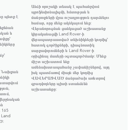
Անձի որոշակի տեսակ է պահանջվում
պրոֆեսիոնալիզմի, հմտության և
րը պետք է
մանրուքների վրա ուշադրություն դարձնելու
համար, որը մենք ակնկալում ենք:
մեքենան
Վերանորոգման ցանկացած աշխատանք
ական և
կիրականացվի Land Rover-ի
ափքը՝
վերապատրաստված տեխնիկների կողմից՝
նիկները
հատուկ գործիքների, դիագնոստիկ
սարքավորումների և Land Rover-ի
մբ՝
օրիգինալ մասերի օգտագործմամբ: Մենք
միշտ աշխատում ենք
և
ամենախստապահանջ չափանիշներով, այդ
ը: Նախքան
իսկ պատճառով միայն մեր կողմից
խնիկի
ՎԱՎԵՐԱՑՎԱԾ մանրածախ առևտրով
կատարվում
զբաղվողները պիտի ստանձնեն
թյուն,
աշխատանքը:
տում,
վերջնական
ին
ր 165
ն Land
Ծ: