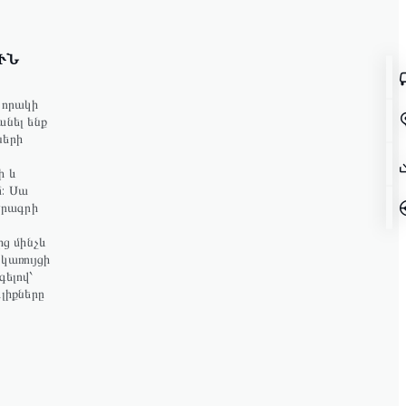
ՒՆ
որակի
անել ենք
ների
ի և
մ: Սա
րագրի
ից մինչև
կառույցի
գելով՝
լիքները