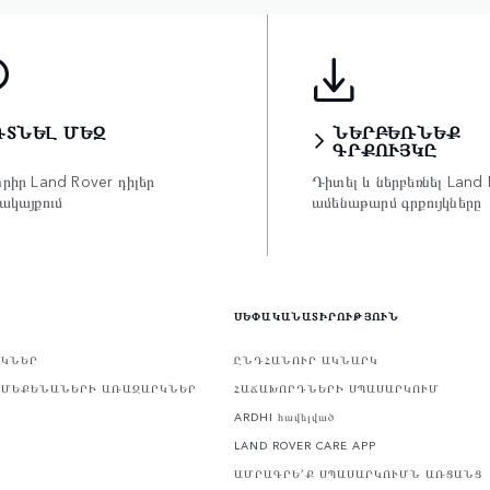
ԳՏՆԵԼ ՄԵԶ
ՆԵՐԲԵՌՆԵՔ
ԳՐՔՈՒՅԿԸ
րիր Land Rover դիլեր
Դիտել և ներբեռնել Land 
ակայքում
ամենաթարմ գրքույկները
ՍԵՓԱԿԱՆԱՏԻՐՈՒԹՅՈՒՆ
ՐԿՆԵՐ
ԸՆԴՀԱՆՈՒՐ ԱԿՆԱՐԿ
ՈՄԵՔԵՆԱՆԵՐԻ ԱՌԱՋԱՐԿՆԵՐ
ՀԱՃԱԽՈՐԴՆԵՐԻ ՍՊԱՍԱՐԿՈՒՄ
Ր
ARDHI հավելված
LAND ROVER CARE APP
ԱՄՐԱԳՐԵ՛Ք ՍՊԱՍԱՐԿՈՒՄՆ ԱՌՑԱՆՑ