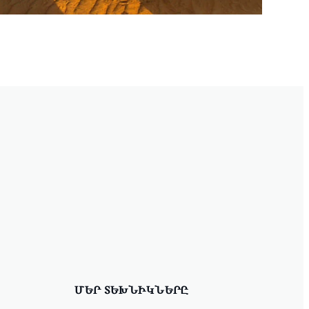
ՄԵՐ ՏԵԽՆԻԿՆԵՐԸ