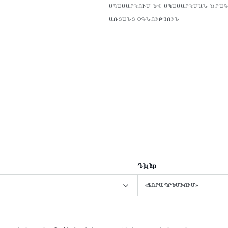
ՍՊԱՍԱՐԿՈՒՄ ԵՎ ՍՊԱՍԱՐԿՄԱՆ ԾՐԱ
ԱՌՑԱՆՑ ՕԳՆՈՒԹՅՈՒՆ
Դիլեր
Ն
«ՖՈՐԱ ՊՐԵՄԻՈՒՄ»