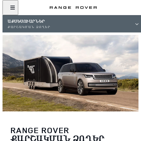
ԱՔՍԵՍՈՒԱՐՆԵՐ
ՔԱՐՇԱԿՄԱՆ ՁՈՂԵՐ
RANGE ROVER
ՔԱՐՇԱԿՄԱՆ ՁՈՂԵՐ