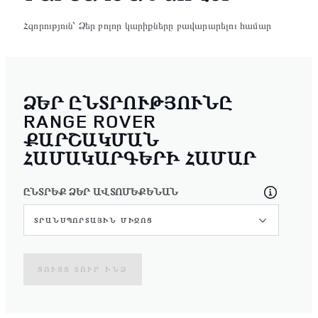
Հզորություն՝ Ձեր բոլոր կարիքները բավարարելու համար
ՁԵՐ ԸՆՏՐՈՒԹՅՈՒՆԸ
RANGE ROVER
ՔԱՐՇԱԿՄԱՆ
ՀԱՄԱԿԱՐԳԵՐԻ ՀԱՄԱՐ
ԸՆՏՐԵՔ ՁԵՐ ԱՎՏՈՄԵՔԵՆԱՆ
ՏՐԱՆՍՊՈՐՏԱՅԻՆ ՄԻՋՈՑ
ՑՈՒՅՑ ՏՈՒՐ ԻՆՁ