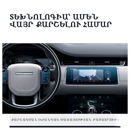
ՏԵԽՆՈԼՈԳԻԱ՝ ԱՄԵՆ
ՎԱՅՐ ՔԱՐՇԵԼՈՒ ՀԱՄԱՐ
ՔԱՐՇԱԿՄԱՆ ՕԺԱՆԴԱԿ ԾԱՌԱՅՈՒԹՅԱՆ ԲԱՑԱՏՐՈՒԹՅՈՒՆ