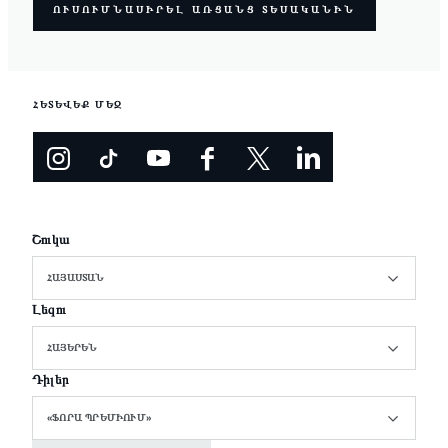
ՈՒՍՈՒՄՆԱՍԻՐԵԼ ԱՌՑԱՆՑ ՏԵՍԱԿԱՆԻՆ
ՀԵՏԵՎԵՔ ՄԵԶ
Շուկա
ՀԱՅԱՍՏԱՆ
Լեզու
ՀԱՅԵՐԵՆ
Դիլեր
«ՖՈՐԱ ՊՐԵՄԻՈՒՄ»