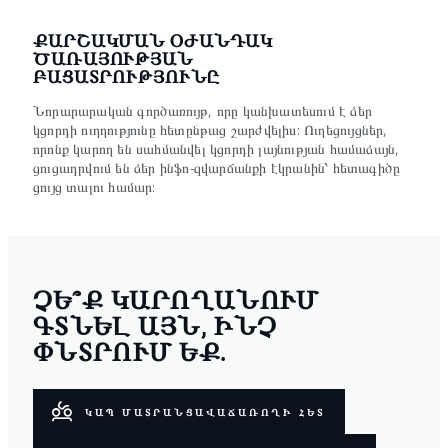
ՔԱՐՇԱԿՄԱՆ ՕԺԱՆԴԱԿ
ԾԱՌԱՅՈՒԹՅԱՆ
ԲԱՑԱՏՐՈՒԹՅՈՒՆԸ
Նորարարական գործառույթ, որը կանխատեսում է ձեր
կցորդի ուղղությունը հետընթաց շարժվելիս: Ուղեցույցներ,
որոնք կարող են սահմանվել կցորդի լայնության համաձայն,
ցուցադրվում են ձեր ինֆո-զվարճանքի էկրանին՝ հետագիծը
ցույց տալու համար:
ՉԵ՞Ք ԿԱՐՈՂԱՆՈՒՄ
ԳՏՆԵԼ ԱՅՆ, ԻՆՉ
ՓՆՏՐՈՒՄ ԵՔ.
ԿԱՊ ՄԱՏՐԱՆՑԱՎԱՃԱՌՈՂԻ ՀԵՏ