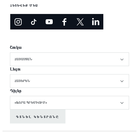
ՀԵՏԵՎԵՔ ՄԵԶ
Շուկա
ՀԱՅԱՍՏԱՆ
Լեզու
ՀԱՅԵՐԵՆ
Դիլեր
«ՖՈՐԱ ՊՐԵՄԻՈՒՄ»
ԳՏՆԵԼ ԿԵՆՏՐՈՆԸ