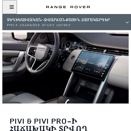
ՏԵՂԵԿԱՏՎԱԿԱՆ-ԶՎԱՐՃԱՆՔԱՅԻՆ ՀԱՄԱԿԱՐԳԵՐ
PIVI-Ի ՀԱՃԱԽԱԿԻ ՏՐՎՈՂ ՀԱՐՑԵՐ
PIVI & PIVI PRO-Ի
ՀԱՃԱԽԱԿԻ ՏՐՎՈՂ