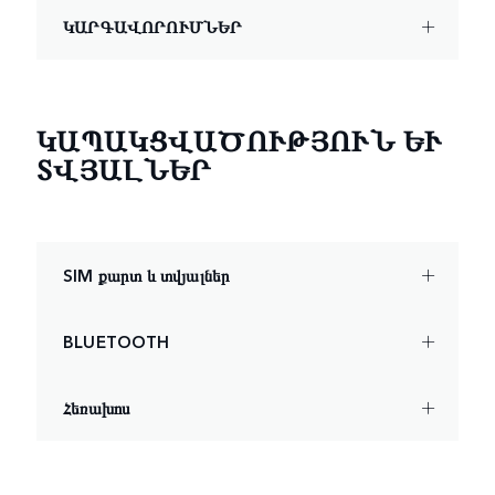
ԿԱՐԳԱՎՈՐՈՒՄՆԵՐ
ԿԱՊԱԿՑՎԱԾՈՒԹՅՈՒՆ ԵՒ Տ
ՎՅԱԼՆԵՐ
SIM քարտ և տվյալներ
BLUETOOTH
Հեռախոս