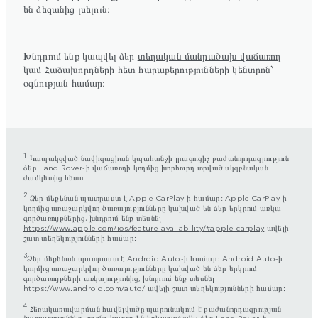
են ձեզանից լսելուն։
Խնդրում ենք կապվել ձեր
տեղական մանրածախ վաճառող
կամ Հաճախորդների հետ հարաբերությունների կենտրոն՝
օգնության համար։
1
Կապակցված նավիգացիան կպահանջի լրացուցիչ բաժանորդագրություն
ձեր Land Rover-ի վաճառողի կողմից խորհուրդ տրված սկզբնական
ժամկետից հետո:
2
Ձեր մեքենան պատրաստ է Apple CarPlay-ի համար: Apple CarPlay-ի
կողմից առաջարկվող ծառայությունները կախված են ձեր երկրում առկա
գործառույթներից, խնդրում ենք տեսնել
https://www.apple.com/ios/feature-availability/#apple-carplay
ավելի
շատ տեղեկությունների համար։
3
Ձեր մեքենան պատրաստ է Android Auto-ի համար: Android Auto-ի
կողմից առաջարկվող ծառայությունները կախված են ձեր երկրում
գործառույթների առկայությունից, խնդրում ենք տեսնել
https://www.android.com/auto/
ավելի շատ տեղեկությունների համար։
4
Հեռակառավարման հավելվածը պարունակում է բաժանորդագրության
ծառայություններ, որոնք կարող են երկարաձգվել ձեր Land Rover-ի