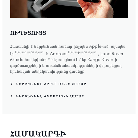
ՈՒՂԵՑՈՒՅՑ
Հասանելի է ներբեռնման համար ինչպես Apple-ում, այնպես
Առևտրային նշան
Առևտրային նշան
էլ
և Android
, Land Rover
iGuide հավելվածը * հեշտացնում է ձեր Range Rover-ի
գործառույթների և առանձնահատկությունների վերաբերյալ
հիմնական տեղեկատվությունը գտնելը:
ՆԵՐԲԵՌՆԵԼ APPLE IOS-Ի ՀԱՄԱՐ
ՆԵՐԲԵՌՆԵԼ ANDROID-Ի ՀԱՄԱՐ
ՀԱՄԱԿԱՐԳԻ