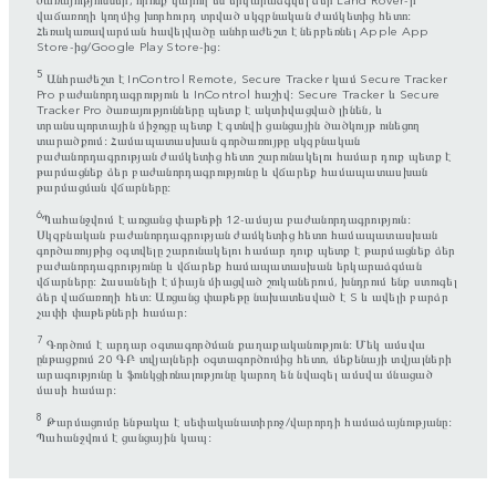
վաճառողի կողմից խորհուրդ տրված սկզբնական ժամկետից հետո:
Հեռակառավարման հավելվածը անհրաժեշտ է ներբեռնել Apple App
Store-ից/Google Play Store-ից:
5
Անհրաժեշտ է InControl Remote, Secure Tracker կամ Secure Tracker
Pro բաժանորդագրություն և InControl հաշիվ: Secure Tracker և Secure
Tracker Pro ծառայությունները պետք է ակտիվացված լինեն, և
տրանսպորտային միջոցը պետք է գտնվի ցանցային ծածկույթ ունեցող
տարածքում: Համապատասխան գործառույթը սկզբնական
բաժանորդագրության ժամկետից հետո շարունակելու համար դուք պետք է
թարմացնեք ձեր բաժանորդագրությունը և վճարեք համապատասխան
թարմացման վճարները:
6
Պահանջվում է առցանց փաթեթի 12-ամսյա բաժանորդագրություն:
Սկզբնական բաժանորդագրության ժամկետից հետո համապատասխան
գործառույթից օգտվելը շարունակելու համար դուք պետք է թարմացնեք ձեր
բաժանորդագրությունը և վճարեք համապատասխան երկարաձգման
վճարները: Հասանելի է միայն միացված շուկաներում, խնդրում ենք ստուգել
ձեր վաճառողի հետ: Առցանց փաթեթը նախատեսված է S և ավելի բարձր
չափի փաթեթների համար:
7
Գործում է արդար օգտագործման քաղաքականություն: Մեկ ամսվա
ընթացքում 20 ԳԲ տվյալների օգտագործումից հետո, մեքենայի տվյալների
արագությունը և ֆունկցիոնալությունը կարող են նվազել ամսվա մնացած
մասի համար:
8
Թարմացումը ենթակա է սեփականատիրոջ/վարորդի համաձայնությանը:
Պահանջվում է ցանցային կապ: