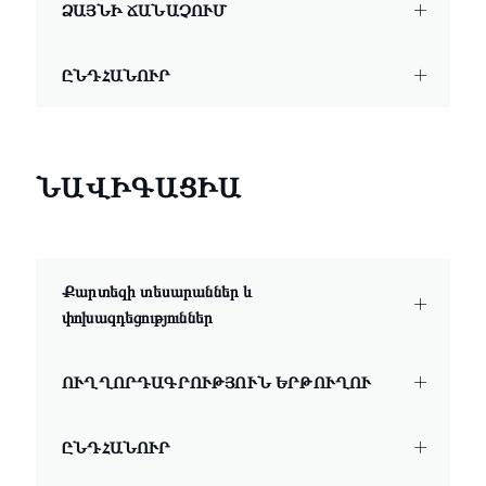
ՁԱՅՆԻ ՃԱՆԱՉՈՒՄ
ԸՆԴՀԱՆՈՒՐ
ՆԱՎԻԳԱՑԻԱ
Քարտեզի տեսարաններ և
փոխազդեցություններ
ՈՒՂՂՈՐԴԱԳՐՈՒԹՅՈՒՆ ԵՐԹՈՒՂՈՒ
ԸՆԴՀԱՆՈՒՐ