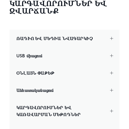
ԿԱՐԳԱՎՈՐՈՒՄՆԵՐ ԵՎ
ԶՎԱՐՃԱՆՔ
ՌԱԴԻՈ ԵՎ ՄԵԴԻԱ ՆՎԱԳԱՐԿԻՉ
USB միացում
ՕՆԼԱՅՆ ՓԱԹԵԹ
Անհատականացում
ԿԱՐԳԱՎՈՐՈՒՄՆԵՐ ԵՎ
ԿԱՌԱՎԱՐՄԱՆ ՄԵԹՈԴՆԵՐ