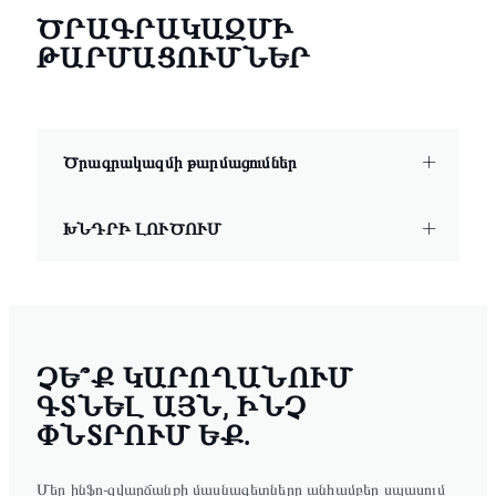
ԾՐԱԳՐԱԿԱԶՄԻ
ԹԱՐՄԱՑՈՒՄՆԵՐ
Ծրագրակազմի թարմացումներ
ԽՆԴՐԻ ԼՈՒԾՈՒՄ
ՉԵ՞Ք ԿԱՐՈՂԱՆՈՒՄ
ԳՏՆԵԼ ԱՅՆ, ԻՆՉ
ՓՆՏՐՈՒՄ ԵՔ.
Մեր ինֆո-զվարճանքի մասնագետները անհամբեր սպասում