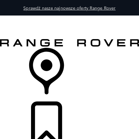
Sprawdź nasze najnowsze oferty Range Rover
MODELE
DLA WŁAŚCICIELI
ODKRYJ
SKLEP
LISTA DEALERÓW