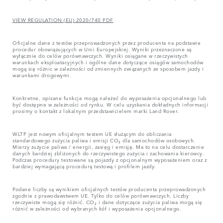
VIEW REGULATION (EU) 2020/740 PDF
Oficjalne dane z testów przeprowadzonych przez producenta na podstawie
procedur obowiązujących w Unii Europejskiej. Wyniki przeznaczone są
wyłącznie do celów porównawczych. Wyniki osiągane w rzeczywistych
warunkach eksploatacyjnych i ogólne dane dotyczące osiągów samochodów
mogą się różnic w zależności od zmiennych związanych ze sposobem jazdy i
warunkami drogowymi.
Konkretne, opisane funkcje mogą należeć do wyposażenia opcjonalnego lub
być dostępne w zależności od rynku. W celu uzyskania dokładnych informacji
prosimy o kontakt z lokalnym przedstawicielem marki Land Rover.
WLTP jest nowym oficjalnym testem UE służącym do obliczania
standardowego zużycia paliwa i emisji CO₂ dla samochodów osobowych.
Mierzy zużycie paliwa / energii, zasięg i emisję. Ma to na celu dostarczenie
danych bardziej zbliżonych do rzeczywistego zużycia i zachowania kierowcy.
Podczas procedury testowane są pojazdy z opcjonalnym wyposażeniem oraz z
bardziej wymagającą procedurą testową i profilem jazdy.
Podane liczby są wynikiem oficjalnych testów producenta przeprowadzonych
zgodnie z prawodawstwem UE. Tylko do celów porównawczych. Liczby
rzeczywiste mogą się różnić. CO₂ i dane dotyczące zużycia paliwa mogą się
różnić w zależności od wybranych kół i wyposażenia opcjonalnego.