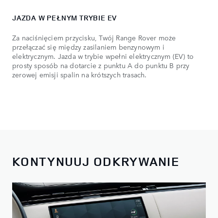
JAZDA W PEŁNYM TRYBIE EV
Za naciśnięciem przycisku, Twój Range Rover może
przełączać się między zasilaniem benzynowym i
elektrycznym. Jazda w trybie wpełni elektrycznym (EV) to
prosty sposób na dotarcie z punktu A do punktu B przy
zerowej emisji spalin na krótszych trasach.
KONTYNUUJ ODKRYWANIE