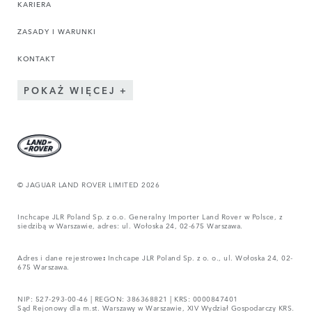
KARIERA
ZASADY I WARUNKI
KONTAKT
POKAŻ WIĘCEJ
© JAGUAR LAND ROVER LIMITED 2026
Inchcape JLR Poland Sp. z o.o. Generalny Importer Land Rover w Polsce, z
siedzibą w Warszawie, adres: ul. Wołoska 24, 02-675 Warszawa.
Adres i dane rejestrowe
:
Inchcape JLR Poland Sp. z o. o., ul. Wołoska 24, 02-
675 Warszawa.
NIP: 527-293-00-46 | REGON: 386368821 | KRS: 0000847401
Sąd Rejonowy dla m.st. Warszawy w Warszawie, XIV Wydział Gospodarczy KRS.