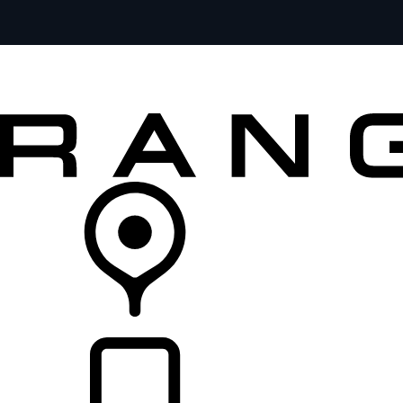
MODELE
DLA WŁAŚCICIELI
ODKRYJ
SKLEP
LISTA DEALERÓW