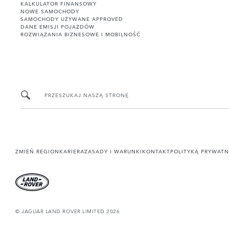
KALKULATOR FINANSOWY
NOWE SAMOCHODY
SAMOCHODY UŻYWANE APPROVED
DANE EMISJI POJAZDÓW
ROZWIĄZANIA BIZNESOWE I MOBILNOŚĆ
PRZESZUKAJ NASZĄ STRONĘ
ZMIEŃ REGION
KARIERA
ZASADY I WARUNKI
KONTAKT
POLITYKĄ PRYWATN
© JAGUAR LAND ROVER LIMITED 2026