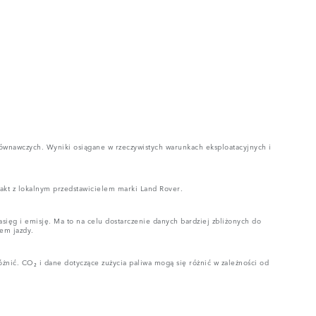
ównawczych. Wyniki osiągane w rzeczywistych warunkach eksploatacyjnych i
akt z lokalnym przedstawicielem marki Land Rover.
sięg i emisję. Ma to na celu dostarczenie danych bardziej zbliżonych do
em jazdy.
nić. CO₂ i dane dotyczące zużycia paliwa mogą się różnić w zależności od