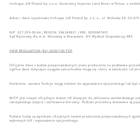
Inchcape JLR Poland Sp. z o.o. Generalny Importer Land Rover w Polsce, z siedzi
Adres i dane rejestrowe
:
Inchcape JLR Poland Sp. z o. o., ul. Wołoska 24, 02-675
NIP: 527-293-00-46 | REGON: 386368821 | KRS: 0000847401
Sąd Rejonowy dla m.st. Warszawy w Warszawie, XIV Wydział Gospodarczy KRS.
VIEW REGULATION (EU) 2020/740 PDF
Oficjalne dane z testów przeprowadzonych przez producenta na podstawie proced
ogólne dane dotyczące osiągów samochodów mogą się różnic w zależności od zm
Konkretne, opisane funkcje mogą należeć do wyposażenia opcjonalnego lub być do
WLTP jest nowym oficjalnym testem UE służącym do obliczania standardowego zużyc
rzeczywistego zużycia i zachowania kierowcy. Podczas procedury testowane są poj
Podane liczby są wynikiem oficjalnych testów producenta przeprowadzonych zgodn
wybranych kół i wyposażenia opcjonalnego.