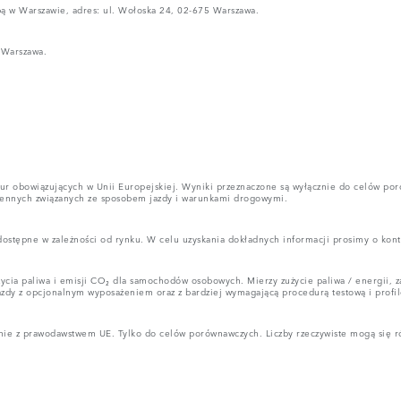
bą w Warszawie, adres: ul. Wołoska 24, 02-675 Warszawa.
 Warszawa.
ur obowiązujących w Unii Europejskiej. Wyniki przeznaczone są wyłącznie do celów por
iennych związanych ze sposobem jazdy i warunkami drogowymi.
stępne w zależności od rynku. W celu uzyskania dokładnych informacji prosimy o kont
ia paliwa i emisji CO₂ dla samochodów osobowych. Mierzy zużycie paliwa / energii, za
azdy z opcjonalnym wyposażeniem oraz z bardziej wymagającą procedurą testową i profil
ie z prawodawstwem UE. Tylko do celów porównawczych. Liczby rzeczywiste mogą się róż