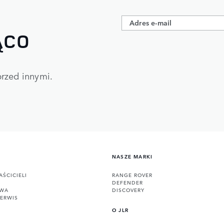
ĄCO
rzed innymi.​
NASZE MARKI
AŚCICIELI
RANGE ROVER
DEFENDER
OWA
DISCOVERY
SERWIS
O JLR