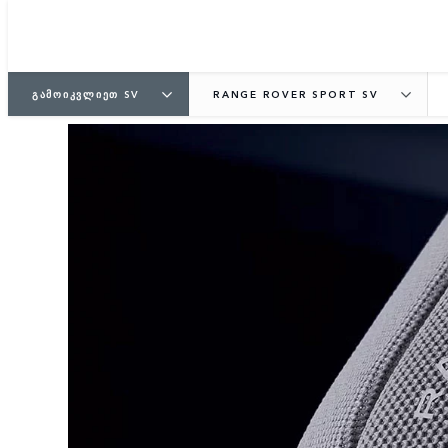
ᲒᲐᲛᲝᲘᲙᲕᲚᲘᲔᲗ SV
RANGE ROVER SPORT SV