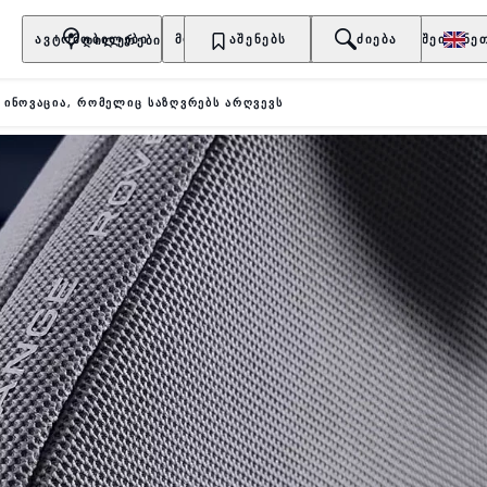
ᲓᲘᲚᲔᲠᲔᲑᲘ
ᲐᲕᲢᲝᲛᲝᲑᲘᲚᲔᲑᲘ
ᲛᲤᲚᲝᲑᲔᲚᲔᲑᲘ
ᲐᲨᲔᲜᲔᲑᲡ
ᲐᲦᲛᲝᲐᲩᲘᲜᲔᲗ
ᲫᲘᲔᲑᲐ
ᲨᲔᲘᲫᲘᲜᲔ
ᲘᲜᲝᲕᲐᲪᲘᲐ, ᲠᲝᲛᲔᲚᲘᲪ ᲡᲐᲖᲦᲕᲠᲔᲑᲡ ᲐᲠᲦᲕᲔᲕᲡ