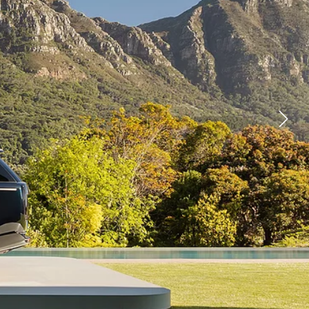
YOUTUBE
FACEBOOK
X
LINKEDIN
ᲛᲝᲕᲐᲭᲠᲘᲡ ᲞᲝᲕᲜᲐ
MOTORS