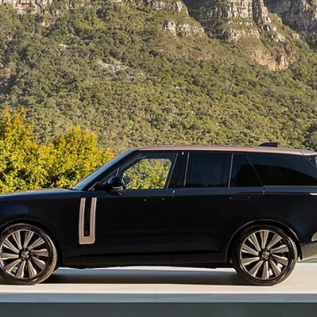
დუქტები
დაჯავშნე სერვისზე ვიზიტი ონლაინ
 დრაივი
სერვისი და მომსახურების გეგმები
ავშირება
დაკავშირებული დახმარება
ორმაცია
ილების
მოვაჭრე
ᲚᲔᲜᲓ ᲠᲝᲕᲔᲠᲘ ᲨᲝᲣᲠᲣᲛᲘ - GT 