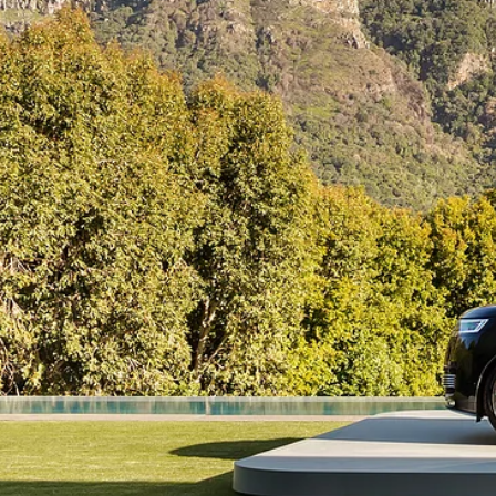
განსაკუთრებული ავტომობილის მართვა
საფინანსო პრო
დაჯავშნეთ ტესტ
მოითხოვეთ დაკ
მომაწოდეთ ინფ
ახალი ავტომობ
ქვეყნები
ენა
ᲯᲝᲠᲯᲘᲐ
ᲥᲐᲠᲗᲣᲚᲘ