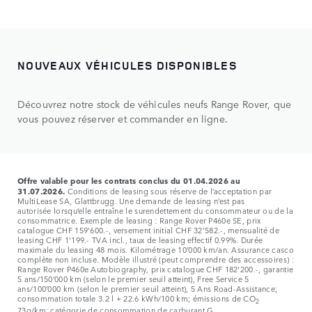
NOUVEAUX VÉHICULES DISPONIBLES
Découvrez notre stock de véhicules neufs Range Rover, que
vous pouvez réserver et commander en ligne.
Offre valable pour les contrats conclus du 01.04.2026 au
31.07.2026.
Conditions de leasing sous réserve de l’acceptation par
MultiLease SA, Glattbrugg. Une demande de leasing n’est pas
autorisée lorsqu’elle entraîne le surendettement du consommateur ou de la
consommatrice. Exemple de leasing : Range Rover P460e SE, prix
catalogue CHF 159'600.-, versement initial CHF 32'582.-, mensualité de
leasing CHF 1'199.- TVA incl., taux de leasing effectif 0.99%. Durée
maximale du leasing 48 mois. Kilométrage 10’000 km/an. Assurance casco
complète non incluse. Modèle illustré (peut comprendre des accessoires) :
Range Rover P460e Autobiography, prix catalogue CHF 182'200.-, garantie
5 ans/150’000 km (selon le premier seuil atteint), Free Service 5
ans/100’000 km (selon le premier seuil atteint), 5 Ans Road-Assistance;
consommation totale 3.2 l + 22.6 kWh/100 km; émissions de CO
2
73g/km; catégorie de consommation de carburant G.