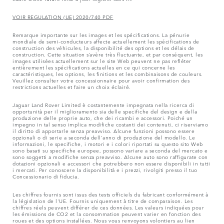
VOIR REGULATION (UE) 2020/740 PDF
Remarque importante sur les images et les spécifications. La pénurie
mondiale de semi-conducteurs affecte actuellement les spécifications de
construction des véhicules, la disponibilité des options et les délais de
construction. Cette situation s’avère très fluctuante, et par conséquent, les
images utilisées actuellement sur le site Web peuvent ne pas refléter
entièrement les spécifications actuelles en ce qui concerne les
caractéristiques, les options, les finitions et les combinaisons de couleurs.
Veuillez consulter votre concessionnaire pour avoir confirmation des
restrictions actuelles et faire un choix éclairé.
Jaguar Land Rover Limited è costantemente impegnata nella ricerca di
opportunità per il miglioramento sia delle specifiche del design e della
produzione delle proprie auto, che dei ricambi e accessori. Poiché un
impegno in tal senso implica modifiche costanti dei contenuti, ci riserviamo
il diritto di apportarle senza preavviso. Alcune funzioni possono essere
opzionali o di serie a seconda dell'anno di produzione del modello. Le
informazioni, le specifiche, i motori e i colori riportati su questo sito Web
sono basati su specifiche europee, possono variare a seconda del mercato e
sono soggetti a modifiche senza preavviso. Alcune auto sono raffigurate con
dotazioni opzionali e accessori che potrebbero non essere disponibili in tutti
i mercati. Per conoscere la disponibilità e i prezzi, rivolgiti presso il tuo
Concessionario di fiducia.
Les chiffres fournis sont issus des tests officiels du fabricant conformément à
la législation de l'UE. Fournis uniquement à titre de comparaison. Les
chiffres réels peuvent différer de ces données. Les valeurs indiquées pour
les émissions de CO2 et la consommation peuvent varier en fonction des
roues et des options installées. Nous vous renvoyons volontiers au lien