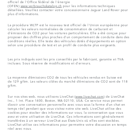
officiel de l'Office fédéral de l'énergie
(OFEN)
www.verbrauchskatalog.ch
pour les informations techniques
détaillées. Veuillez contacter votre concessionnaire Jaguar Land Rover pour
plus d'informations.
La procédure WLTP est le nouveau test officiel de l'Union européenne pour
calculer les valeurs normalisées de consommation de carburant et
d'émissions de CO2 pour les voitures particulières. Elle a été conçue pour
proposer des chiffres plus proches d'un comportement de conduite dans des
conditions réelles. Elle teste des véhicules dotés d'équipements en option
selon une procédure de test et un profil de conduite plus exigeants.
Les prix indiqués sont les prix conseillés par le fabricant, garantie et TVA
incluses. Sous réserve de modifications et d'erreurs.
La moyenne d’émissions CO2 de tous les véhicules vendus en Suisse est
de 129 g/km. Les valeurs cibles du marché d’émissions de CO2 sont de 118
g/km.
Sur nos sites web, nous utilisons LiveChat (
www.livechat.com
) de LiveChat
Inc., 1 Int. Place 1400, Boston, MA 02110, USA. Ce service nous permet
d’avoir une conversation personnelle avec vous sous la forme d’un chat en
temps réel pendant que vous visitez notre site web. LiveChat utilise des
cookies pour stocker des informations sur vous, la conversation que vous
avez et votre utilisation de LiveChat. Ces informations sont généralement
transférées à un serveur LiveChat aux États-Unis où elles sont stockées.
LiveChat utilise ces informations pour permettre votre discussion en temps
réel avec nous.