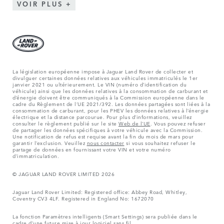
VOIR PLUS
La législation européenne impose à Jaguar Land Rover de collecter et
divulguer certaines données relatives aux véhicules immatriculés le 1er
janvier 2021 ou ultérieurement. Le VIN (numéro d’identification du
véhicule) ainsi que les données relatives à la consommation de carburant et
d’énergie doivent être communiqués à la Commission européenne dans le
cadre du Règlement de l’UE 2021/392. Les données partagées sont liées à la
consommation de carburant, pour les PHEV les données relatives à l’énergie
électrique et la distance parcourue. Pour plus d’informations, veuillez
consulter le règlement publié sur le site
Web de l’UE
. Vous pouvez refuser
de partager les données spécifiques à votre véhicule avec la Commission.
Une notification de refus est requise avant la fin du mois de mars pour
garantir l’exclusion. Veuillez
nous contacter
si vous souhaitez refuser le
partage de données en fournissant votre VIN et votre numéro
d’immatriculation.
© JAGUAR LAND ROVER LIMITED 2026
Jaguar Land Rover Limited: Registered office: Abbey Road, Whitley,
Coventry CV3 4LF. Registered in England No: 1672070
La fonction Paramètres intelligents (Smart Settings) sera publiée dans le
cadre d’une future mise à jour logiciel sans fil.