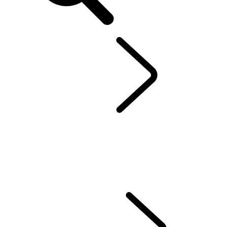
FR
RANGE ROVER
...
OFFRES ACTUELLES
APERÇU
GALERIE
RANGE ROVER SV
RANGE ROVER BESPOKE
MODÈLES
PERSONNALISATION
OFFRES ACTUELLES