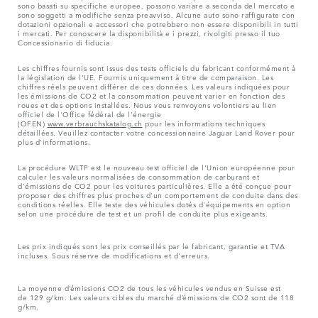
sono basati su specifiche europee, possono variare a seconda del mercato e
sono soggetti a modifiche senza preavviso. Alcune auto sono raffigurate con
dotazioni opzionali e accessori che potrebbero non essere disponibili in tutti
i mercati. Per conoscere la disponibilità e i prezzi, rivolgiti presso il tuo
Concessionario di fiducia.
Les chiffres fournis sont issus des tests officiels du fabricant conformément à
la législation de l'UE. Fournis uniquement à titre de comparaison. Les
chiffres réels peuvent différer de ces données. Les valeurs indiquées pour
les émissions de CO2 et la consommation peuvent varier en fonction des
roues et des options installées. Nous vous renvoyons volontiers au lien
officiel de l'Office fédéral de l'énergie
(OFEN)
www.verbrauchskatalog.ch
pour les informations techniques
détaillées. Veuillez contacter votre concessionnaire Jaguar Land Rover pour
plus d'informations.
La procédure WLTP est le nouveau test officiel de l'Union européenne pour
calculer les valeurs normalisées de consommation de carburant et
d'émissions de CO2 pour les voitures particulières. Elle a été conçue pour
proposer des chiffres plus proches d'un comportement de conduite dans des
conditions réelles. Elle teste des véhicules dotés d'équipements en option
selon une procédure de test et un profil de conduite plus exigeants.
Les prix indiqués sont les prix conseillés par le fabricant, garantie et TVA
incluses. Sous réserve de modifications et d'erreurs.
La moyenne d’émissions CO2 de tous les véhicules vendus en Suisse est
de 129 g/km. Les valeurs cibles du marché d’émissions de CO2 sont de 118
g/km.