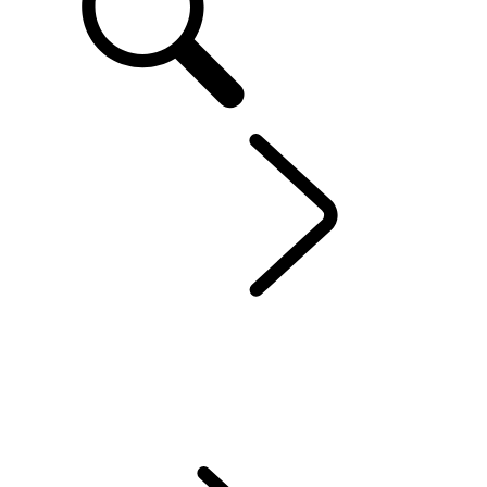
FR
RANGE ROVER
...
MODÈLES
APERÇU
GALERIE
RANGE ROVER SV
RANGE ROVER BESPOKE
MODÈLES
PERSONNALISATION
OFFRES ACTUELLES