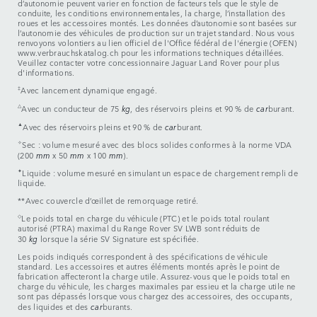
d’autonomie peuvent varier en fonction de facteurs tels que le style de
conduite, les conditions environnementales, la charge, l’installation des
roues et les accessoires montés. Les données d’autonomie sont basées sur
l’autonomie des véhicules de production sur un trajet standard. Nous vous
renvoyons volontiers au lien officiel de l'Office fédéral de l'énergie (OFEN)
www.verbrauchskatalog.ch pour les informations techniques détaillées.
Veuillez contacter votre concessionnaire Jaguar Land Rover pour plus
d'informations.
‡
Avec lancement dynamique engagé.
△
Avec un conducteur de 75
kg
, des réservoirs pleins et 90 % de
car
burant.
▲
Avec des réservoirs pleins et 90 % de
car
burant.
✧
Sec : volume mesuré avec des blocs solides conformes à la norme VDA
(200
mm
x 50
mm
x 100
mm
).
✦
Liquide : volume mesuré en simulant un espace de chargement rempli de
liquide.
**Avec couvercle d’œillet de remorquage retiré.
◇
Le poids total en charge du véhicule (PTC) et le poids total roulant
autorisé (PTRA) maximal du Range Rover SV LWB sont réduits de
30
kg
lorsque la série SV Signature est spécifiée.
Les poids indiqués correspondent à des spécifications de véhicule
standard. Les accessoires et autres éléments montés après le point de
fabrication affecteront la charge utile. Assurez-vous que le poids total en
charge du véhicule, les charges maximales par essieu et la charge utile ne
sont pas dépassés lorsque vous chargez des accessoires, des occupants,
des liquides et des
car
burants.