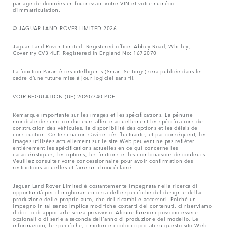
partage de données en fournissant votre VIN et votre numéro
d’immatriculation.
© JAGUAR LAND ROVER LIMITED 2026
Jaguar Land Rover Limited: Registered office: Abbey Road, Whitley,
Coventry CV3 4LF. Registered in England No: 1672070
La fonction Paramètres intelligents (Smart Settings) sera publiée dans le
cadre d’une future mise à jour logiciel sans fil.
VOIR REGULATION (UE) 2020/740 PDF
Remarque importante sur les images et les spécifications. La pénurie
mondiale de semi-conducteurs affecte actuellement les spécifications de
construction des véhicules, la disponibilité des options et les délais de
construction. Cette situation s’avère très fluctuante, et par conséquent, les
images utilisées actuellement sur le site Web peuvent ne pas refléter
entièrement les spécifications actuelles en ce qui concerne les
caractéristiques, les options, les finitions et les combinaisons de couleurs.
Veuillez consulter votre concessionnaire pour avoir confirmation des
restrictions actuelles et faire un choix éclairé.
Jaguar Land Rover Limited è costantemente impegnata nella ricerca di
opportunità per il miglioramento sia delle specifiche del design e della
produzione delle proprie auto, che dei ricambi e accessori. Poiché un
impegno in tal senso implica modifiche costanti dei contenuti, ci riserviamo
il diritto di apportarle senza preavviso. Alcune funzioni possono essere
opzionali o di serie a seconda dell'anno di produzione del modello. Le
informazioni, le specifiche, i motori e i colori riportati su questo sito Web