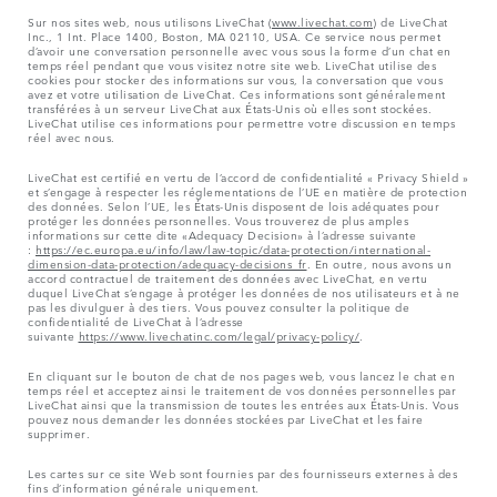
Sur nos sites web, nous utilisons LiveChat (
www.livechat.com
) de LiveChat
Inc., 1 Int. Place 1400, Boston, MA 02110, USA. Ce service nous permet
d’avoir une conversation personnelle avec vous sous la forme d’un chat en
temps réel pendant que vous visitez notre site web. LiveChat utilise des
cookies pour stocker des informations sur vous, la conversation que vous
avez et votre utilisation de LiveChat. Ces informations sont généralement
transférées à un serveur LiveChat aux États-Unis où elles sont stockées.
LiveChat utilise ces informations pour permettre votre discussion en temps
réel avec nous.
LiveChat est certifié en vertu de l’accord de confidentialité « Privacy Shield »
et s’engage à respecter les réglementations de l’UE en matière de protection
des données. Selon l’UE, les États-Unis disposent de lois adéquates pour
protéger les données personnelles. Vous trouverez de plus amples
informations sur cette dite «Adequacy Decision» à l’adresse suivante
:
https://ec.europa.eu/info/law/law-topic/data-protection/international-
dimension-data-protection/adequacy-decisions_fr
. En outre, nous avons un
accord contractuel de traitement des données avec LiveChat, en vertu
duquel LiveChat s’engage à protéger les données de nos utilisateurs et à ne
pas les divulguer à des tiers. Vous pouvez consulter la politique de
confidentialité de LiveChat à l’adresse
suivante
https://www.livechatinc.com/legal/privacy-policy/
.
En cliquant sur le bouton de chat de nos pages web, vous lancez le chat en
temps réel et acceptez ainsi le traitement de vos données personnelles par
LiveChat ainsi que la transmission de toutes les entrées aux États-Unis. Vous
pouvez nous demander les données stockées par LiveChat et les faire
supprimer.
Les cartes sur ce site Web sont fournies par des fournisseurs externes à des
fins d’information générale uniquement.