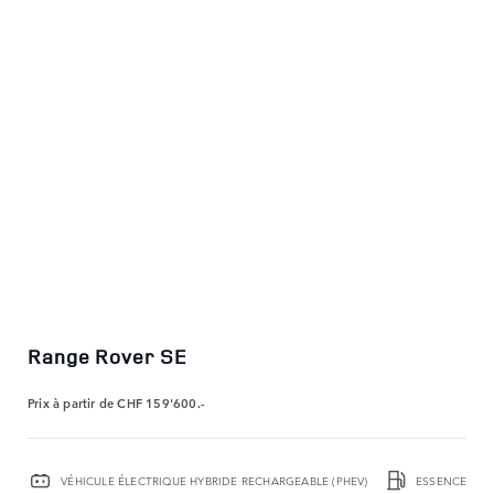
Range Rover SE
Prix à partir de
CHF 159'600.-
VÉHICULE ÉLECTRIQUE HYBRIDE RECHARGEABLE (PHEV)
ESSENCE / DI