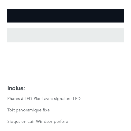
CARACTÉRISTIQUES
PRINCIPALES
AFFICHER
MOINS
Inclus:
Phares à LED Pixel avec signature LED
Toit panoramique fixe
Sièges en cuir Windsor perforé