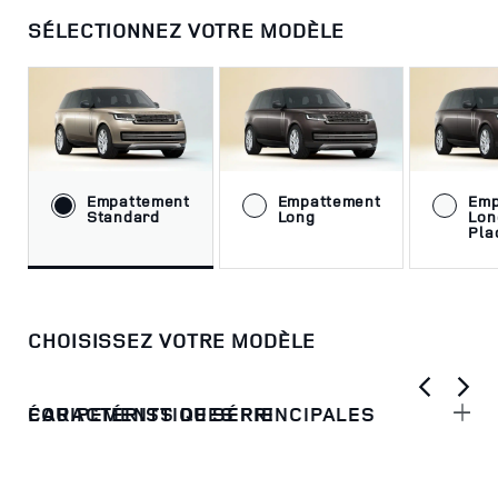
SÉLECTIONNEZ VOTRE MODÈLE
Empattement
Empattement
Emp
Standard
Long
Lon
Pla
CHOISISSEZ VOTRE MODÈLE
CARACTÉRISTIQUES PRINCIPALES
ÉQUIPEMENTS DE SÉRIE