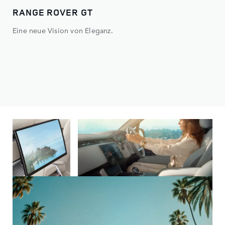
RANGE ROVER GT
DE
Eine neue Vision von Eleganz.
Ein
Höh
Tec