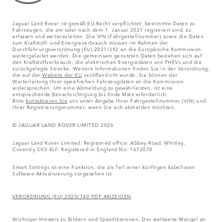
Jaguar Land Rover ist gemäß EU-Recht verpflichtet, bestimmte Daten zu
Fahrzeugen, die am oder nach dem 1. Januar 2021 registriert sind, zu
erfassen und weiterzuleiten. Die VIN (Fahrgestellnummer) sowie die Daten
zum Kraftstoff- und Energieverbrauch müssen im Rahmen der
Durchführungsverordnung (EU) 2021/392 an die Europäische Kommission
weitergeleitet werden. Die gemeinsam genutzten Daten beziehen sich auf
den Kraftstoffverbrauch, die elektrischen Energiedaten von PHEVs und die
zurückgelegte Strecke. Weitere Informationen finden Sie in der Verordnung,
die auf der
Website der EU
veröffentlicht wurde. Sie können der
Weiterleitung Ihrer spezifischen Fahrzeugdaten an die Kommission
widersprechen. Um eine Abmeldung zu gewährleisten, ist eine
entsprechende Benachrichtigung bis Ende März erforderlich.
Bitte
kontaktieren Sie
uns unter Angabe Ihrer Fahrgestellnummer (VIN) und
Ihrer Registrierungsnummer, wenn Sie sich abmelden möchten.
© JAGUAR LAND ROVER LIMITED 2026
Jaguar Land Rover Limited: Registered office: Abbey Road, Whitley,
Coventry CV3 4LF. Registered in England No: 1672070
Smart Settings ist eine Funktion, die als Teil einer künftigen kabellosen
Software-Aktualisierung vorgesehen ist.
VERORDNUNG (EU) 2020/740 PDF ANZEIGEN
Wichtiger Hinweis zu Bildern und Spezifikationen. Der weltweite Mangel an