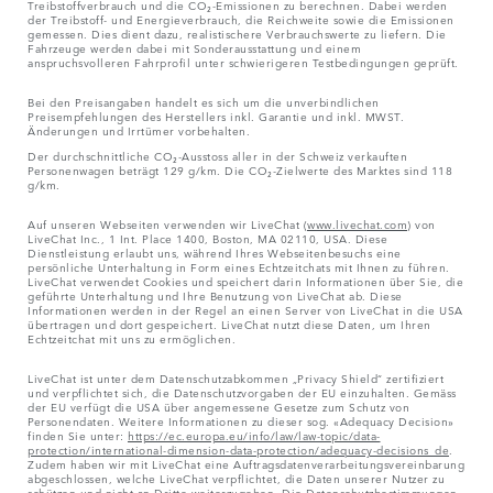
Treibstoffverbrauch und die CO₂-Emissionen zu berechnen. Dabei werden
der Treibstoff- und Energieverbrauch, die Reichweite sowie die Emissionen
gemessen. Dies dient dazu, realistischere Verbrauchswerte zu liefern. Die
Fahrzeuge werden dabei mit Sonderausstattung und einem
anspruchsvolleren Fahrprofil unter schwierigeren Testbedingungen geprüft.
Bei den Preisangaben handelt es sich um die unverbindlichen
Preisempfehlungen des Herstellers inkl. Garantie und inkl. MWST.
Änderungen und Irrtümer vorbehalten.
Der durchschnittliche CO₂-Ausstoss aller in der Schweiz verkauften
Personenwagen beträgt 129 g/km. Die CO₂-Zielwerte des Marktes sind 118
g/km.
Auf unseren Webseiten verwenden wir LiveChat (
www.livechat.com
) von
LiveChat Inc., 1 Int. Place 1400, Boston, MA 02110, USA. Diese
Dienstleistung erlaubt uns, während Ihres Webseitenbesuchs eine
persönliche Unterhaltung in Form eines Echtzeitchats mit Ihnen zu führen.
LiveChat verwendet Cookies und speichert darin Informationen über Sie, die
geführte Unterhaltung und Ihre Benutzung von LiveChat ab. Diese
Informationen werden in der Regel an einen Server von LiveChat in die USA
übertragen und dort gespeichert. LiveChat nutzt diese Daten, um Ihren
Echtzeitchat mit uns zu ermöglichen.
LiveChat ist unter dem Datenschutzabkommen „Privacy Shield“ zertifiziert
und verpflichtet sich, die Datenschutzvorgaben der EU einzuhalten. Gemäss
der EU verfügt die USA über angemessene Gesetze zum Schutz von
Personendaten. Weitere Informationen zu dieser sog. «Adequacy Decision»
finden Sie unter:
https://ec.europa.eu/info/law/law-topic/data-
protection/international-dimension-data-protection/adequacy-decisions_de
.
Zudem haben wir mit LiveChat eine Auftragsdatenverarbeitungsvereinbarung
abgeschlossen, welche LiveChat verpflichtet, die Daten unserer Nutzer zu
schützen und nicht an Dritte weiterzugeben. Die Datenschutzbestimmungen