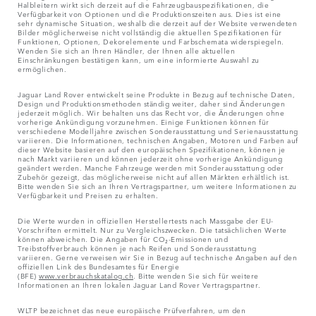
Halbleitern wirkt sich derzeit auf die Fahrzeugbauspezifikationen, die
Verfügbarkeit von Optionen und die Produktionszeiten aus. Dies ist eine
sehr dynamische Situation, weshalb die derzeit auf der Website verwendeten
Bilder möglicherweise nicht vollständig die aktuellen Spezifikationen für
Funktionen, Optionen, Dekorelemente und Farbschemata widerspiegeln.
Wenden Sie sich an Ihren Händler, der Ihnen alle aktuellen
Einschränkungen bestätigen kann, um eine informierte Auswahl zu
ermöglichen.
Jaguar Land Rover entwickelt seine Produkte in Bezug auf technische Daten,
Design und Produktionsmethoden ständig weiter, daher sind Änderungen
jederzeit möglich. Wir behalten uns das Recht vor, die Änderungen ohne
vorherige Ankündigung vorzunehmen. Einige Funktionen können für
verschiedene Modelljahre zwischen Sonderausstattung und Serienausstattung
variieren. Die Informationen, technischen Angaben, Motoren und Farben auf
dieser Website basieren auf den europäischen Spezifikationen, können je
nach Markt variieren und können jederzeit ohne vorherige Ankündigung
geändert werden. Manche Fahrzeuge werden mit Sonderausstattung oder
Zubehör gezeigt, das möglicherweise nicht auf allen Märkten erhältlich ist.
Bitte wenden Sie sich an Ihren Vertragspartner, um weitere Informationen zu
Verfügbarkeit und Preisen zu erhalten.
Die Werte wurden in offiziellen Herstellertests nach Massgabe der EU-
Vorschriften ermittelt. Nur zu Vergleichszwecken. Die tatsächlichen Werte
können abweichen. Die Angaben für CO₂-Emissionen und
Treibstoffverbrauch können je nach Reifen und Sonderausstattung
variieren. Gerne verweisen wir Sie in Bezug auf technische Angaben auf den
offiziellen Link des Bundesamtes für Energie
(BFE)
www.verbrauchskatalog.ch
. Bitte wenden Sie sich für weitere
Informationen an Ihren lokalen Jaguar Land Rover Vertragspartner.
WLTP bezeichnet das neue europäische Prüfverfahren, um den