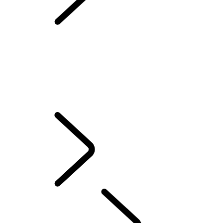
WIMBLEDON
VUE D’ENSEMBLE
L’HISTOIRE DE RANGE ROVER
Range Rover Sport Challenges
RANGE ROVER HOUSE
WIMBLEDON
ENSEMBLE EXTÉRIEUR OCCASIONNEL - EMILY BOOKER
SYSTÈME AUDIO MERIDIAN
Éditions Londres
ELECTROSTATIC SOUND
DÉCOUVRIR