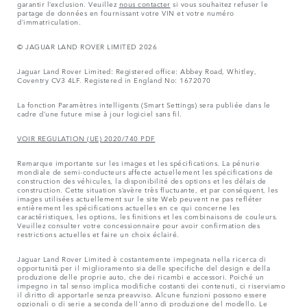
garantir l’exclusion. Veuillez
nous contacter
si vous souhaitez refuser le
partage de données en fournissant votre VIN et votre numéro
d’immatriculation.
© JAGUAR LAND ROVER LIMITED 2026
Jaguar Land Rover Limited: Registered office: Abbey Road, Whitley,
Coventry CV3 4LF. Registered in England No: 1672070
La fonction Paramètres intelligents (Smart Settings) sera publiée dans le
cadre d’une future mise à jour logiciel sans fil.
VOIR REGULATION (UE) 2020/740 PDF
Remarque importante sur les images et les spécifications. La pénurie
mondiale de semi-conducteurs affecte actuellement les spécifications de
construction des véhicules, la disponibilité des options et les délais de
construction. Cette situation s’avère très fluctuante, et par conséquent, les
images utilisées actuellement sur le site Web peuvent ne pas refléter
entièrement les spécifications actuelles en ce qui concerne les
caractéristiques, les options, les finitions et les combinaisons de couleurs.
Veuillez consulter votre concessionnaire pour avoir confirmation des
restrictions actuelles et faire un choix éclairé.
Jaguar Land Rover Limited è costantemente impegnata nella ricerca di
opportunità per il miglioramento sia delle specifiche del design e della
produzione delle proprie auto, che dei ricambi e accessori. Poiché un
impegno in tal senso implica modifiche costanti dei contenuti, ci riserviamo
il diritto di apportarle senza preavviso. Alcune funzioni possono essere
opzionali o di serie a seconda dell'anno di produzione del modello. Le