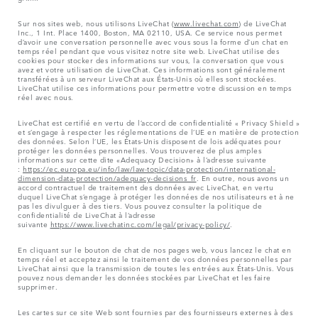
Sur nos sites web, nous utilisons LiveChat (
www.livechat.com
) de LiveChat
Inc., 1 Int. Place 1400, Boston, MA 02110, USA. Ce service nous permet
d’avoir une conversation personnelle avec vous sous la forme d’un chat en
temps réel pendant que vous visitez notre site web. LiveChat utilise des
cookies pour stocker des informations sur vous, la conversation que vous
avez et votre utilisation de LiveChat. Ces informations sont généralement
transférées à un serveur LiveChat aux États-Unis où elles sont stockées.
LiveChat utilise ces informations pour permettre votre discussion en temps
réel avec nous.
LiveChat est certifié en vertu de l’accord de confidentialité « Privacy Shield »
et s’engage à respecter les réglementations de l’UE en matière de protection
des données. Selon l’UE, les États-Unis disposent de lois adéquates pour
protéger les données personnelles. Vous trouverez de plus amples
informations sur cette dite «Adequacy Decision» à l’adresse suivante
:
https://ec.europa.eu/info/law/law-topic/data-protection/international-
dimension-data-protection/adequacy-decisions_fr
. En outre, nous avons un
accord contractuel de traitement des données avec LiveChat, en vertu
duquel LiveChat s’engage à protéger les données de nos utilisateurs et à ne
pas les divulguer à des tiers. Vous pouvez consulter la politique de
confidentialité de LiveChat à l’adresse
suivante
https://www.livechatinc.com/legal/privacy-policy/
.
En cliquant sur le bouton de chat de nos pages web, vous lancez le chat en
temps réel et acceptez ainsi le traitement de vos données personnelles par
LiveChat ainsi que la transmission de toutes les entrées aux États-Unis. Vous
pouvez nous demander les données stockées par LiveChat et les faire
supprimer.
Les cartes sur ce site Web sont fournies par des fournisseurs externes à des