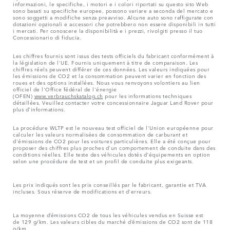
informazioni, le specifiche, i motori e i colori riportati su questo sito Web
sono basati su specifiche europee, possono variare a seconda del mercato e
sono soggetti a modifiche senza preavviso. Alcune auto sono raffigurate con
dotazioni opzionali e accessori che potrebbero non essere disponibili in tutti
i mercati. Per conoscere la disponibilità e i prezzi, rivolgiti presso il tuo
Concessionario di fiducia.
Les chiffres fournis sont issus des tests officiels du fabricant conformément à
la législation de l'UE. Fournis uniquement à titre de comparaison. Les
chiffres réels peuvent différer de ces données. Les valeurs indiquées pour
les émissions de CO2 et la consommation peuvent varier en fonction des
roues et des options installées. Nous vous renvoyons volontiers au lien
officiel de l'Office fédéral de l'énergie
(OFEN)
www.verbrauchskatalog.ch
pour les informations techniques
détaillées. Veuillez contacter votre concessionnaire Jaguar Land Rover pour
plus d'informations.
La procédure WLTP est le nouveau test officiel de l'Union européenne pour
calculer les valeurs normalisées de consommation de carburant et
d'émissions de CO2 pour les voitures particulières. Elle a été conçue pour
proposer des chiffres plus proches d'un comportement de conduite dans des
conditions réelles. Elle teste des véhicules dotés d'équipements en option
selon une procédure de test et un profil de conduite plus exigeants.
Les prix indiqués sont les prix conseillés par le fabricant, garantie et TVA
incluses. Sous réserve de modifications et d'erreurs.
La moyenne d’émissions CO2 de tous les véhicules vendus en Suisse est
de 129 g/km. Les valeurs cibles du marché d’émissions de CO2 sont de 118
g/km.