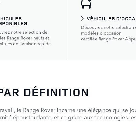
ÉHICULES
VÉHICULES D’OCCA
SPONIBLES
Découvrez notre sélection
vrez notre sélection de
modèles d'occasion
es Range Rover neufs et
certifiée Range Rover App
nibles en livraison rapide.
PAR DÉFINITION
travail, le Range Rover incarne une élégance qui se j
ité époustouflante, et ce grâce aux technologies les