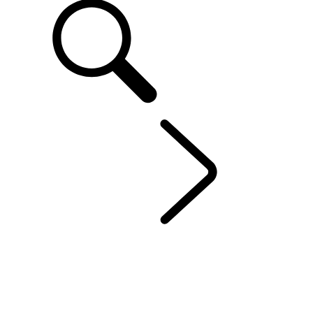
FR
RANGE ROVER
...
AP
APERÇU
GALERIE
RANGE ROVER SV
RANGE ROVER BESPOKE
MODÈLES
PERSONNALISATION